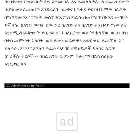
ጠብቀውን በመጠባበቅ ላይ ይቀመጣሉ እና ይመለከታሉ. ለንጹሐን ሰዎች
ጥያቄውን ለመጠየቅ እንደፈለጉ ካወቀና ከፍተኛ የፍትህ ስሜት ካለዎት
በማንኛውንም ግጭት ውስጥ እንደማይካፈሉ በመምረጥ በአንድ መግዛት
ይችላሉ. ከአንድ ወጣት ሰው ጋር ከአንድ ቀን ከአንድ ቀን በላይ ማውራት
እንደሚያስፈልግዎት ያስታውሱ. ከባለቤትዎ ወደ ትክክለኛው ውሳኔ ቀስ
በቀስ መምጣት አለቦት. ወዲያውኑ ወሬዎችን አይፍጠሩ, ይጮኻሉ እና
ያለቅሱ. ምንም እንኳን ቅሬታ የአካባቢያዊ ዘዴዎች ካልሰሩ ሊገኙ
ከሚችሉ ቅርሶች መካከል አንዱ ቢሆኑም ቅሉ. ግን በኋላ ስለእሱ
እንነጋገራለን.
ad