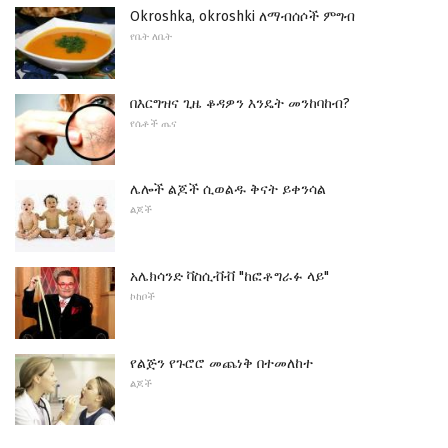
Okroshka, okroshki ለማብሰሶች ምግብ
የቤት ለቤት
በእርግዝና ጊዜ ቆዳዎን እንዴት መንከባከብ?
የሴቶች ጤና
ሌሎች ልጆች ሲወልዱ ቅናት ይቀንሳል
ልጆች
አሌክሳንድ ቫስሲቭቭ "ከፎቶግራፉ ላይ"
ኮከቦች
የልጅን የጉሮሮ መጨነቅ በተመለከተ
ልጆች