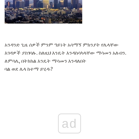
አንዳንድ ጊዜ ሰዎች ምንም ዓይነት አሳማኝ ምክንያት የሌላቸው
እገዳዎች ያስገባሉ. ስለዚህ እንዴት እንዳስሳካላቸው ማሳመን አለብን.
ለምሳሌ, በትክክል እንዴት ማሳመን እንዳለበት
ባል ወደ ሌላ ከተማ ይሂዱ?
ad