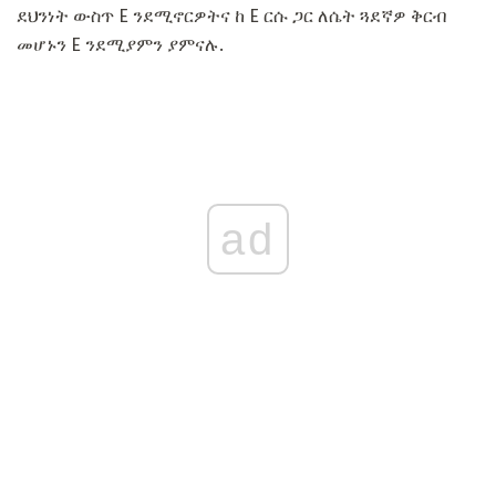
ደህንነት ውስጥ E ንደሚኖርዎትና ከ E ርሱ ጋር ለሴት ጓደኛዎ ቅርብ
መሆኑን E ንደሚያምን ያምናሉ.
ad