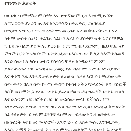
የግንኙነት ሕይወት
ባለቤቱን በማንኛውም ሰዓት እና በየትኛውም ጊዜ እንደሚገናኙት
ለማረጋጋት ያረጋግጡ. እና እንድትሄድ ስትፈቅድ, ያለበለዚያ
በሚቀጥለው ጊዜ ግን መረዳትዎን መረዳት አይጠበቅብዎትም. በሌላ
ከተማ ውስጥ ሲሆኑ ሁልጊዜ ስልኩን ለራስዎ ያስቀምጡት እና በሚቻል
ጊዜ ሁሉ ባልዎ ይደውሉ. ይህን በተደጋጋሚ ብታደርጉም, በዚህ ባህሪ ላይ
ምንም ስህተት የለበትም. በተቃራኒው በእሱ ጥሪዎች ላይ ስለምታስመኝ
አንድ ሰው ስለ እሱ ዘወትር ያሰላስሏቸዋል እንዲሁም ምንም
ያልተጠረጠረ ነገር እንዳይሰሩ ያመኗታል. ስልክዎን በደንብ እንዲደክም
እና ትንሽ ጊዜ እንዲደውሉልዎት ይጠይቁ, ከዚያ እርስዎ ከሚያውቁት
ሰው ውጭ በሌላ ሰው ከተማ ውስጥ የተሳተፉትን የኃላፊነት እና የሰነፎች
ክሶች መስማት ይችላሉ. በየቀኑ ያደረጓቸውን ፎቶግራፎች በየቀኑ መላክ
እና ሁሉንም ዝርዝሮች በዝርዝር መልሰው መላክ ይችላሉ. ምን
እንደምሠራ ያውቁ. ሰውዎ ወደ ሌላ ከተማ እንዲጓዙ እንዳይፈቅድልዎት
ከፈቀደልዎት, በሁሉም ደንቦቹ ይስማሙ. ብዙውን ጊዜ ወንድዬው
በእኩልነት እና በጠፋው ፍርሃት እንደሚመራ አስታውሱ. እንግዲያው,
ለእሱ ታማኝ እንደሆንክ እና ሁሉም ነገር መልካም እንደሆንክ እርግጠኛ