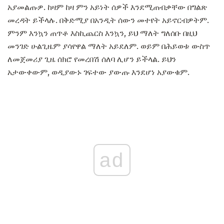
አያመልጡዎ. ከዛም ከዛ ምን አይነት ሰዎች እንደሚጠብቃቸው በግልጽ
መረዳት ይችላሉ. በቅድሚያ በአንዲት ሰውን መተየት አይኖርብዎትም.
ምንም እንኳን ጠጥቶ እስኪጨርስ እንኳን, ይህ ማለት ግለሰቡ በዚህ
መንገድ ሁልጊዜም ያሳየዋል ማለት አይደለም. ወይም በሕይወቱ ውስጥ
ለመጀመሪያ ጊዜ ሰክሮ የመረበሽ ሰለባ ሊሆን ይችላል. ይህን
አታውቀውም, ወዲያውኑ ገፍተው ያውጡ እንደሆነ አያውቁም.
ad