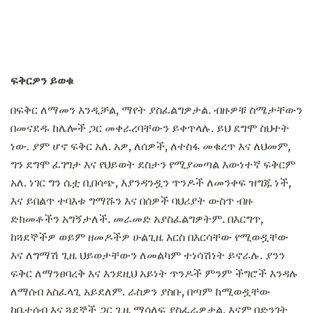
ፍቅርዎን ይወቁ
በፍቅር ለማመን እንዲቻል, ማየት ያስፈልግዎታል. ብዙዎቹ ስሜታቸውን
በመናደዱ ከሌሎች ጋር መቀራረባቸውን ይቀጥላሉ. ይህ ደግሞ ስህተት
ነው. ያም ሆኖ ፍቅር አለ. አዎ, ለሰዎች, ለተስፋ መቁረጥ እና ለህመም,
ግን ደግሞ ፈገግታ እና የህይወት ደስታን የሚያመጣል እውነተኛ ፍቅርም
አለ. ነገር ግን ሴቷ ቢበሳጭ, እያንዳንዷን ጥንዶች ለመንቀፍ ዝግጁ ነች,
እና ይበልጥ ተባእቱ ግማሹን እና በሰዎች ባህሪያት ውስጥ ብዙ
ድክመቶችን አግኝታለች. መራመድ አያስፈልግዎትም. በእርግጥ,
ከጓደኞችዎ ወይም ዘመዶችዎ ሁልጊዜ እርስ በእርሳቸው የሚወዷቸው
እና ለግማሽ ጊዜ ህይወታቸውን ለመልካም ተነሳሽነት ይኖራሉ. ያንን
ፍቅር ለማንፀባረቅ እና እንደዚህ አይነት ጥንዶች ምንም ችግሮች እንዳሉ
ለማሰብ አስፈላጊ አይደለም. ራስዎን ያስቡ, በጣም ከሚወዷቸው
ከቤተሰብ እና ጓደኞች ጋር ጊዜ ማሳለፍ ያስፈራዎታል. እናም በድንገት