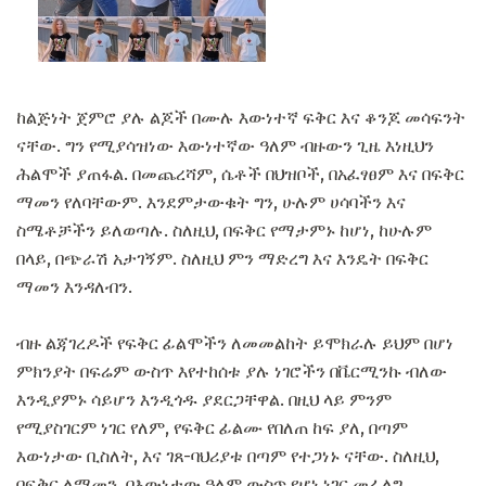
ከልጅነት ጀምሮ ያሉ ልጆች በሙሉ እውነተኛ ፍቅር እና ቆንጆ መሳፍንት
ናቸው. ግን የሚያሳዝነው እውነተኛው ዓለም ብዙውን ጊዜ እነዚህን
ሕልሞች ያጠፋል. በመጨረሻም, ሴቶች በህዝቦች, በአፈፃፀም እና በፍቅር
ማመን የለባቸውም. እንደምታውቁት ግን, ሁሉም ሀሳባችን እና
ስሜቶቻችን ይለወጣሉ. ስለዚህ, በፍቅር የማታምኑ ከሆነ, ከሁሉም
በላይ, በጭራሽ አታገኝም. ስለዚህ ምን ማድረግ እና እንዴት በፍቅር
ማመን እንዳለብን.
ብዙ ልጃገረዶች የፍቅር ፊልሞችን ለመመልከት ይሞክራሉ ይህም በሆነ
ምክንያት በፍሬም ውስጥ እየተከሰቱ ያሉ ነገሮችን በቬርሚንኩ ብለው
እንዲያምኑ ሳይሆን እንዲጎዱ ያደርጋቸዋል. በዚህ ላይ ምንም
የሚያስገርም ነገር የለም, የፍቅር ፊልሙ የበለጠ ከፍ ያለ, በጣም
እውነታው ቢስለት, እና ገጸ-ባህሪያቱ በጣም የተጋነኑ ናቸው. ስለዚህ,
በፍቅር ለማመን, በእውነታው ዓለም ውስጥ የሆነ ነገር መፈለግ