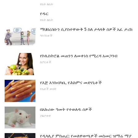
የቤት ለቤት
የዱር
የቤት ለቤት
ማህበረሰቡን ሲያስተዋውቅ 5 ስለ ታላላቅ ሰዎች አፈ ታሪክ
ግንኙነቶች
የኮሌስትሮል መጠንን ለመቀነስ የሚረዳ አመጋገብ
ስፖርቶች
የእጅ እንክብካቤ, የሕክምና መድሃኒቶች
የሴቶች ውበት
በአኩሪው ዓመት የተወለዱ ሰዎች
ያልታወቀ
የዲላሊያ ምስጢር: የመለዋወጫዎች መስመር ዝማሬ ማያ