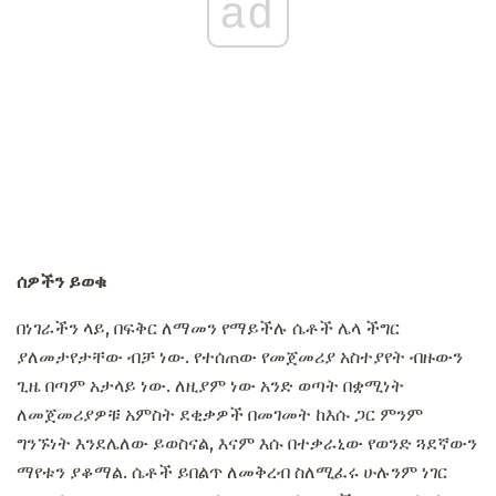
ad
ሰዎችን ይወቁ
በነገራችን ላይ, በፍቅር ለማመን የማይችሉ ሴቶች ሌላ ችግር
ያለመታየታቸው ብቻ ነው. የተሰጠው የመጀመሪያ አስተያየት ብዙውን
ጊዜ በጣም አታላይ ነው. ለዚያም ነው አንድ ወጣት በቋሚነት
ለመጀመሪያዎቹ አምስት ደቂቃዎች በመገመት ከእሱ ጋር ምንም
ግንኙነት እንደሌለው ይወስናል, እናም እሱ በተቃራኒው የወንድ ጓደኛውን
ማየቱን ያቆማል. ሴቶች ይበልጥ ለመቅረብ ስለሚፈሩ ሁሉንም ነገር