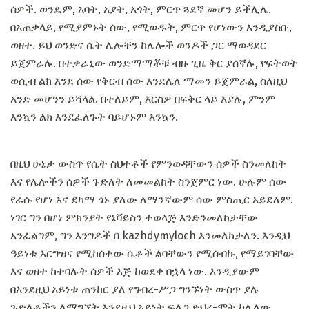
ሰዎች. ወንዴም, አባት, አያት, አጎት, ምርጥ ጓደኛ መሆን ይችሊሌ.
በአጠቃላይ, የሚያምኑት ሰው, የሚወዱት, ምርጥ የሆነውን እንዲያስቡ,
ወዘተ. ይህ ወንድና ሴት ሌሎቸን ከሌሎች ወንዶች ጋር ማወዳደር
ይጀምራሉ. በተቃራኒው ወንድማማቾቹ ብዙ ጊዜ ቅር ያሰኛሉ, የፍትወት
ወሲብ ልክ እንደ ሰው የቅርብ ሰው እንደሌለ ማመን ይጀምራል, ስለዚህ
አንድ መሆንን ይሻላል. በተለይም, እርስዎ በፍቅር ላይ እያሉ, ምንም
እንኳን ልክ እንደፈለጉት ባይሆኑም እንኳን.
በዚህ ሁኔታ ውስጥ የሴት ስህተቶች የምንወዳቸውን ሰዎች ስንመለከት
እና የሌሎችን ሰዎች ጉድለት ለመመልከት ስንጀምር ነው. ሁሉም ሰው
የራሱ የሆነ እና ደካማ ጎኑ ያለው ለማንኛውም ሰው ምስጢር አይደለም.
ነገር ግን በሆነ ምክንያት የኔቫይስን ተወላጅ እንድንመለከታቸው
አንፈልግም, ግን እንግዶች በ kazhdymyloch እንመለከታለን. እንዲህ
ዓይነቱ እርግዝና የሚከሰተው ሴቶች ልባቸውን የሚሰብኩ, የማይገባቸው
እና ወዘተ ከተባሉት ሰዎች እጅ ከወደቀ በኋላ ነው. እንዲያውም
በእንደዚህ አይነቱ ጠንከር ያለ የግብረ-ሥጋ ግንኙነት ውስጥ ያሉ
ጉድለቶችን ለማግኘት እንደዚህ አይነት ፍለጋ ድህረ-ሞት ከሌለው