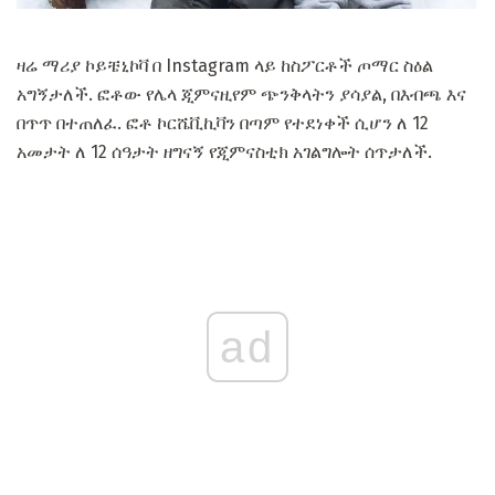
ዛሬ ማሪያ ኮይቼኒኮቫ በ Instagram ላይ ከስፖርቶች ጦማር ስዕል
አግኝታለች. ፎቶው የሌላ ጂምናዚየም ጭንቅላትን ያሳያል, በእብጫ እና
በጥጥ በተጠለፈ. ፎቶ ኮርሼቪኪቫን በጣም የተደነቀች ሲሆን ለ 12
አመታት ለ 12 ሰዓታት ዘግናኝ የጂምናስቲክ አገልግሎት ሰጥታለች.
ad