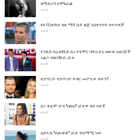
ለማድረግ ይሞክራል
ኮከቦች
ዩላ ቪስሶክያ ስለ ማሻ ሴት ልጅ አስተያየት ሰጥታለች
ኮከቦች
የጋሊካ ካራሎቪድ እና የቲሞር ባትራቶኒ ዘውድ አዘጋጆች
ኦልጋ ብዙቭዬይ, ፎቶ
ኮከቦች
ሊዮናርዶ ዲካፕሪዮ ትዳር መሥርቶ ይሆን?
ኮከቦች
አና ቀዴሞ ሆዳ "በስብ" ፎቶዋ ላይ ሳቀች
ኮከቦች
አይሳ ለ "ሴሉሎት" ፎቶ ተስማሚ ነው
ኮከቦች