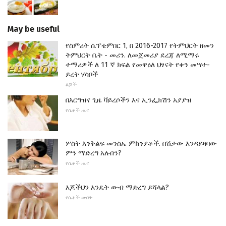
May be useful
የስምሪት ሴፕቴምበር 1, በ 2016-2017 የትምህርት ዘመን
ትምህርት ቤት - መሪን. ለመጀመሪያ ደረጃ ለሚማሩ
ተማሪዎች ለ 11 ኛ ክፍል የመዋዕለ ህፃናት የቀን መሣተ-
ይረት ሃሳቦች
ልጆች
በእርግዝና ጊዜ ቫይረሶችን እና ኢንፌክሽን አያያዝ
የሴቶች ጤና
ሦስት እንቅልፍ መንስኤ ምክንያቶች. በሽታው እንዳይዛባው
ምን ማድረግ አለብን?
የሴቶች ጤና
እጆችህን እንዴት ውብ ማድረግ ይሻላል?
የሴቶች ውበት