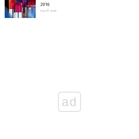
2016
የሴቶች ውበት
ad