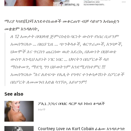
ማሪያ ካዝሂቪኮቫ እንደተሰነጠቀች መቆርጠጥ ብቻ ሳይሆን እብጠቷን
መቋቋም እንዳለባት,
ለ 12 አመታት በባህላዊ ጅምናስቲክ ባርነት ውስጥ የነበረ ቢሆንም
አመሰግናለሁ ... በዚህ ጊዜ ... ጭንቅላቶች, ቁርጥራጮች, እንባዎች,
ህመሞች እና ጥርስን ጨርሰው ዉድ አደረኩ, በእውነት በህይወቴ
ውስጥ እንዲህ አይነት ነገር ነበር ... ህፃናትን በስፖርቶች ላይ
ማስቀመጥ, ማደግ, ግን ህይወትንም እንደሚያስተምር !!!
አመሰግናለሁ "እና ለድፍጭ የሌሊት የጎዳና ተንቀሳቃሽነት ስፖርቶች
በስፖርት ለመመገብ እድል ካገኘሁ, አይሆንም!
See also
ፖሊኒ ጋጋኒና በባህር ዳርቻ ላይ ኮከብ ቆጣለች
ኮከቦች
Courtney Love ስለ Kurt Cobain ፊልሙ እንዳይታገድ