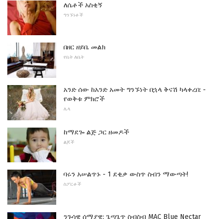
ለሴቶች አስቂኝ
ግንኙነቶች
በዘር ዘይቤ መልክ
የቤት ለቤት
አንድ ሰው ከአንድ አመት ግንኙነት በኋላ ቅናሽ ካላቀረበ: -
የወቅቱ ምክሮች
ሌላ
ከማደጐ ልጅ ጋር ዘመዶች
ልጆች
ባሩን አሠልጥኑ - 1 ደቂቃ ውስጥ ስብን ማውጣት!
ስፖርቶች
ንጉሳዊ ሰማያዊ: ጌጣጌጥ ስብስብ MAC Blue Nectar