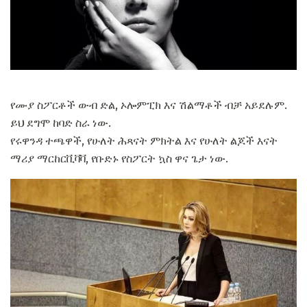
የሙያ ስፖርቶች ውብ ድል, ኦሎምፒክ እና ሽልማቶች ብቻ አይደሉም.
ይህ ደግሞ ከባድ ስራ ነው.
የሩዋንዳ ተጫዋች, የሁለት ሕጻናት ምክትል እና የሁለት ልጆች እናት
ማሪያ ማርከርቪቫቫ, የቡድኑ የስፖርት ኳስ ዋና ጌታ ነው.