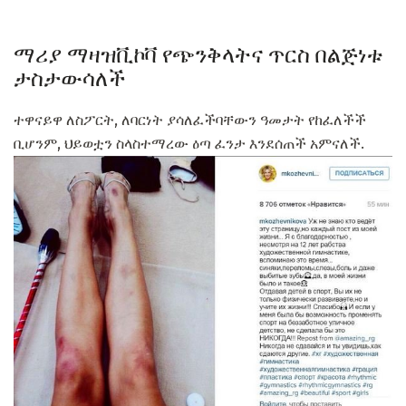
ማሪያ ማዛዝቪኮቫ የጭንቅላትና ጥርስ በልጅነቱ
ታስታውሳለች
ተዋናይዋ ለስፖርት, ለባርነት ያሳለፈችባቸውን ዓመታት የከፈለችች
ቢሆንም, ህይወቷን ስላስተማረው ዕጣ ፈንታ እንደሰጠች አምናለች.