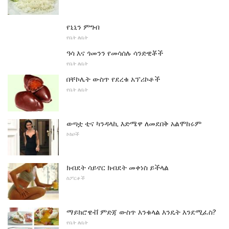
የኒኒን ምግብ
የቤት ለቤት
ዓሳ እና ጎመንን የመሳሰሉ ሳንድዊቾች
የቤት ለቤት
በቸኮሌት ውስጥ የደረቁ አፕሪኮቶች
የቤት ለቤት
ወጣቷ ቲና ካንዳላኪ እድሜዋ ለመደበቅ አልሞከሩም
ኮከቦች
ክብደት ሳይኖር ክብደት መቀነስ ይችላል
ስፖርቶች
ማይክሮዌቭ ምድጃ ውስጥ እንቁላል እንዴት እንደሚፈስ?
የቤት ለቤት