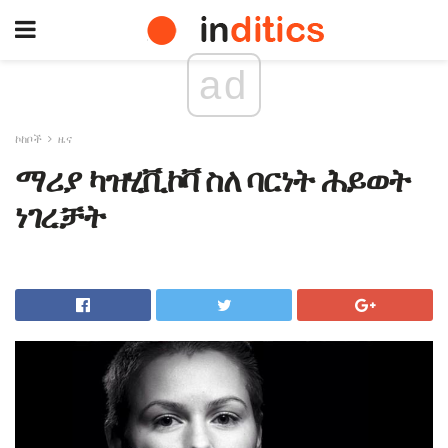
ad
ኮከቦች
ዜና
ማሪያ ካዝሂቪኮቫ ስለ ባርነት ሕይወት
ነገረቻት