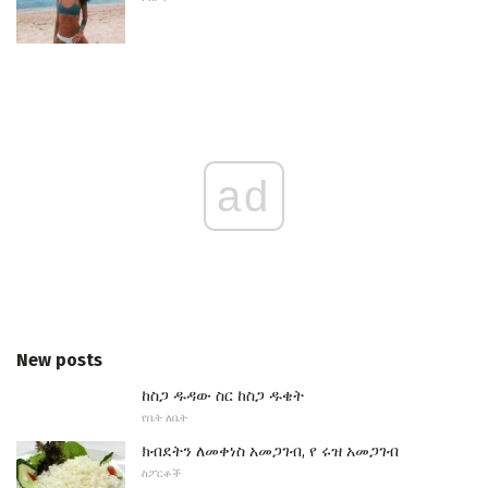
ad
New posts
ከስጋ ዱዳው ስር ከስጋ ዱቄት
የቤት ለቤት
ክብደትን ለመቀነስ አመጋገብ, የ ሩዝ አመጋገብ
ስፖርቶች