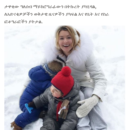
ታዋቂው ግለሰብ ማይክሮግራፊውን በትኩረት ያካሂዳል,
ለአድናቂዎቻችን ወቅታዊ ዜናዎችን ያካፍል እና የቤት እና የስራ
ፎቶግራፎችን ያትታል.