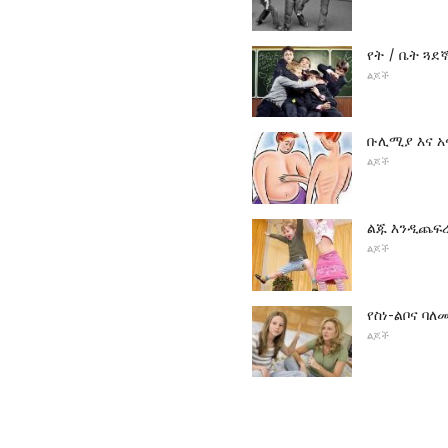
የት / ቤት ጓ
ልጆች
ቡሊሚያ እና አ
ልጆች
ልጁ እንዲጨፍ
ልጆች
የስነ-ልቦና ባ
ልጆች