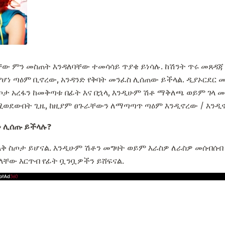
ው ምን መስጠት እንዳለባቸው ተመሳሳይ ጥያቄ ይነሳሉ. ከሽንት ጥሩ መጸዳጃ
 የሆነ ጣዕም ቢኖረው, አንዳንድ የቅባት መንፈስ ሊሰጠው ይችላል. ዲያኦርደር
ስጦታ አረፋን ከመቅጣቱ በፊት እና በኋላ, እንዲሁም ሽቶ ማቅለጫ ወይም ገላ 
 በሚወደውበት ጊዜ, ከዚያም ፀጉራቸውን ለማጣጣጥ ጣዕም እንዲኖረው / እንዲ
 ሊሰጡ ይችላሉ?
ላቅ ስጦታ ይሆናል. እንዲሁም ሽቶን መግዛት ወይም እራስዎ ለራስዎ መሰብሰብ
 ያላቸው እርጥብ የፊት ቧንቧዎችን ይሸፍናል.