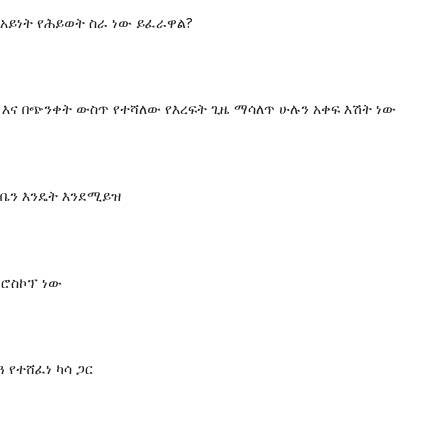
አይነት የሕይወት ስራ ነው ይፈራዋል?
 እና በጭንቀት ውስጥ የተሻለው የእረፍት ጊዜ ማሳለጥ ሁሉን አቀፍ እሽት ነው
ይቤን እንዴት እንደሚይዝ
ሮስኮፕ ነው
ጓ የተሸፈነ ካሳ ጋር