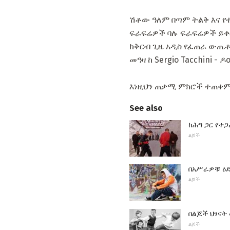
ሽቶው ዓለም በጣም ትልቅ እና የ
ፍራፍሬዎች ባሉ ፍራፍሬዎች ይቀር
ከቅርብ ጊዜ አዲስ የፈጠራ ውጤቶ
መዓዛ ከ Sergio Tacchini -
እነዚህን ጠቃሚ ምክሮች ተጠቀም
See also
ከሕግ ጋር የተ
ልጆች
በአሥራዎቹ ዕድ
ልጆች
በልጆች ህፃናት
ልጆች