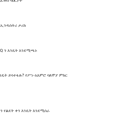
መፈወስ ባህርያት
 ኢንዱስትሪ ታሪክ
CQ ን እንዴት እንደሚጫኑ
እንዴት ይሳተፋሉ? የሥነ-አእምሮ ባለሞያ ምክር
ፃን የልደት ቀን እንዴት እንደሚሰራ