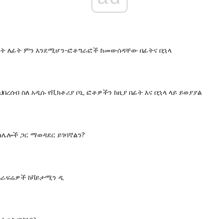
ፊት ለፊት ምን እንደሚሆን-ፎቶግራፎች ከመውሰዳቸው በፊትና በኋላ
በረሰብ ስለ አዲሱ የቪክቶሪያ ቦኒ, ፎቶዎችን ከዚያ በፊት እና በኋላ ላይ ይወያያል
 ከሌሎች ጋር ማወዳደር ይገባኛልን?
ፍራፍሬዎች ከቫይታሚን ዲ