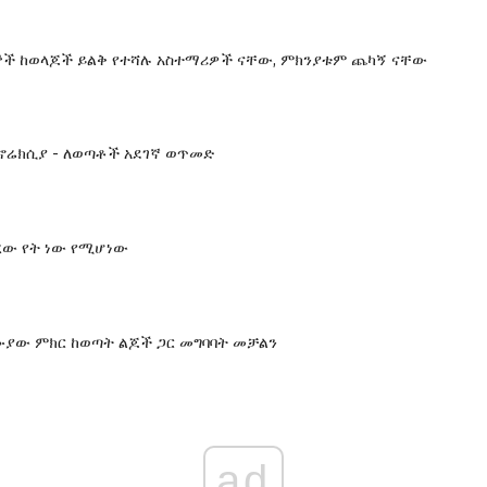
ደኞች ከወላጆች ይልቅ የተሻሉ አስተማሪዎች ናቸው, ምክንያቱም ጨካኝ ናቸው
ኖሬክሲያ - ለወጣቶች አደገኛ ወጥመድ
ረው የት ነው የሚሆነው
ለሙያው ምክር ከወጣት ልጆች ጋር መግባባት መቻልን
ad