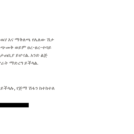
 ዉሃ እና ማቅለጫ የሌለው ሽታ
 መጭመቅ ወይም ፀረ-ፀረ-ተባይ
መታጠቢያ ይሆናል. አንድ ልጅ
ኖራት ማድረግ ይችላል.
 ይችላሉ, የጅማ ሽፋን ከተከተለ