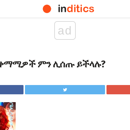
ad
 ቀማሚዎች ምን ሊሰጡ ይችላሉ?