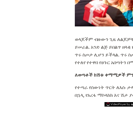
ወላጆችም ብዙውን ጊዜ ለልጆቻቸ
ይሠራል. አንድ ልጅ ይበልጥ ዘላቂ
ጥሩ ስጦታ ሊሆን ይችላል. ጥሩ 
የተለየ የተዋበ የፀጉር አበጣትን
ለወጣቶች ከሽቱ ቀማሚዎች ምን
የተጣራ የሰውነት ጥርት ለእሱ ታ
በኋላ, የአረፋ ማኮላከክ እና ሽታ