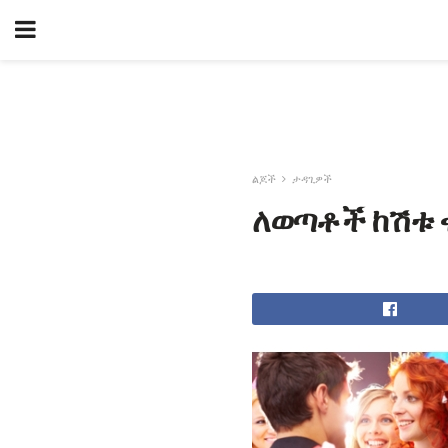
ልጆች
ታዳጊዎች
ለወጣቶች ከሽቱ