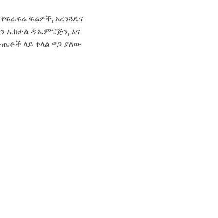
 የፍራፍሬ ፍሬዎች, አረንጓዴና
ን ኤክታል ዳ ኤምፔጅን, እና
ውጤቶች ላይ ቀላል ዋጋ ያለው