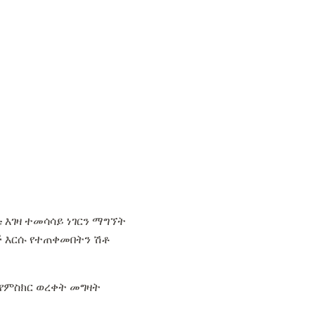
እገዛ ተመሳሳይ ነገርን ማግኘት
ች እርሱ የተጠቀመበትን ሽቶ
 የምስክር ወረቀት መግዛት