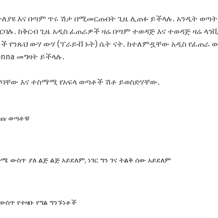
ተለያዩ እና በጣም ጥሩ ሽታ በሚመርጡበት ጊዜ ሊጠፉ ይችላሉ. አንዲት ወጣት
ባሉ. ከቅርብ ጊዜ አዲስ ፈጠራዎች ዛሬ በጣም ተወዳጅ እና ተወዳጅ ዛሬ ላንቪ
ች የንጹህ ውሃ ውሃ (ፕራይቭ ኑት) ሴት ናት. ከተለምዷቸው አዲስ የፈጠራ 
 ዶonna መግዛት ይችላሉ.
ባቸው እና ተስማሚ የአፍላ ወጣቶች ሽቶ ይወስድሃቸው.
ጋጩ ወጣቶቹ
ሜ ውስጥ ያለ ልጅ ልጅ አይደለም, ነገር ግን ገና ትልቅ ሰው አይደለም
 ውስጥ የተዛቡ የግል ግንኙነቶች