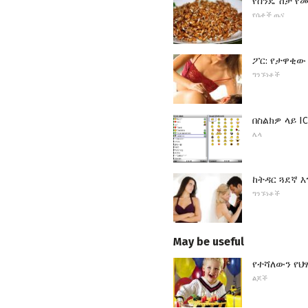
የስንዴ ሽታ የ
የሴቶች ጤና
ፖር: የታዋቂው
ግንኙነቶች
በስልክዎ ላይ I
ሌላ
ከትዳር ጓደኛ 
ግንኙነቶች
May be useful
የተሻለውን የህ
ልጆች