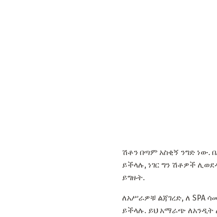
ሽቶን በጣም አስቂኝ ንግድ ነው.
ይችላሉ, ነገር ግን ሽቶዎች ሊወ
ይግዙት.
ለአሥራዎቹ ልጃገረድ, ለ SPA 
ይችላሉ. ይህ አማራጭ ለአንዲት 