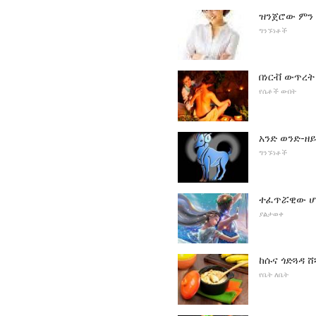
ዝንጀሮው ምን 
ግንኙነቶች
በነርቭ ውጥረት
የሴቶች ውበት
አንድ ወንድ-ዘ
ግንኙነቶች
ተፈጥሯዊው ሆ
ያልታወቀ
ከሱና ጎድጓዳ ሸ
የቤት ለቤት