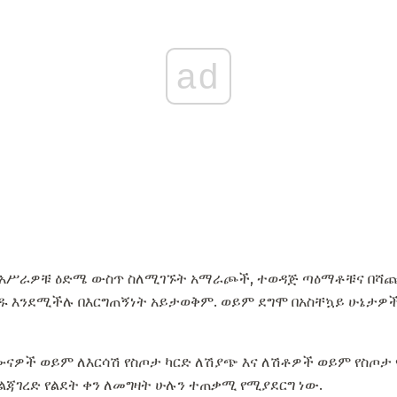
ad
 በአሥራዎቹ ዕድሜ ውስጥ ስለሚገኙት አማራጮች, ተወዳጅ ጣዕማቶቹና በሻጩ 
ደዱ እንደሚችሉ በእርግጠኝነት አይታወቅም. ወይም ደግሞ በአስቸኳይ ሁኔታዎ
ሳሙናዎች ወይም ለእርሳሽ የስጦታ ካርድ ለሽያጭ እና ለሽቶዎች ወይም የስጦታ
ልጃገረድ የልደት ቀን ለመግዛት ሁሉን ተጠቃሚ የሚያደርግ ነው.