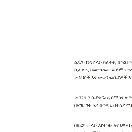
ልጁን በጎዳና ላይ ከለቀቁ, ከጎረ
ሲፈልጉ, ከመንገዱው ወይም የተ
መስህቦች እና መወንጨቢያዎች እ
መንገዱን ሲያቋርጡ, በሚከተሉት 
በእግር ጉዞ ላይ ከወጣህ በተለይም
በክረምቱ ላይ እየተጓዙ እና ህጻኑ 