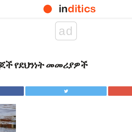
ad
ልጆች የደህንነት መመሪያዎች