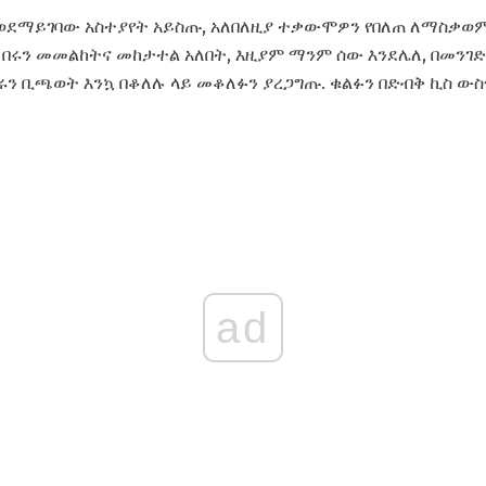
ወደማይገባው አስተያየት አይስጡ, አለበለዚያ ተቃውሞዎን የበለጠ ለማስቃወም
በሩን መመልከትና መከታተል አለበት, እዚያም ማንም ሰው እንደሌለ, በመንገ
ሩን ቢጫወት እንኳ በቆለሉ ላይ መቆለፉን ያረጋግጡ. ቁልፉን በድብቅ ኪስ ው
ad