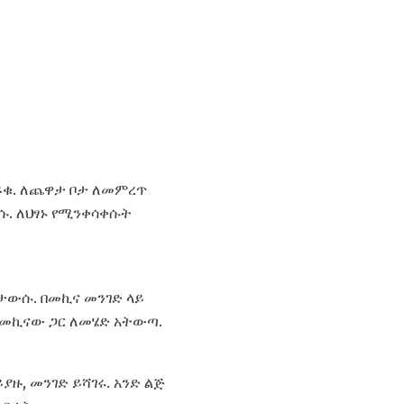
ጠይቁ. ለጨዋታ ቦታ ለመምረጥ
. ለህፃኑ የሚንቀሳቀሱት
ስታውሱ. በመኪና መንገድ ላይ
 ከመኪናው ጋር ለመሄድ አትውጣ.
ይያዙ, መንገድ ይሻገሩ. አንድ ልጅ