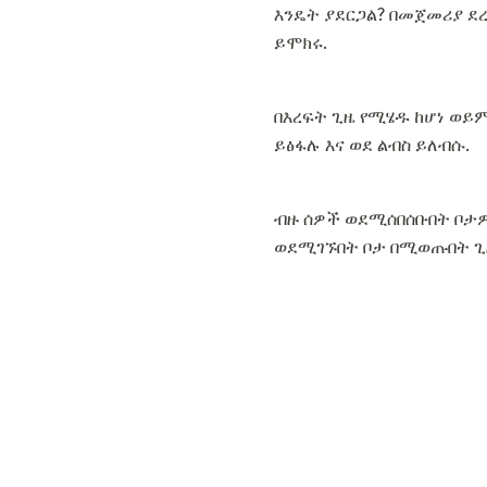
እንዴት ያደርጋል? በመጀመሪያ ደ
ይሞክሩ.
በእረፍት ጊዜ የሚሄዱ ከሆነ ወይም
ይፅፋሉ እና ወደ ልብስ ይለብሱ.
ብዙ ሰዎች ወደሚሰበሰቡበት ቦታ
ወደሚገኙበት ቦታ በሚወጡበት ጊዜ