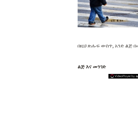
በዚህ ጽሑፍ ውስጥ, አንድ ልጅ በ
ልጅ እና መንገድ