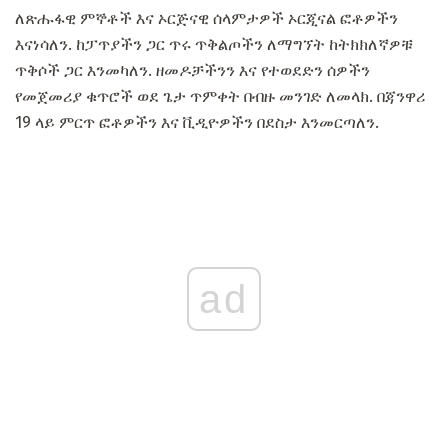
ለጽሑፋዊ ምኞቶች እና ኦርጅናዊ ሰላምታዎች ኦርጂናል ፎቶዎችን
እናነሳለን. ከፓጥያችን ጋር ጥሩ ጥቅልጦችን ለማግኘት ከትክክለኛዎቹ
ጥቅሶች ጋር እንመካለን. ዘመዶቻችንን እና የተወደድን ሰዎችን
የመጀመሪያ ቁጥሮች ወደ ጌታ ጥምቀት በብዙ መንገድ ለመላክ. በጃንዋሪ
19 ላይ ምርጥ ፎቶዎችን እና ቪዲዮዎችን በደስታ እንመርጣለን.
ad