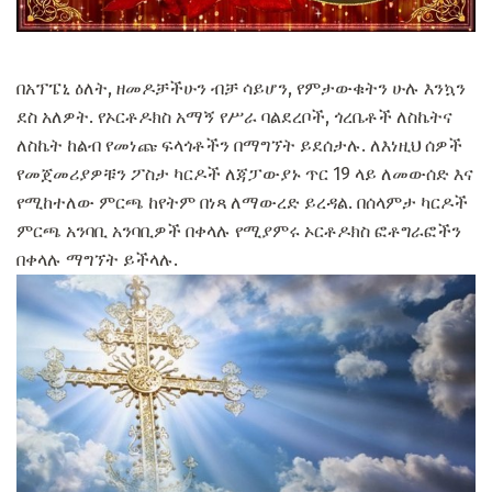
በአፕፔኒ ዕለት, ዘመዶቻችሁን ብቻ ሳይሆን, የምታውቁትን ሁሉ እንኳን
ደስ አለዎት. የኦርቶዶክስ አማኝ የሥራ ባልደረቦች, ጎረቤቶች ለስኬትና
ለስኬት ከልብ የመነጩ ፍላጎቶችን በማግኘት ይደሰታሉ. ለእነዚህ ሰዎች
የመጀመሪያዎቹን ፖስታ ካርዶች ለጃፓውያኑ ጥር 19 ላይ ለመውሰድ እና
የሚከተለው ምርጫ ከየትም በነጻ ለማውረድ ይረዳል. በሰላምታ ካርዶች
ምርጫ አንባቢ አንባቢዎች በቀላሉ የሚያምሩ ኦርቶዶክስ ፎቶግራፎችን
በቀላሉ ማግኘት ይችላሉ.