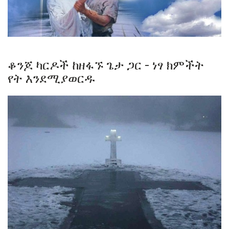
ቆንጆ ካርዶች ከዘፋኙ ጌታ ጋር - ነፃ ክምችት
የት እንደሚያወርዱ