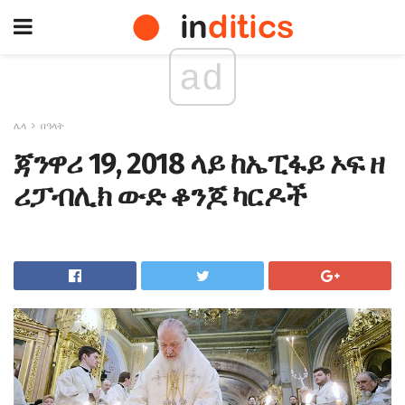
ad
ሌላ
በዓላት
ጃንዋሪ 19, 2018 ላይ ከኤፒፋይ ኦፍ ዘ
ሪፓብሊክ ውድ ቆንጆ ካርዶች