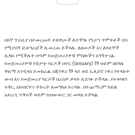
በእኛ ጥራቢያ በተመረጡት ተለዋጮች ለተሞሉ የጌታን ጥምቀቶች ደስ
የሚያሰኝ ፎቶግራፎች ሊመረጡ ይችላሉ. ለዘመዶች እና ለጓደኞች
ሊላኩ የሚችሉት በጣም የመጀመሪያዎቹ ምስሎችን አግኝተናል.
የመጀመሪያዎቹ የሽያጭ ካርዶች በጥር (January) 19 ወይም በበዓሉ
ዋዜማ እንዲላክ ይመከራል. በጃንዋሪ 19 ላይ ወደ ኤጲስፔ ነዋሪ የተላኩት
ውብ እና የመጀመሪያ ካርዶች በራስዎ ቃላት ሊደገፉ ይችላሉ. የተቀባዩን
ፍቅር, አክብሮትና ትኩረት ለመግለፅ ይረዳሉ. በተጨማሪም ከድል
አድራጊ ጥቅሶች ወይም ከዝውውር ጋር መላክ ይቻላል.