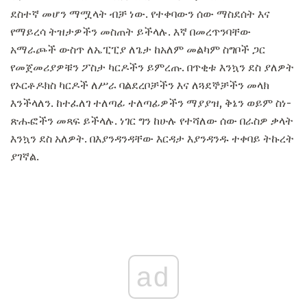
ደስተኛ መሆን ማሟላት ብቻ ነው. የተቀባውን ሰው ማስደሰት እና
የማይረሳ ትዝታዎችን መስጠት ይችላሉ. እኛ በመረጥንባቸው
አማራጮች ውስጥ ለኤፒፒያ ለጌታ ከአለም መልካም ስግቦች ጋር
የመጀመሪያዎቹን ፖስታ ካርዶችን ይምረጡ. በጥቂቱ እንኳን ደስ ያለዎት
የኦርቶዶክስ ካርዶች ለሥራ ባልደረቦቻችን እና ለጓደኞቻችን መላክ
እንችላለን. ከተፈለገ ተለጣፊ ተለጣፊዎችን ማያያዝ, ቅኔን ወይም ስነ-
ጽሑፎችን መጻፍ ይችላሉ. ነገር ግን ከሁሉ የተሻለው ሰው በራስዎ ቃላት
እንኳን ደስ አለዎት. በእያንዳንዳቸው እርዳታ እያንዳንዱ ተቀባይ ትኩረት
ያገኛል.
ad