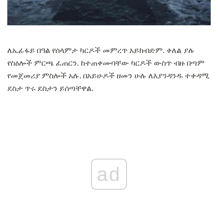
ለኤፊፋይ በዓል የሰላምታ ካርዶች መምረጥ አይከብድም. ቀለል ያሉ
የስዕሎች ምርጫ ፈጠርን. ከተጠቀሙባቸው ካርዶች ውስጥ ብዙ በጣም
የመጀመሪያ ምስሎች አሉ. በአይሁዶች ዘመን ሁሉ ለእያንዳንዱ ተቀዳሚ
ደስታ ጥሩ ደስታን ይሰጣቸዋል.
ad