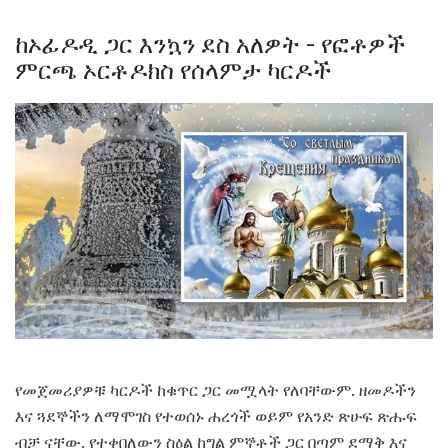
ከኦፊዶዲ ጋር እንኳን ደስ አለዎት - የፎቶዎች
ምርጫ ኦርቶዶክስ የሰላምታ ካርዶች
የመጀመሪያዎቹ ካርዶች ከቁጥር ጋር መሟላት የለባቸውም. ዘመዶችን
እና ጓደኞችን ለማሞገስ የተወሰኑ ሐረጎች ወይም የአንድ ጽሁፍ ጽሑፍ
ብቻ ናቸው. የተቀበለውን ስዕል ከግል ምኞቶች ጋር በጣም ደማቅ እና