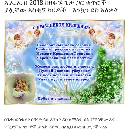
እ.ኤ.አ. በ 2018 ከዘፋኙ ጌታ ጋር ቁጥሮች
ያሏቸው አስቂኝ ካርዶች - እንኳን ደስ አለዎት
በቤተክርስቲያን በዓላት ላይ እንኳን ደስ ለማለት ደስ የሚላቸው እና
የሚያምሩ ግጥሞች ታላቅ ናቸው. ስለዚህ ለአንባቢዎቻችን እና