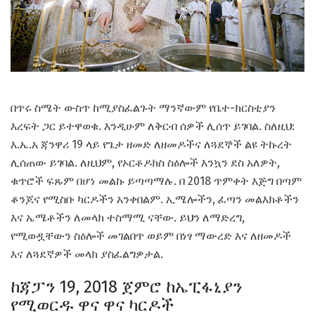
በጥሩ ስሜት ውስጥ ከሚያስፈልጉት ማንኛውም የቤተ-ክርስቲያን
እረፍት ጋር ይተዋወቁ. እንዲሁም ለቅርብ ሰዎች ሊሰጥ ይገባል. ስለዚህ:
እ.ኤ.አ ጃንዋሪ 19 ላይ የጌታ ዘመድ ለዘመዶችና ለጓደኞች ልዩ ትኩረት
ሊሰጠው ይገባል. ለዚህም, የኦርቶዶክስ ስዕሎች እንኳን ደስ አለዎት,
ቁጥሮች ፍጹም በሆነ መልኩ ይጣጣማሉ. በ 2018 ጥምቀት እጅግ በጣም
ቆንጆና የሚስቡ ካርዶችን አንቀበልም. ኢሜሎችን, ፈጣን መልእክቶችን
እና ኤሜቶችን ለመላክ ተስማሚ ናቸው. ይህን ለማድረግ,
የሚወዷቸውን ስዕሎች መገልበጥ ወይም በነፃ ማውረድ እና ለዘመዶች
እና ለጓደኛዎች መላክ ያስፈልግዎታል.
ከጃፓን 19, 2018 ጀምሮ ከኤፒፋኒያን
የሚወርዱ ዋና ዋና ካርዶች