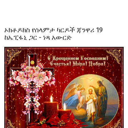
ኦክቶዶክስ የሰላምታ ካርዶች ጃንዋሪ 19
ከኤፒፋኒ ጋር - ነጻ አውርድ