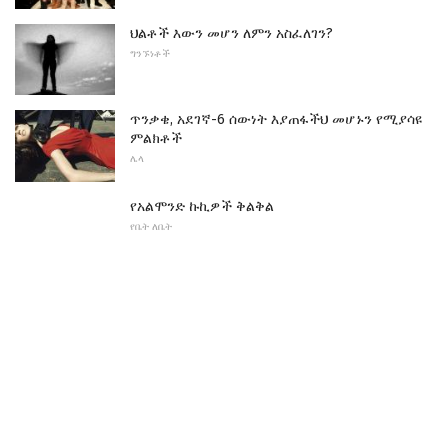
ህልቶች እውን መሆን ለምን አስፈለገን?
ግንኙነቶች
ጥንቃቄ, አደገኛ-6 ሰውነት እያጠፋችህ መሆኑን የሚያሳዩ
ምልክቶች
ሌላ
የአልሞንድ ኩኪዎች ቅልቅል
የቤት ለቤት