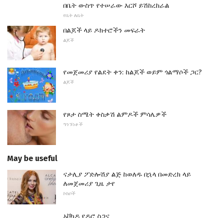
በቤት ውስጥ የተሠራው እርሾ ይሽከረከራል
የቤት ለቤት
በልጆች ላይ ዶክተሮችን መፍራት
ልጆች
የመጀመሪያ የልደት ቀን: ከልጆች ወይም ጎልማሶች ጋር?
ልጆች
የጾታ ስሜት ቀስቃሽ ልምዶች ምሳሌዎች
ግንኙነቶች
May be useful
ናታሊያ ፖድሎሽያ ልጅ ከወለዱ በኋላ በመድረክ ላይ
ለመጀመሪያ ጊዜ ታየ
ኮከቦች
አቮካዶ የዶሮ ስጋና