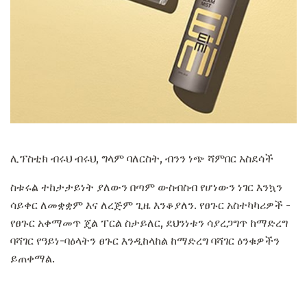
ሊፕስቲክ ብሩህ ብሩህ, ግላም ባለርስት, ብንን ነጭ ሻምበር አስደሳች
ስቱሩል ተከታታይነት ያለውን በጣም ውስብስብ የሆነውን ነገር እንኳን
ሳይቀር ለመቋቋም እና ለረጅም ጊዜ እንቆያለን. የፀጉር አስተካካሪዎች -
የፀጉር አቀማመጥ ጄል ፐርል ስታይለር, ደህንነቱን ሳያረጋግጥ ከማድረግ
ባሻገር የዓይነ-ባዕላትን ፀጉር እንዲከላከል ከማድረግ ባሻገር ዕንቁዎችን
ይጠቀማል.