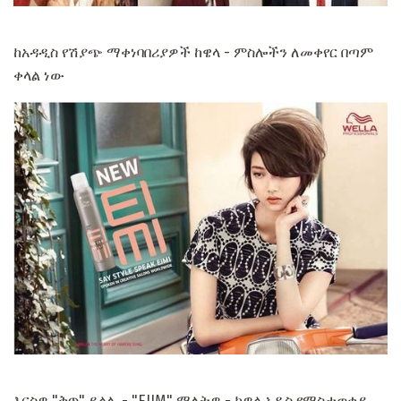
ከአዳዲስ የሽያጭ ማቀነባበሪያዎች ከዌላ - ምስሎችን ለመቀየር በጣም
ቀላል ነው
እርስዎ "ቅጥ" ይላሉ - "EIIM" ማለትዎ - ከዎላ አዲስ የማስታወቂያ