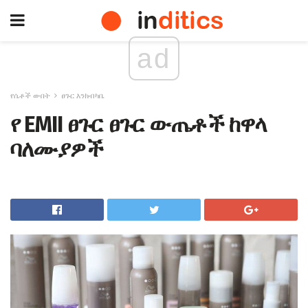
ad
የሴቶች ውበት
ፀጉር እንክብካቤ
የ EMII ፀጉር ፀጉር ውጤቶች ከዋላ
ባለሙያዎች