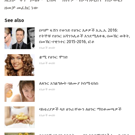
ዘመቻ መፈክር ነው
See also
በጣም ፋሽን የወንድ የፀጉር እቃዎች እ.ኤ.አ. 2016:
የትኞቹ የፀጉር አሻንጉሊቶች እንደሚለቀቁ, በመኸር ወቅት,
በመኸር-የዊንተር 2015-2016, ፎቶ
የሴቶች ውበት
ቋሚ የፀጉር ሞገድ
የሴቶች ውበት
ለጸጉር አገልግሎት ባለሙያ ኮስሜቲክስ
የሴቶች ውበት
ባክቴሪያዎች ላይ ፀጉራቸውን ለፀጉር ማስቀመጫዎች
የሴቶች ውበት