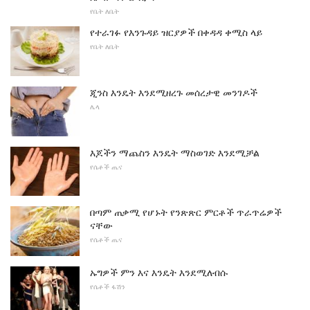
የቤት ለቤት
የተራገፉ የእንጉዳይ ዝርያዎች በቀዳዳ ቀሚስ ላይ
የቤት ለቤት
ጂንስ እንዴት እንደሚዘረጉ መሰረታዊ መንገዶች
ሌላ
እጆችን ማጨስን እንዴት ማስወገድ እንደሚቻል
የሴቶች ጤና
በጣም ጠቃሚ የሆኑት የንጽጽር ምርቶች ጥራጥሬዎች
ናቸው
የሴቶች ጤና
ኡግዎች ምን እና እንዴት እንደሚለብሱ
የሴቶች ፋሽን