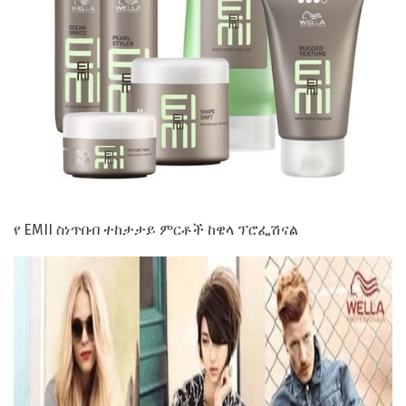
የ EMII ስነጥበብ ተከታታይ ምርቶች ከዌላ ፕሮፌሽናል