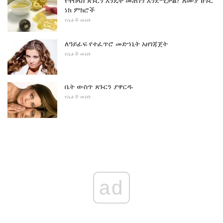
የተበላሸ ጸጉርን እንዴት መጠገን እንደሚቻል? ለሙያ ፀጉር
ነክ ምክሮች
የሴቶች ውበት
ለዓይፊፍ የተፈጥሮ መድኀኒት አዘገጃጀት
የሴቶች ውበት
ቤት ውስጥ ጸጉርን ያዋርዱ
የሴቶች ውበት
ad