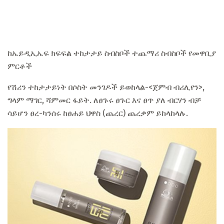
ከኤይዲኢኤፍ ክፍፍል ተከታታይ ስብስቦች ተጨማሪ ስብስቦች የመዋቢያ
ምርቶች
የሽሪን ተከታታይነት በሶስት መንገዶች ይወከላል-<ጀምብ ብሪሊየን>,
ግላም ማገር, ሻምመር ፋይት. ለፀጉሩ ፀጉር እና ፀጥ ያለ ብርሃን ብቻ
ሳይሆን ፀረ-ካንሰሩ ከፀሐይ ህዋስ (ጨረር) ጨረቃም ይከላከላሉ.