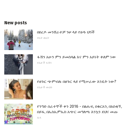
New posts
በበረዶ መንሸራተቻ ጉዞ ላይ የፀዱ ህጎች
የቤት ለቤት
ፋሽን አሁን ምን ይመስላል እና ምን አይነት ቀለም ነው
የሴቶች ፋሽን
የፀጉር ጭምብሉ በፀጉር ላይ የሚሠራው እንዴት ነው?
የሴቶች ውበት
የንግድ ሰራተኞች ቀን 2016 - በፅሑፍ, በቁርአን, በአስቂኝ,
በይፋ, በኤስኤምኤስ አጭር መግለጫ እንኳን ደህና መጡ
ሌላ