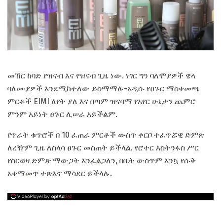
መኸር ከባድ የዝናብ እና የዝናብ ጊዜ ነው. ነገር ግን ባለሞያዎች ዌላ
ባለሙያዎች እንደሚከተለው ይስማማሉ-አዲሱ የፀጉር ማስቀመጫ
ምርቶች EIMI ለየት ያለ እና በጣም ዝናባማ የአየር ሁኔታን ጨምሮ
ምንም አይነት ፀጉር ሊሠራ አይችልም.
የጥራት ቁጥሮች በ 10 ፈጠራ ምርቶች ውስጥ ቀርቦ ተፈጥሯዊ ድምጽ
ለረዥም ጊዜ ለስላሳ ፀጉር መስጠት ይችላል. የሮተር እስትንፋስ ሥር
የስርወዛ ድምጽ ማውጋት እንፈልጋለን, በቤት ውስጥም እንኳ የሱቅ
አቀማመጥ ተጽእኖ ማሳደር ይችላሉ.