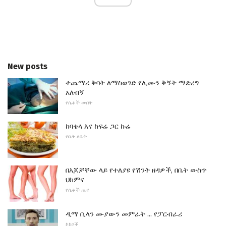
New posts
ተጨማሪ ቅባት ለማስወገድ የሊሙን ቅኝት ማድረግ
አለብኝ
የሴቶች ውበት
ከባቄላ እና ከፍሬ ጋር ኩሬ
የቤት ለቤት
በእጆቻቸው ላይ የተለያዩ የሽንት ዘዳዎች, በቤት ውስጥ
ህክምና
የሴቶች ጤና
ዲማ ቢላን ሙያውን መምራት ... የፓርብራሪ
ኮከቦች