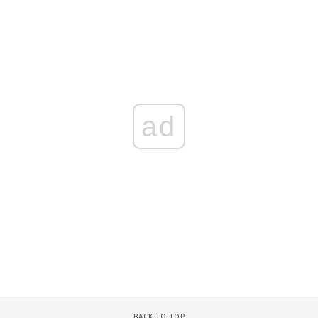
ad
BACK TO TOP