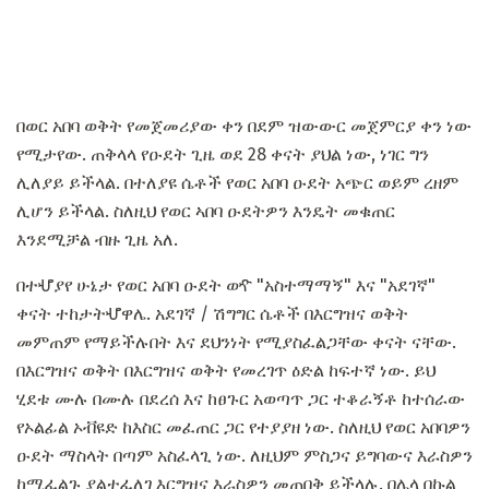
በወር አበባ ወቅት የመጀመሪያው ቀን በደም ዝውውር መጀምርያ ቀን ነው
የሚታየው. ጠቅላላ የዑደት ጊዜ ወደ 28 ቀናት ያህል ነው, ነገር ግን
ሊለያይ ይችላል. በተለያዩ ሴቶች የወር አበባ ዑደት አጭር ወይም ረዘም
ሊሆን ይችላል. ስለዚህ የወር ኣበባ ዑደትዎን እንዴት መቁጠር
እንደሚቻል ብዙ ጊዜ አለ.
በተሇያየ ሁኔታ የወር አበባ ዑደት ወዯ "አስተማማኝ" እና "አደገኛ"
ቀናት ተከታትሇዋሌ. አደገኛ / ሽግግር ሴቶች በእርግዝና ወቅት
መምጠም የማይችሉበት እና ደህንነት የሚያስፈልጋቸው ቀናት ናቸው.
በእርግዝና ወቅት በእርግዝና ወቅት የመረገጥ ዕድል ከፍተኛ ነው. ይህ
ሂደቱ ሙሉ በሙሉ በደረሰ እና ከፀጉር አወጣጥ ጋር ተቆራኝቶ ከተሰራው
የኦልፊል ኦቭዩድ ከእስር መፈጠር ጋር የተያያዘ ነው. ስለዚህ የወር አበባዎን
ዑደት ማስላት በጣም አስፈላጊ ነው. ለዚህም ምስጋና ይግባውና እራስዎን
ከሚፈልጉ ያልተፈለገ እርግዝና እራስዎን መጠበቅ ይችላሉ. በሌላ በኩል