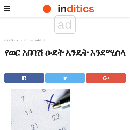
ad
የሴቶች ጤና
የእርግዝና መከላከያ
የወር አበባሽ ዑደት እንዴት እንደሚሰላ