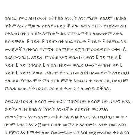
ስለዚህ, የወር አበባ ዑደት በትክክል እንዴት እንደሚሰላ. ለዚህም በእኩል
ጥቅም ላይ የሚውሉ የተለያዩ ዘዴዎች አሉ. ዘመናዊ ሴቶች በይነመረብ
የተለጠፉበትን ዑደት ለማስላት ልዩ ፕሮግራሞችን ለመጠቀም እድሉ
ይሰጣቸዋል. E ንዴት E ንደሆነ በትክክል ማወቅ E ንዴት E ንደሚወስዱ
መረጃዎችን በቀላሉ ማግኘት ስለሚቻል ልጅን በሚወልዱበት ወቅት A
ስረጂውን ጊዜ, እንዴት የማሕፀንዎን ወሲብ መወሰን E ንደሚቻል E
ንዴት E ንደሚሰላስል E ና ስለ በቅድመ ወሊድ ህመም መከሰት ላይ E
ንዴት E ንደሆነ ይወቁ. ዶክተሮች-የነርስ መረበሽ ባለሙያዎች እንደነዚህ
ያሉ ልዩ ፕሮግራሞች ምን ያህል ምቾት እንደሆነ ተገንዝበዋል, ስለዚህም
የስሌቱ ውጤቶች ከእነሱ ጋር ሊታተሙ እና ሊወሰዱ ይችላሉ.
የወር አበባ ዑደት እራስን መቁጠር የሚከናወነው እራስዎ ነው. ይሁን እንጂ
ዑደትዎን በትክክል ለማስላት እንዲችሉ ለስድስት ወር ያህል
የሰውነትዎን እና የጤናዎን መከታተል ያስፈልግዎታል. በዚህ ጊዜ ውስጥ
በጣም አጭር እና ረጅሙን ዑደት መምረጥ አለብዎት. አንድ የወር አበባ
ሲጀምር እና ከሚቀጥለው የመውጫው ቀን እስከመጀመሪያው ቀን ድረስ