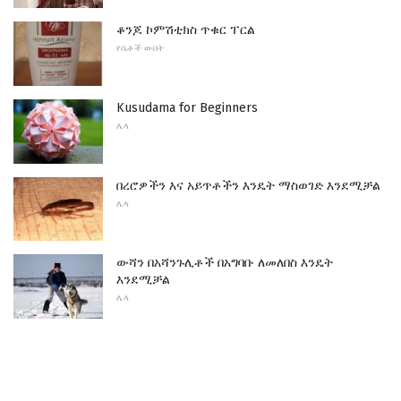
ቆንጆ ኮምሽቲክስ ጥቁር ፐርል
የሴቶች ውበት
Kusudama for Beginners
ሌላ
በረሮዎችን እና አይጥቶችን እንዴት ማስወገድ እንደሚቻል
ሌላ
ውሻን በአሻንጉሊቶች በአግባቡ ለመለበስ እንዴት
እንደሚቻል
ሌላ