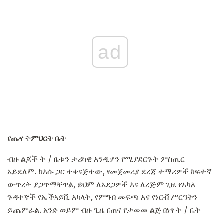
ad
የጤና ትምህርት ቤት
ብዙ ልጆች ት / ቤቱን ታሪካዊ እንዲሆን የሚያደርጉት ምስጢር
አይደለም. ከእሱ ጋር ተቀናጅተው, የመጀመሪያ ደረጃ ተማሪዎች ከፍተኛ
ውጥረት ያጋጥማቸዋል, ይህም ለአደጋዎች እና ለረጅም ጊዜ የአካል
ጉዳተኞች የኤችአይቪ አካላት, የምግብ መፍጫ እና የነርቭ ሥርዓትን
ይጨምራል. አንድ ወይም ብዙ ጊዜ በጠና የታመመ ልጅ በነፃ ት / ቤት