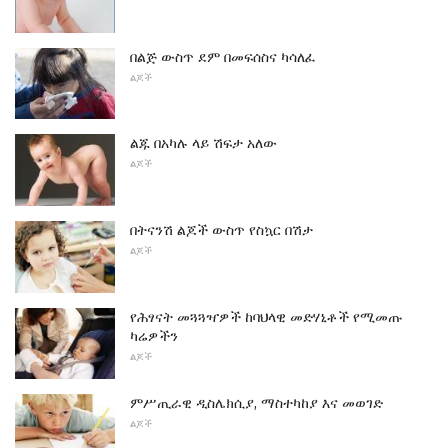
በልጅ ውስጥ ደም በመፍሰስና ካሳለፈ
ልጆች
ልጁ በአካሉ ላይ ሽፍታ አለው
ልጆች
በትናንሽ ልጆች ውስጥ የስኳር በሽታ
ልጆች
የሕፃናት መጓጓዣዎች ከባህላዊ መድሃኒቶች የሚመጡ
ካሬዎችን
ልጆች
ምሥጢራዊ ዲስሌክሲያ, ማስተካከያ እና መወገድ
ልጆች