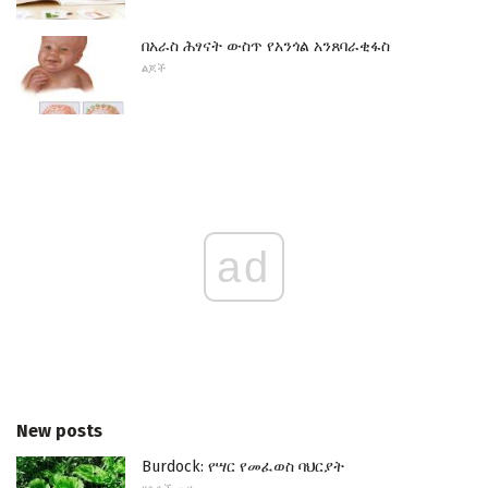
በአራስ ሕፃናት ውስጥ የአንጎል አንጸባራቂፋስ
ልጆች
ad
New posts
Burdock: የሣር የመፈወስ ባህርያት