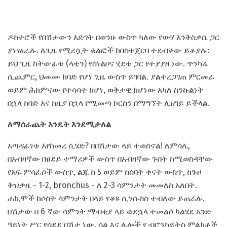
ዶክተሮች የበሽታውን እድገት በወንዙ ውስጥ ካለው የውሃ እንቅስቃሴ ጋር
ያነፃፅራሉ. ለጊዜ የሚረሷት ቁልፎች ከበስተጀርባ ተደብቀው ይቆያሉ:
ይህ ጊዜ ከትውፊቱ (ላቲን) የስነልቦና ሂደቱ ጋር የተያያዘ ነው. ጥንካሬ
ሲጨምር, ህመሙ ከባድ የሆነ ጊዜ ውስጥ ይገባል. ያልተረጋገጠ ምርመራ
ወይም ሕክምናው የተሳሳተ ከሆነ, ወቅታዊ ከሆነው አካለ ስንኩልነት
በኋላ ከባድ እና ከዚያ በኋላ የሚመጣ ኮርስን በማግኘት ሊዘገይ ይችላል.
ለማሰራጨት እንዴት እንደሚታለል
አጣዳፊነቱ እየከመረ ሲሄድ? በበሽታው ላይ ተወስኖል! ለምሳሌ,
በአብዛኛው በፀደይ ተማሪዎች ውስጥ በአብዛኛው ጉበት ከሚወስዳቸው
የአፍ ምሳፈሶች ውስጥ, ልጁ ከ 5 ወይም ከሰባት ቀናት ውስጥ, ከጉዞ
ቅዝቃዜ - 1-2, bronchus - ለ 2-3 ሳምንታት መመለስ አለበት.
ሐኪሞች ከሶስት ሳምንታት በላይ የቆዩ ሲንሱስስ ተብለው ይጠራሉ.
በሽታው በ 6 ኛው ሳምንት ማብቂያ ላይ ወደኋላ ተመልሶ ካልሄደ አንድ
ዓይነት ሥር የሰደደ በሽታ ነው. ሳል እና ሌሎች የ ብሮንካይትስ ምልክቶች