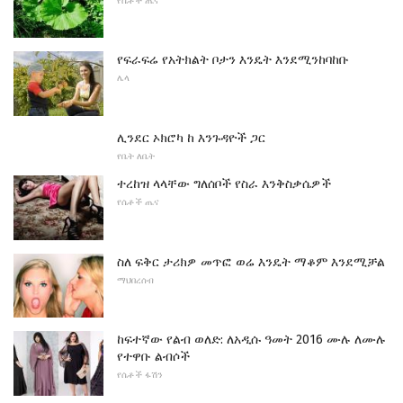
የሴቶች ጤና
የፍራፍሬ የአትክልት ቦታን እንዴት እንደሚንከባከቡ
ሌላ
ሊንደር ኦክሮካ ከ እንጉዳዮች ጋር
የቤት ለቤት
ተረከዝ ላላቸው ግለሰቦች የስራ እንቅስቃሴዎች
የሴቶች ጤና
ስለ ፍቅር ታሪክዎ መጥፎ ወሬ እንዴት ማቆም እንደሚቻል
ማህበረሰብ
ከፍተኛው የልብ ወለድ: ለአዲሱ ዓመት 2016 ሙሉ ለሙሉ
የተዋቡ ልብሶች
የሴቶች ፋሽን