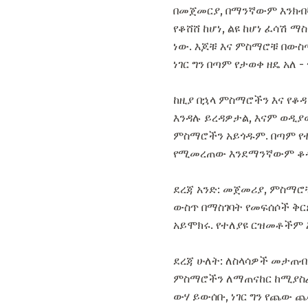
በመጀመርያ, በማንኛውም እንክብካ
የቆሸሸ ከሆነ, ልዩ ከሆነ ፈሳሽ 
ነው. እጆቹ እና ምስማሮቹ በውስ
ነገር ግን በጣም የታወቀ ዘዴ አለ
ከዚያ በኋላ ምስማሮችን እና የቆ
እንዳሉ ይረዳዎታል, እናም ወዲያ
ምስማሮችን አይጎዱም. በጣም የተ
የሚመረጠው እንደማንኛውም ቆዳ እ
ደረጃ አንድ: መጀመሪያ, ምስማሮ
ውስጥ በማስገባት የመፍሰሶች ቅር
አይሞክሩ. የተለያዩ ርዝመቶችም 
ደረጃ ሁለት: ለስላሳዎች መታጠብ አ
ምስማሮችን ለማጠናከር ከሚያስፈል
ውሃ ይውሰቡ, ነገር ግን የጨው 