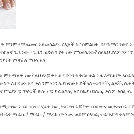
ፉት ምንም የሚጨመር አይመስልም. በእጆች እና በምልክት, በምስማር ንድፍ እና
ትክክለኛ ጊዜ ነው - ጊዜን, ዕድሉን የት ነው የሚወስደው? ስለዚህ ያለምንም
ዓይነት የንጽሕና ማኑሄ አለ!
 ምን ማለት ነው? ይህ የእጆችን ቆዳ በጥንቁ ቅርፅ ሁል ጊዜ ለማቆየት አስፈ
 ውስጥ ሊከናወኑ እና ሁሉንም ነገር ሊያከናውኑ ይችላሉ-ወንዶች, ልጆች, ሴቶ
 የሚያምር ጥፍሮች ሁሉ ነገር ይፈልጋሉ, እና ከዚያ በበለጠ, ሁሉም አስፈላጊ
እንደሚታየው እንደ ንጽህና ሂደት ነው, ነገር ግን እጆችዎን በሳሙና መታጠብ እና
ራት ማራኪ / ማራኪ / ማራኪነት ነው. ወይም በአካል, ተፈጥሯዊ ቀለም ነው.