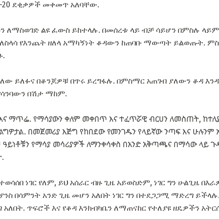
5-20 ደቂቃዎች መቀመጥ አለባቸው.
ሱን ለማስወገድ ልዩ ፈውስ ይከተላሉ. በመሰረቱ ላይ ብቻ ሳይሆን በምስሉ ላይ
ለስላሳ የእንጨት ዘለላ አማካኝነት ቆዳውን ከጠባቡ ማውጣት ይልወጡት. ምስ
ጉ.
ብለው ይለፉና በቆንጆዎቹ በጥሩ ይረግፋሉ. በምስማር አጠገብ ያለውን ቆዳ እን
የሳንባውን በሽታ ማከም.
ና ማጥፌ. የማሳያውን ቀለም መቀበጥ እና ተፈጥሯዊ ብርሀን ለመስጠት, ከተለያ
ስፈልግዎታል. በመጀመሪያ እጅግ የከበደው የመንገዱን የላይኛው ንጣፍ እና ሁሉንም 
 ዓይነቶቹን የማሳያ መሳሪያዎች ለማንቀሳቀስ በአንድ አቅጣጫና በማሳው ላይ ጉዳ
.
ወሳሰበ ነገር የለም, ይህ አሰራር ብዙ ጊዜ አይወስድም, ነገር ግን ሁልጊዜ በእ
ያንስ በሳምንት አንድ ጊዜ መሆን አለበት ነገር ግን በተደጋጋሚ ማድረግ ይችላ
ግ አለበት. ጥፍሮች እና የቆዳ እንክብካቤን ለማጠናከር የተለያዩ ዘዴዎችን አትርሱ,