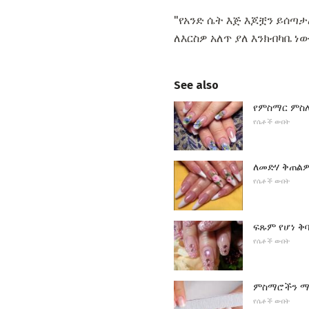
"የአንድ ሴት እጅ እጆቿን ይሰጣታ
ለእርስዎ አለጥ ያለ እንክብካቤ ነው
See also
የምስማር ምስ
የሴቶች ውበት
ለመድሃ ቅጠልዎ
የሴቶች ውበት
ፍጹም የሆነ ቅ
የሴቶች ውበት
ምስማሮችን ማ
የሴቶች ውበት