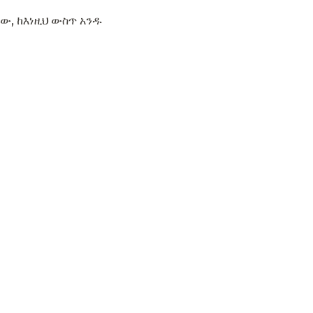
ው, ከእነዚህ ውስጥ አንዱ