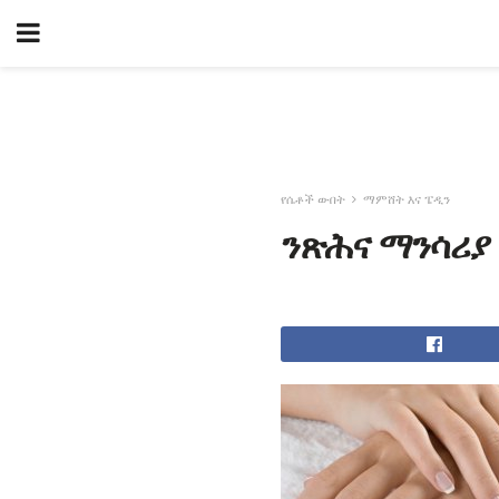
የሴቶች ውበት
ማምሸት እና ፔዲን
ንጽሕና ማንሳሪያ