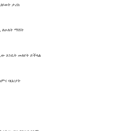
v ህይወት ታሪክ
, ለሁለት ማሸት
ው እንዴት መለየት ይችላል
ክምና ባህሪያት