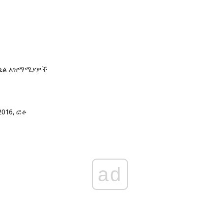
 ኒል አዝማሚያዎች
016, ፎቶ
ad