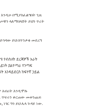
ም እንዲሁ በሚያስፈልግበት ጊዜ
ጦቹን ላለማበላሸት ይህን ጥረት
ዳይጎዳው ይህ በጥንቃቄ መደረግ
ዩ የብስለት ደረጃዎች አራት
አይነት ያልተጣራ የንጣፍ
ት እንዳይደርስ ከፍተኛ ኃይል
ራዎ እብሪት እንዲሞሉ
ሉ. ጥፍሩን ቆርጠው መወንጨፍ
 ነገር ግን ይህ ሌላ ጉዳይ ነው.