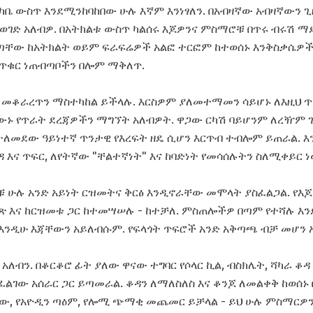
ቤ ውስጥ እንደሚንከባከበው ሁሉ እኛም እንነፃለን. በአብዛኛው አብዛኛውን ጊዜ
ማስወገድ አለብዎ. በአትክልቱ ውስጥ ካልሰሩ እጆዎንና ምስማሮቹ በጥሩ ብሩሽ 
ጣቸው ከአትክልት ወይም ፍራፍሬዎች አልፎ ተርፎም ከተወሰኑ እንቅስቃሴዎች 
 - ጥቁር ነጠብጣቦችን በሎም ማቅለጥ.
ዳ መቆራረጥን ማስተካከል ይችላሉ. እርስዎም ያለመተማመን ሳይሆኑ ለእዚህ 
ውኑ የጥራት ደረጃዎችን ማግኘት አለብዎት. ዋጋው ርካሽ ባይሆንም ለረዥም ጊ
ለመደው ዓይነተኛ ጥንታዊ የእረፍት ዘዴ ሲሆን እርጥብ ተብሎም ይጠራል. እ
ና ጥፍር, ለየትኛው "ቸልተኛነት" እና ከባድነት የመሳሰሉትን ስለሚቀይር ነው
ቹ ሁሉ አንድ አይነት ርዝመትና ቅርፅ እንዲኖራቸው መሞላት ያስፈልጋል. የእጆ
ጽ እና ከርዝመቱ ጋር ከተመሣሠሉ - ከተቻለ. ምስጠሎችዎ በጣም የተሻሉ እን
እንዲሁ እጃቸውን አይለብሱም. የፍላጎት ጥፍሮች አንድ አቅጣጫ ብቻ መሆን 
ለብን. በቆርቆሮ ፊት ያለው ዋናው ተግባር የሶላር ኪል, ብስክሌት, ሻካራ ቆዳ 
ገው አሰራር ጋር ይጣመራል. ቆዳን ለማለስለስ እና ቆንጆ ለመልቀቅ ከወሰኑ 
ጨው, የአዮዲን ጣዕም, የሎሚ ጭማቂ መጨመር ይቻላል - ይህ ሁሉ ምስማርዎን 