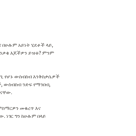
 በሁሉም አይነት ሂደቶች ላይ,
 ጥንቃቄ እጆችዎን ይዝቱ? ምንም
ላጊ የሆኑ ውስብስብ እንቅስቃሴዎች
ች, ውስብስብ ንድፍ የማንበብ,
 ናቸው.
 ምስማርዎን መቁረጥ እና
 ነገር ግን ከሁሉም በላይ