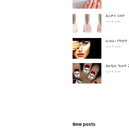
እርቃን ናይት
የሴቶች ውበት
ፈጠራ: የካቲት
የሴቶች ውበት
ለአዲሱ ዓመት 2
የሴቶች ውበት
New posts