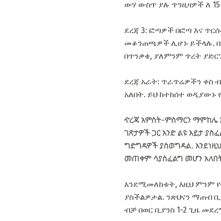
ውሃ ውስጥ ያሉ ጥንዚዛዎች ለ 1
ደረጃ 3: ፎጣዎች በፎጣ እና ጥር
መቆንጠጫዎች ሊሆኑ ይችላሉ. በ
በጥንቃቄ, ያለምንም ጥረት ያድር
ደረጃ አራት: ጥራጥሬዎችን ቀስ 
አለበት. ይህ ከተከሰተ ወዲያውኑ 
ዯረጃ አምስት-ምስማርን ማምከሌ እ
ገጽታዎች ጋር አንድ ልዩ እይታ ያ
ግድግዳዎች ያስወግዳል. እንደነዚህ
መጠቀም ሳያስፈልግ መሆን አለበት
እንደሚመለከቱት, እዚህ ምንም የተ
ያስችልዎታል. ንጽህናን ማጠብ ቢ
ብቻ በወር ቢያንስ 1-2 ጊዜ መደረ