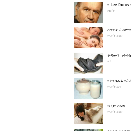
የ Lev Duro
ኮከቦች
ስፓርት ሕክምና
የሴቶች ውበት
ቆዳውን ከተተኪ
ሌላ
የተንሰራፋ የሕ
የሴቶች ጤና
የባህር ሰላጣ
የሴቶች ውበት