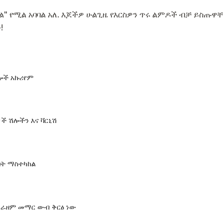
ል" የሚል አባባል አለ. እጆችዎ ሁልጊዜ የእርስዎን ጥሩ ልምዶች ብቻ ይስጡዋቸ
!
ሎች አኩሪየም
ች ሽሎችን እና ቫርኒሽ
ባት ማስተካከል
ራዘም መማር ውብ ቅርፅ ነው