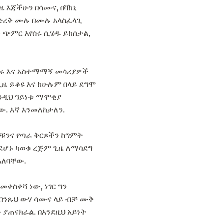
 እጃችሁን በሳሙና, በቫከኒ
ማድረቅ ሙሉ በሙሉ አላስፈላጊ
ጭምር እየሰሩ ሲሄዱ ይከሰታል,
ጥሩ እና አስተማማኝ መሳሪያዎች
ዜ ይቆዩ እና ከሁሉም በላይ ደግሞ
ንዲህ ዓይነቱ ማሞቂያ
. እኛ እንመለከታለን.
ቹንና የጣራ ቅርጾችን ከግምት
ደሆኑ ካወቁ ረጅም ጊዜ ለማሳደግ
አለባቸው.
መቀስቀሻ ነው, ነገር ግን
በንጹህ ውሃ ሳሙና ላይ ብቻ ሙቅ
ያጠናክራል. በእንደዚህ አይነት