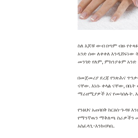
ስለ እጆቹ ውብ በጣም ብዙ የተጻ
አንድ ሰው ለቀቀለ እንዲሸፍነው 
መንገድ የለም, ምክንያቱም አንድ 
በመጀመሪያ ደረጃ የንጽሕና ጥንቃቄ
ናቸው. እነሱ ቀላል ናቸው, በቤት
ማራዘሚያዎች እና የመሳሰሉት. እና
የንፅህና አጠባበቅ ከርዕሰ-ጉዳዩ 
የማንኛዉን ማቅለጫ ስራዎችን መስ
አስፈላጊ-እንክብካቤ.