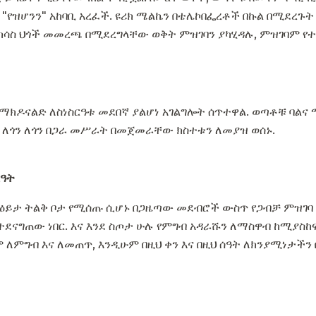
ይ "የዝሆንን" አከባቢ አረፈች. ዩሪክ ሜልኬን በቴሌኮበፌረቶች በኩል በሚደረ
ቴክሳስ ህጎች መመረጫ በሚደረግላቸው ወቅት ምዝገባን ያካሂዳሉ, ምዝገባም የተ
 ማክዶናልድ ለስነስርዓቱ መደበኛ ያልሆነ አገልግሎት ሰጥተዋል. ወጣቶቹ ባልና
ን ለጎን ለጎን በጋራ መሥራት በመጀመራቸው ክስተቱን ለመያዝ ወሰኑ.
ርዓት
ዕይታ ትልቅ ቦታ የሚሰጡ ሲሆኑ በጋዜጣው መደብሮች ውስጥ የጋብቻ ምዝገባ 
ደናግጠው ነበር. እና እንደ ስጦታ ሁሉ የምግብ አዳራሹን ለማስዋብ ከሚያስ
 ለምግብ እና ለመጠጥ, እንዲሁም በዚህ ቀን እና በዚህ ሰዓት ለክንያሚነታ