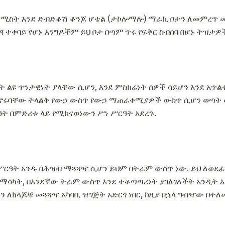
 ሚስት እንደ ድብድቆሽ ቆንጆ ሆቴል (ታኮሎማሎ) ማራኪ ቦታን ለመምረጥ መ
 ተቀባይ የሆኑ እንግዶችም ይህ ቦታ በጣም ጥሩ የፍቅር ስብሰባ በሆኑ ትዝታዎ
ልዩ ጥንታዊነት ያላቸው ሲሆን, እንደ ምስክሬነት ሰዎች ሳይሆን እንደ አጥልቄ
ሚኖሩባቸው ትላልቅ የውኃ ውስጥ የውኃ ማጠራቀሚያዎች ውስጥ ሲሆን ወጣት 
ሰዓት በምድሪቱ ላይ የሚከናወነውን ሥነ ሥርዓት አደረጉ.
ርዓት አንዱ በሕዝብ ማጓጓዣ ሲሆን ይህም በትራም ውስጥ ነው. ይህ ለወደፊ
ለማሳካት, በእንደኛው ትራም ውስጥ እንደ ተቆጣጣሪነት ያገለገለችት አንዲት 
ን ለክላጆቹ መጓጓዣ አካባቢ ዝግጅት አድርጎ ነበር, ከዚያ በኋላ ግብዣው በተ