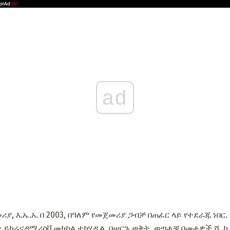
ad
ያ, እ.ኤ.አ. በ 2003, በዓለም የመጀመሪያ ጋብቻ በጠፈር ላይ የተደራጁ ነበር
ቷ ይካሬናዳሚሪሳቫ መካከል ተካሂዷል. በሠርጉ ወቅት, ወጣቶቹ በመቶዎች ሺ 