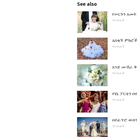
See also
የሠርጉን አመት
ግንኙነቶች
አስቂኝ ምክሮች
ግንኙነቶች
አንድ ሙሽራ 
ግንኙነቶች
የሄኒ ፓርቲን በ
ግንኙነቶች
በተፈጥሮ ውስጥ
ግንኙነቶች