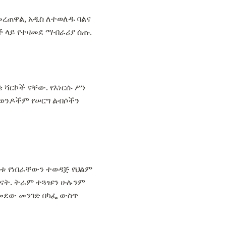
ረጠዋል, አዲስ ለተወለዱ ባልና
ች ላይ የተዛመደ ማብራሪያ ሰጡ.
 ሻርኮች ናቸው. የእነርሱ ሥነ
ወንዶችም የሠርግ ልብሶችን
ቱ የነበራቸውን ተወዳጅ የህልም
እናት. ትራም ተጓዡን ሁሉንም
ለመደው መንገድ በካፌ ውስጥ