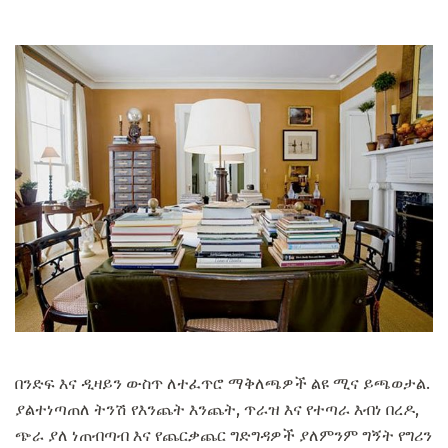
በንድፍ እና ዲዛይን ውስጥ ለተፈጥሮ ማቅለጫዎች ልዩ ሚና ይጫወታል.
ያልተነጣጠለ ትንሽ የእንጨት እንጨት, ጥራዝ እና የተጣራ እብነ በረዶ,
ጭራ ያለ ነጠብጣብ እና የጨርቃጨር ግድግዳዎች ያለምንም ግኝት የግሪን