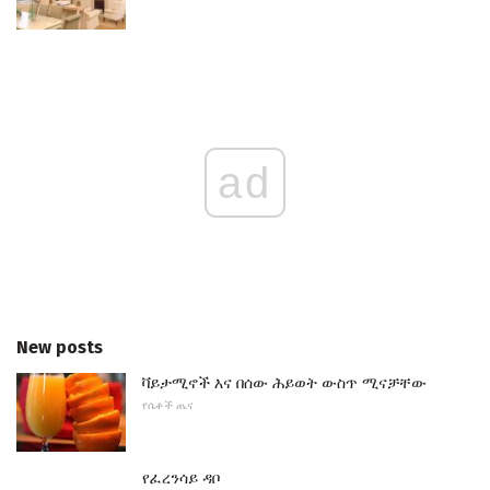
ad
New posts
ቫይታሚኖች እና በሰው ሕይወት ውስጥ ሚናቻቸው
የሴቶች ጤና
የፈረንሳይ ዳቦ