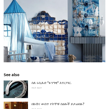
See also
ስለ ሩሲሉድ "ፉንግዊ" እንነጋገር.
የቤት ለቤት
በኩሽና ውስጥ የትኞቹ ስዕሎች ይታጠባሉ?
የቤት ለቤት