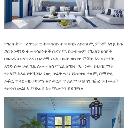
የግሪክ ቅጥ - ለጥንታዊ ተመሳሳይ ተመሳሳይ አይደለም, ምንም እንኳ ከሱ
ጋር አንዳንድ ተመሳሳይነቶች ቢኖሩም. በውስጡም የግሪክን ሀሳቦች
በፀሐይ ብርሃን እና በበረሃማ ነፋስ, በቤት ውስጥ ምቾት እና ደህንነት,
አንድ ሰው ሁል ጊዜ ለመመለስ የሚፈልግበት ቦታ ነው. ይህ በደማቅ
የቀለም ስእል የተሸጋገረ ነው; ጥልቅ የሆነ የአዝዛዝ ቀለም, ሰማያዊ,
ኦቾር, ጥቁር ብርቱካንማ እና ወርቃማ አልማ የባልካን ባሕረ ገብ መሬት
የዝናብ መልክአ ምድራዊ አቀማመጥን ይደግማል.