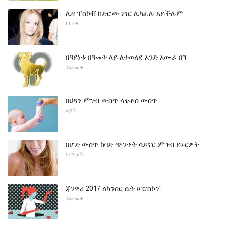
ሊዛ ፕስኮቭ ከድሮው ነገር ሊካፈሉ አይችሉም
ኮከቦች
በዓይነቱ በዓመት ላይ ለተወለደ አንድ አውራ በግ
ያልታወቀ
በህጻን ምግብ ውስጥ ላቴቶስ ውስጥ
ልጆች
በሆድ ውስጥ ከባድ ጭንቀት ሳይኖር ምግብ ይኑርዎት
ስፖርቶች
ጃንዋሪ 2017 ለካንሰር ሴት ሆሮስኮፕ
ያልታወቀ