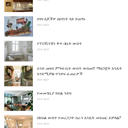
በገዛ እጆችዎ በሰገነት ላይ ይጠግኑ
የቤት ለቤት
የፕሮቬንሽን ቅጥ በቤት ውስጥ
የቤት ለቤት
አንድ ጠባብ ምግብ ቤት ውስጥ ውስጠኛ ማዘጋጀት እንዴት
እንደሚቻል-የንድፍ ፈጠራዎች
የቤት ለቤት
የመመገቢያ ክፍል ንድፍ
የቤት ለቤት
በክፍል ውስጥ የመረጋጋት ስራን እንዴት መፍጠር ይቻላል?
የቤት ለቤት