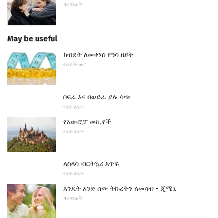
ግንኙነቶች
May be useful
ክብደት ለመቀነስ የዓሳ ዘይት
የሴቶች ጤና
በፍሬ እና በወይራ ያሉ ሳጭ
የቤት ለቤት
የአውሮፓ መኪኖች
የቤት ለቤት
ለስላሳ ብርትኳሪ እጥፍ
የቤት ለቤት
እንዴት አንድ ሰው ትኩረትን ለመሳብ - ጂሜኒ
ግንኙነቶች