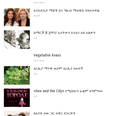
የቤት ለቤት
አናስታሲያ ማጃዋ እና ግሌብ ማቴሼክ ተከፍተዋል
ኮከቦች
ከማርች 8 ጀምሮ አያትዎን እንኳን ደስ አለዎት
ሌላ
Vegetable kvass
የቤት ለቤት
አርሊያ ማንቹ ወይም አርሊያ ከፍተኛ
ሌላ
«Sex and the City» የሚለውን ፊልም ይገምግሙ
ሌላ
ከአንድ ሰው ጋር ፍቅር ይኑርዎት