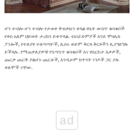
ሆን ተብሎ ሆን ተብሎ የታወቀ ቅዝቃዜን ቀላል የቤት ውስጥ ቁሳቁሶች
የቀስ አለም ህይወት ታሪክን ይቀጥላል. ብሩህ ድምፆች እንደ ሞዛሌክ
ፓነሎች, የተለያዩ ተለጣጣዮች, ሊሰሩ ወይም ቅርጻ ቅርጾችን ሊያገለግሉ
ይችላሉ. የማጠቃለያዎቹ የጌጣጌጥ ቁሳቁሶች እና የቤርኮታ እቃዎች,
ጨርቃ ጨርቅ ያልሆኑ ጨርቆች, እንዲሁም ከጥንት ነገዶች ጋር ያሉ
ቀለሞች ናቸው.
ad