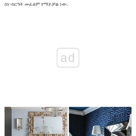
ስነ-ስርዓት መፈፀም የማይቻል ነው.
ad