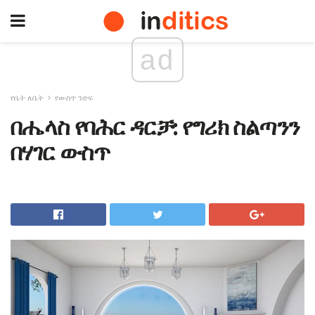
ad
የቤት ለቤት
የውስጥ ንድፍ
በሔላስ የባሕር ዳርቻ: የግሪክ ስልጣንን
በሃገር ውስጥ