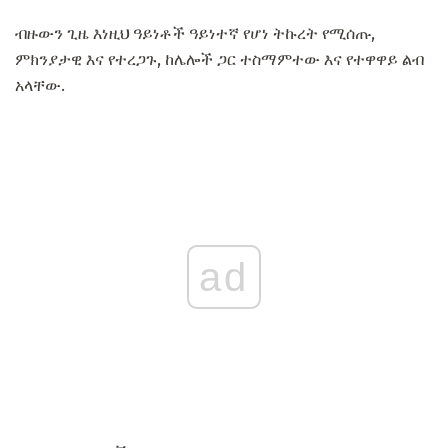
ብዙውን ጊዜ እነዚህ ዓይነቶች ዓይነተኛ የሆነ ትኩረት የሚሰጡ,
ምክንያታዊ እና የተረጋጉ, ከሌሎች ጋር ተስማምተው እና የተዋዋይ ልብ
አላቸው.
ad