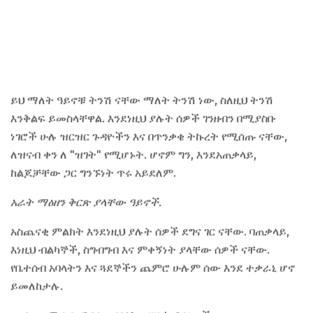
ይህ ማለት ዓይኖቹ ትንሽ ናቸው ማለት ትንሽ ነው, ስለዚህ ትንሽ
እንቅልፍ ይመስላቸዋል. እንደነዚህ ያሉት ሰዎች ገንዘብን በሚያስቡ
ነገሮች ሁሉ ዝርዝር ጉዳዮችን እና በጥንቃቄ ትኩረት የሚሰጡ ናቸው,
ለዝናብ ቀን ለ "ዝገት" የሚሆኑት. ሆኖም ግን, እንደአጠቃላይ,
ከልጆቻቸው ጋር ግንኙነት ጥሩ አይደለም.
አራት ማዕዘን ቅርጽ ያላቸው ዓይኖች.
አስጨናቂ ምልክት እንደነዚህ ያሉት ሰዎች ደግና ገር ናቸው. ባጠቃላይ,
እነዚህ ብልካኞች, ስግብግብ እና ምቀኝነት ያላቸው ሰዎች ናቸው.
የቤተሰብ አባላትን እና ጓደኞችን ጨምሮ ሁሉም ሰው እንደ ተቃራኒ ሆኖ
ይመለከታሉ.