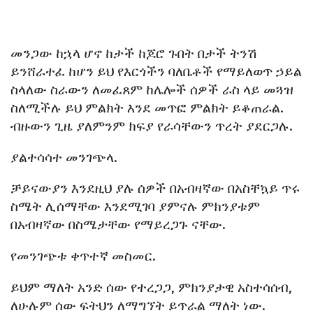
መንጋው ከኋላ ሆኖ ከታች ከጆሮ ጉበት በታች ትንሽ
ይንሸራተፈ ከሆን ይህ የእርጎችን ባለቤቶች የማይለወጥ ኃይል
ስላለው ስራውን ለመፈጸም ከሌሎች ሰዎች ራስ ላይ መጓዝ
ስለሚችሉ ይህ ምልክት እንደ መጥፎ ምልክት ይቆጠራል.
ብዙውን ጊዜ ያለምንም ክፍያ የራሳቸውን ጥረት ያደርጋሉ.
ያልተሳሳተ መንገጭላ.
ቻይናውያን እንደዚህ ያሉ ሰዎች በአብዛኛው በአስቸኳይ ጥሩ
ስሜት ሊሰማቸው እንደሚገባ ያምናሉ ምክንያቱም
በአብዛኛው በስሜታቸው የማይረጋጉ ናቸው.
የመንገጭቱ ቀጥተኛ መስመር.
ይህም ማለት አንድ ሰው የተረጋጋ, ምክንያታዊ አስተሳሰብ,
ለሁሉም ሰው ፍትህን ለማግኘት ይጥራል ማለት ነው.