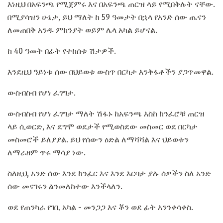
እነዚህ በአፍንጫ የሚጀምሩ እና በአፍንጫ ጠርዝ ላይ የሚበቅሉት ናቸው.
በሚያሳዝን ሁኔታ, ይህ ማለት ከ 59 ዓመታት በኋላ የአንድ ሰው ጤናን
ለመጠበቅ አንዱ ምክንያት ወይም ሌላ አካል ይሆናል.
ከ 40 ዓመት በፊት የተከሰቱ ሽታዎች.
እንደዚህ ዓይነቱ ሰው በህይወቱ ውስጥ በርካታ እንቅፋቶችን ያጋጥመዋል.
ውስብስብ የሆነ ፈገግታ.
ውስብስብ የሆነ ፈገግታ ማለት ሽፋኑ ከአፍንጫ እስከ ከንፈሮቹ ጠርዝ
ላይ ሲወርድ, እና ደግሞ ወደታች የሚወስደው መስመር ወደ በርካታ
መስመሮች ይለያያል. ይህ የሰውን ዕድል ለማሻሻል እና ህይወቱን
ለማራዘም ጥሩ ማሳያ ነው.
ስለዚህ, አንድ ሰው እንደ ከንፈር እና እንደ እርባታ ያሉ ሰዎችን ስለ አንድ
ሰው መናገሩን ልንመለከተው እንችላለን.
ወደ የጠንካራ የገቢ አካል - መንጋጋ እና ቾን ወደ ፊት እንንቀሳቀስ.