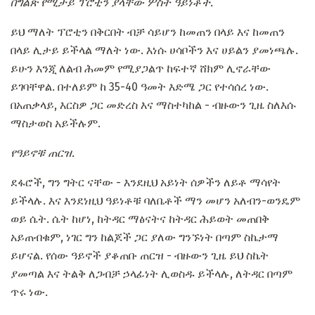
በግልጽ የሚታይ ፕሮቲን ያላቸው ሦስት ዓይነቶች.
ይህ ማለት ፕሮቲን በቅርበት ብቻ ሳይሆን ከመጠን በላይ እና ከመጠን
በላይ ሊታይ ይችላል ማለት ነው. እነሱ ሀሳቦችን እና ሀይልን ያመነጫሉ.
ይሁን እንጂ ለልብ ሕመም የሚያጋልጥ ከፍተኛ ሸክም ሊኖራቸው
ይገባቸዋል. በተለይም ከ 35-40 ዓመት እድሜ ጋር የተሳሰረ ነው.
በአጠቃላይ, እርስዎ ጋር መድረስ እና ማስተካከል - ብዙውን ጊዜ ስለእሱ
ማስታወስ አይችሉም.
የዓይኖቹ ጠርዝ.
ደፋሮች, ግን ግትር ናቸው - እንደዚህ አይነት ሰዎችን ለይቶ ማሳየት
ይችላሉ. እና እንደነዚህ ዓይነቶቹ ባለቤቶች ማን መሆን አለብን-ወንዴም
ወይ ሴት. ሴት ከሆነ, ከትዳር ማፅናትና ከትዳር ሕይወት መጠበቅ
አይጠብቁም, ነገር ግን ከልጆች ጋር ያለው ግንኙነት በጣም ስኬታማ
ይሆናል. የሰው ዓይኖች ያቆጠቡ ጠርዝ - ብዙውን ጊዜ ይህ ስኬት
ያመጣል እና ትልቅ ለጋብቻ ኃላፊነት ሊወስዱ ይችላሉ, ለትዳር በጣም
ጥሩ ነው.