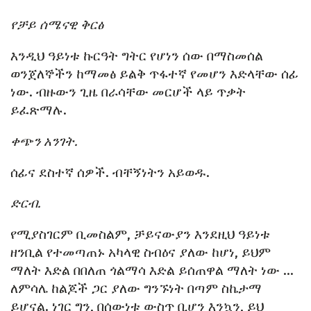
የቻይ ሰሜናዊ ቅርፅ
እንዲህ ዓይነቱ ኩርዓት ግትር የሆነን ሰው በማስመሰል
ወንጀለኞችን ከማመፅ ይልቅ ጥፋተኛ የመሆን እድላቸው ሰፊ
ነው. ብዙውን ጊዜ በራሳቸው መርሆች ላይ ጥቃት
ይፈጽማሉ.
ቀጭን አንገት.
ሰፊና ደስተኛ ሰዎች. ብቸኝነትን አይወዱ.
ድርብ.
የሚያስገርም ቢመስልም, ቻይናውያን እንደዚህ ዓይነቱ
ዘንቢል የተመጣጠኑ አካላዊ ስብዕና ያለው ከሆነ, ይህም
ማለት እድል በበለጠ ጎልማሳ እድል ይሰጠዋል ማለት ነው ...
ለምሳሌ ከልጆች ጋር ያለው ግንኙነት በጣም ስኬታማ
ይሆናል. ነገር ግን, በሰውነቱ ውስጥ ቢሆን እንኳን, ይህ