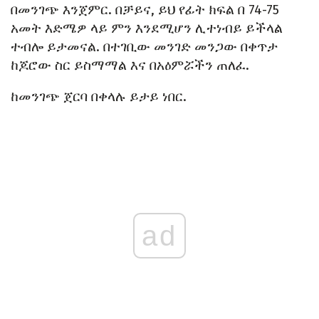
በመንገጭ እንጀምር. በቻይና, ይህ የፊት ክፍል በ 74-75
አመት እድሜዎ ላይ ምን እንደሚሆን ሊተነብይ ይችላል
ተብሎ ይታመናል. በተገቢው መንገድ መንጋው በቀጥታ
ከጆሮው ስር ይስማማል እና በአዕምሯችን ጠለፈ.
ከመንገጭ ጀርባ በቀላሉ ይታይ ነበር.
ad