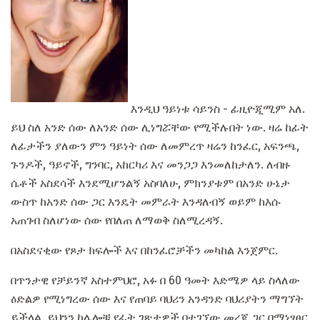
እንዲህ ዓይነቱ ሳይንስ - ፊዚዮጂሚም አለ.
ይህ ስለ አንድ ሰው ለአንድ ሰው ሊነግሯቸው የሚችሉበት ነው. ዛሬ ከፊት
ለፊታችን ያለውን ምን ዓይነት ሰው ለመምረጥ ዛሬን ከንፈር, አፍንጫ,
ጉንዶች, ዓይኖች, ግንባር, አከርካሪ እና መንጋጋ እንመለከታለን. ለብዙ
ሴቶች አስደሳች እንደሚሆንልኝ አስባለሁ, ምክንያቱም በአንድ ሁኔታ
ውስጥ ከአንድ ሰው ጋር እንዴት መምራት እንዳለብኝ ወይም ከእሱ
አጠገብ ስለሆነው ሰው የበለጠ ለማወቅ ስለሚረዳኝ.
በአስደናቂው የጾታ ክፍሎች እና በከንፈሮቻችን መካከል እንጀምር.
በጥንታዊ የቻይንኛ አስተምህሮ, አፉ በ 60 ዓመት እድሜዎ ላይ ስላለው
ዕድልዎ የሚነግረው ሰው እና የጠባይ ባህሪን አንዳንድ ባህሪያትን ማግኘት
ይችላል. ይህንን ከሌሎቹ የፊት ገጽታዎች በተገኘው መረጃ ጋር በማነፃፀር