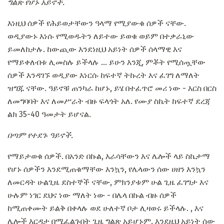
ግልጽ የሆኑ አይኖች.
እነዚህ ሰዎች የሕይወታቸውን ዓላማ የሚያውቁ ሰዎች ናቸው.
ወዲያውኑ እነሱ የሚወዱትን ለይተው ይወቁ ወይም በተቃራኒው
ይመለከታሉ. ከውጪው እንደነዚህ አይነት ሰዎች ሰላማዊ እና
የማይቀለብቱ ሊመስሉ ይችላሉ ... ይሁን እንጂ, ምቾት የሚሰጧቸው
ሰዎች እንዳገኙ ወዲያው እነርሱ ከፍተኛ ትኩረት እና ፈገግ ለማለት
ዝግጁ ናቸው. ዓይኖቹ ጠንካራ ከሆኑ, ይሄ በተፈጥሮ መሪ ነው - እርስ በርስ
ለመግባባት እና ለመሥራት ብዙ ፍላጎት አለ. የሙያ ስኬት ከፍተኛ ደረጃ
ልክ 35-40 ዓመታት ይሆናል.
በጣም የተደጉ ዓይኖች.
የማይታወቁ ሰዎች. በአንድ በኩል, እራሳቸውን እና ሌሎች ላይ ስኬታማ
የሆኑ ሰዎችን እንደሚጠቁማቸው እንኳን, የሌላውን ሰው ሀዘን እንኳን
ለመርዳት ሁልጊዜ ደስተኞች ናቸው, ምክንያቱም ሁል ጊዜ ፈገግታ እና
ሁሉም ነገር ደህና ነው ማለት ነው - በሌላ በኩል ብዙ ሰዎች
ከሚጠቀሙት ይልቅ በቀላሉ ወደ ሁለተኛ ቦታ ሊዛወሩ ይችላሉ. , እና
ሌሎች እርዳታ በሚፈልጉበት ጊዜ ግልጽ አይሆኑም. እንደዚህ አይነት ሰው