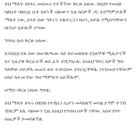
ይህ ማለት የፀጉር መስመሩ የታችኛው ቅርጽ አለው. የዚህን የመሰለ
ባለቤት ባለቤቷ ሴት ከሆነች ብዙውን ጊዜ ከሰዎች ጋር ተስማምታለች
ማለት ነው, አንድ ሰው ግትርና ያልተረጋጋ ከሆነ, ዕድሉ የሚሰጣቸውን
በርካታ እድሎች ያጣው.
ግንባሩ ክብ ቅርጽ አለው.
እንደዚህ ያለ ሰው በመገለጫው ላይ ከተመለከቱ የኋለኞቹ ሚሊዮኖች
እና ጊዜያዊ ቅርፊቶች ወደ ፊት ይሸጋገራሉ. እነዚህ ግትር ሰዎች ግብ
ካላቸው በተቻለ መጠን ወደ ተቃርበሙ ያደርሷቸዋል. ነፃ ከመሆናቸውም
በላይ ከተመኘው ግብ ማምለጥ አይችሉም.
በማይ-ቅርፅ ያለው ግንባር.
ይህ ማለት ፀጉሩ በዊስክ የተሸፈነ ሲሆን መካከለኛ መሃል ደግሞ ትንሽ
ሽክርም አለ. ብዙውን ጊዜ እነዚህ የጥበብ ሰዎች ናቸው. አስተያየት
ሰጪዎች ይመስለኛል.