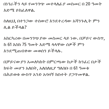
በነገራችን ላይ የመንገጭ መተላለፊያ መስመር በ 20 ዓመት
እድሜ ይከፈለዋል.
ስለዚህ, በተንጋው ተሰውሮ እንደተረዳው አሻንጉሊት ምን
ሊል ይችላል?
አከርካሪው በመንገጭያው መስመር ላይ ነው. በቻይና ውስጥ,
ከ 61 እስከ 75 ዓመት እድሜ ላላቸው ሰዎች ምን
እንደሚጠብቀው መወሰን ይችላሉ.
በቻይናውያን አመለካከት በምርጫው ከታች ከንፈር በታች
ክፍት መሆን አለበት, አለበለዚያ ግለሰቡ በ 61 ዓመቱ
በሕይወቱ ውስጥ አንድ አሳዛኝ ክስተት ያጋጥመዋል.