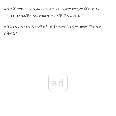
ለሴቶች ምክር - የሚወዱትን ሰው በተለይም የሚያገባችሁ ከሆነ
ያንብቡ. በነገራችን ላይ የሰውን ቀናቶች ችላ አትበል.
ልክ እንደ አረንጓዴ እንደማለት ይህን የመሰለ የፊት ገጽታ ምን ሊል
ይችላል?
ad