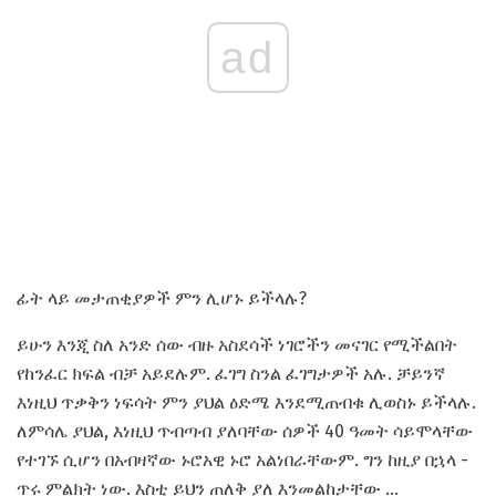
ad
ፊት ላይ መታጠቂያዎች ምን ሊሆኑ ይችላሉ?
ይሁን እንጂ ስለ አንድ ሰው ብዙ አስደሳች ነገሮችን መናገር የሚችልበት
የከንፈር ክፍል ብቻ አይደሉም. ፈገግ ስንል ፈገግታዎች አሉ. ቻይንኛ
እነዚህ ጥቃቅን ነፍሳት ምን ያህል ዕድሜ እንደሚጠብቁ ሊወስኑ ይችላሉ.
ለምሳሌ ያህል, እነዚህ ጥብጣብ ያለባቸው ሰዎች 40 ዓመት ሳይሞላቸው
የተገኙ ሲሆን በአብዛኛው ኑሮአዊ ኑሮ አልነበራቸውም. ግን ከዚያ በኋላ -
ጥሩ ምልክት ነው. እስቲ ይህን ጠለቅ ያለ እንመልከታቸው ...