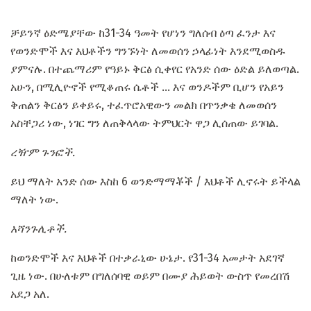
ቻይንኛ ዕድሜያቸው ከ31-34 ዓመት የሆነን ግለሰብ ዕጣ ፈንታ እና
የወንድሞች እና እህቶችን ግንኙነት ለመወሰን ኃላፊነት እንደሚወስዱ
ያምናሉ. በተጨማሪም የዓይኑ ቅርፅ ሲቀየር የአንድ ሰው ዕድል ይለወጣል.
አሁን, በሚሊዮኖች የሚቆጠሩ ሴቶች ... እና ወንዶችም ቢሆን የአይን
ቅጠልን ቅርፅን ይቀይሩ, ተፈጥሮአዊውን መልክ በጥንቃቄ ለመወሰን
አስቸጋሪ ነው, ነገር ግን ለጠቅላላው ትምህርት ዋጋ ሊሰጠው ይገባል.
ረዥም ጉንፎች.
ይህ ማለት አንድ ሰው እስከ 6 ወንድማማቾች / እህቶች ሊኖሩት ይችላል
ማለት ነው.
አሻንጉሊቶች.
ከወንድሞች እና እህቶች በተቃራኒው ሁኔታ. የ31-34 አመታት አደገኛ
ጊዜ ነው. በሁለቱም በግለሰባዊ ወይም በሙያ ሕይወት ውስጥ የመረበሽ
አደጋ አለ.