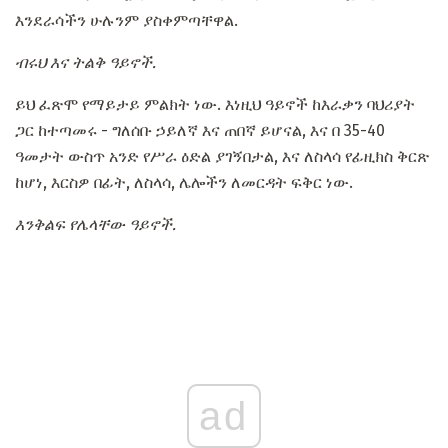
እንደራሳችን ሁሉንም ያስቀምጣቸዋል.
ብሩህ እና ትልቅ ዓይኖች.
ይህ ፈጽሞ የማይታይ ምልክት ነው. እነዚህ ዓይኖች ከእራቃን ባህሪያት
ጋር ከተጣመሩ - ግለሰቡ ኃይለኛ እና ጠበኛ ይሆናል, እና በ 35-40
ዓመታት ውስጥ አንድ የሥራ ዕድል ያገኝበታል, እና ለስላሳ የፊዚክስ ቅርጽ
ከሆነ, እርስዎ በፊት, ለስላሳ, ሌሎችን ለመርዳት ፍቅር ነው.
እንቅልፍ የሌላቸው ዓይኖች.
ad