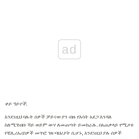
ad
ቀይ ዓይኖች.
እንደነዚህ ባሉት ሰዎች ቻይናውያን ብዙ የእሳት አደጋ እንዳለ
ስለሚገነዘቡ ሻይ ወይም ውሃ ለመጠጣት ይመክራሉ. በአጠቃላይ የሚታዩ
የቺሊሪአሪስዎች መጥፎ ገጸ-ባህሪያት ሲሆኑ, እንደነዚህ ያሉ ሰዎች