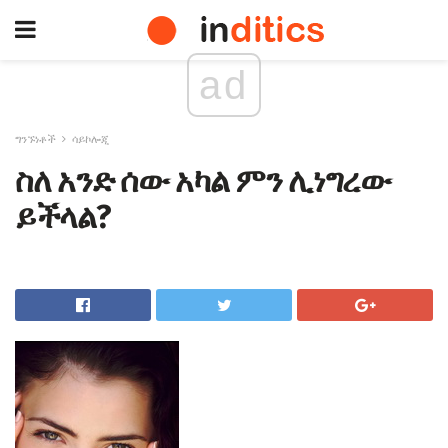
ad
ግንኙነቶች
ሳይኮሎጂ
ስለ አንድ ሰው አካል ምን ሊነግረው
ይችላል?