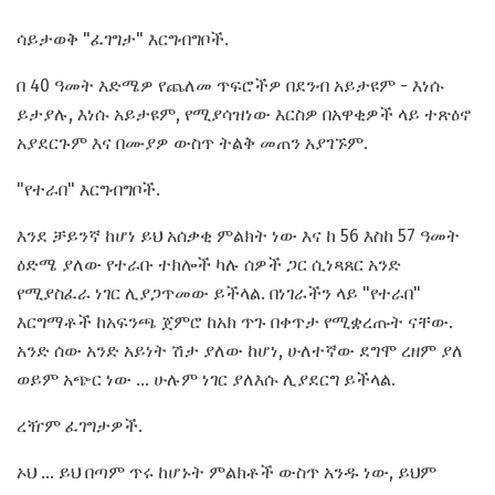
ሳይታወቅ "ፈገግታ" እርግብግቦች.
በ 40 ዓመት እድሜዎ የጨለመ ጥፍሮችዎ በደንብ አይታዩም - እነሱ
ይታያሉ, እነሱ አይታዩም, የሚያሳዝነው እርስዎ በአዋቂዎች ላይ ተጽዕኖ
አያደርጉም እና በሙያዎ ውስጥ ትልቅ መጠን አያገኙም.
"የተራበ" እርግብግቦች.
እንደ ቻይንኛ ከሆነ ይህ አሰቃቂ ምልክት ነው እና ከ 56 እስከ 57 ዓመት
ዕድሜ ያለው የተራቡ ተክሎች ካሉ ሰዎች ጋር ሲነጻጸር አንድ
የሚያስፈራ ነገር ሊያጋጥመው ይችላል. በነገራችን ላይ "የተራበ"
እርግማቶች ከአፍንጫ ጀምሮ ከአክ ጥጉ በቀጥታ የሚቋረጡት ናቸው.
አንድ ሰው አንድ አይነት ሽታ ያለው ከሆነ, ሁለተኛው ደግሞ ረዘም ያለ
ወይም አጭር ነው ... ሁሉም ነገር ያለእሱ ሊያደርግ ይችላል.
ረዥም ፈገግታዎች.
ኦህ ... ይህ በጣም ጥሩ ከሆኑት ምልክቶች ውስጥ አንዱ ነው, ይህም