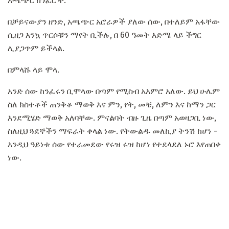
አጫጭር ከንፈሮች.
በቻይናውያን ዘንድ, አጫጭር አሮራዎች ያለው ሰው, በተለይም አፋቸው
ሲዘጋ እንኳ ጥርሶቹን ማየት ቢችሉ, በ 60 ዓመት እድሜ ላይ ችግር
ሊያጋጥም ይችላል.
በምላሹ ላይ ሞላ.
አንድ ሰው ከንፈሩን ቢሞላው በጣም የሚስብ አእምሮ አለው. ይህ ሁሌም
ስለ ክስተቶች ጠንቅቆ ማወቅ እና ምን, የት, መቼ, ለምን እና ከማን ጋር
እንደሚሄድ ማወቅ አለባቸው. ምናልባት ብዙ ጊዜ በጣም አወዛጋቢ ነው,
ስለዚህ ጓደኞችን ማፍራት ቀላል ነው. የትውልዱ መለኪያ ትንሽ ከሆነ -
እንዲህ ዓይነቱ ሰው የተራመደው የሩዝ ሩዝ ከሆነ የተደላደለ ኑሮ እየጠበቀ
ነው.