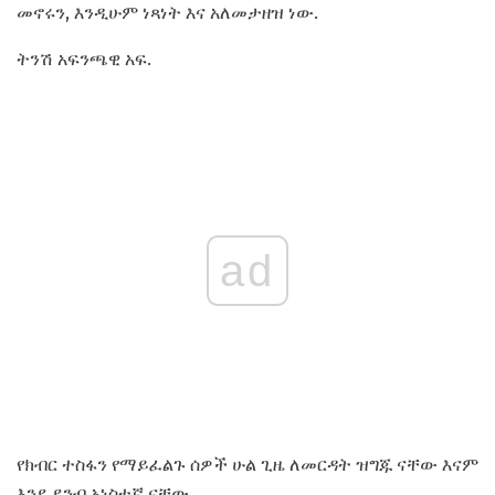
መኖሩን, እንዲሁም ነጻነት እና አለመታዘዝ ነው.
ትንሽ አፍንጫዊ አፍ.
ad
የክብር ተስፋን የማይፈልጉ ሰዎች ሁል ጊዜ ለመርዳት ዝግጁ ናቸው እናም
እንደ ደንብ አነስተኛ ናቸው.