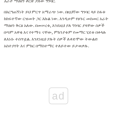
አራት ማዕዘን ቅርጽ ያለው ግንባር.
በእርግጠኝነት ይህ ምርጥ አማራጭ ነው. በዚህኛው ግንባር ላይ ስፋቱ
ከከፍተኛው ርዝመት ጋር እኩል ነው. እንዲሁም የፀጉር መስመር አራት
ማዕዘን ቅርፅ አለው. በመሠረቱ, እንደዚህ ያለ ግንባር ያላቸው ሰዎች
በጣም አዋቂ እና የተማሩ ናቸው, ምክንያቱም የመማር ሂደቱ በቀላሉ
ለእነሱ ተሰጥቷል. እንደነዚህ ያሉት ሰዎች ለቀድሞው ትውልድ
አስተያየት እና ምክር በማስተማር ተለይተው ይታወቃሉ.
ad