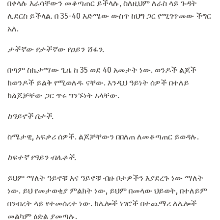
በቀላሉ እራሳቸውን መቆጣጠር ይችላሉ, ስለዚህም ለራስ ላይ ጉዳት
ሊደርስ ይችላል. በ 35-40 እድሜው ውስጥ ከህግ ጋር የሚገጥመው ችግር
አለ.
ታችኛው የታችኛው የዐይን ሽፋን.
በጣም ስኬታማው ጊዜ ከ 35 ወደ 40 አመታት ነው. ወንዶች ልጆች
ከወንዶች ይልቅ የሚወለዱ ናቸው. እንዲህ ዓይነት ሰዎች በተለይ
ከልጆቻቸው ጋር ጥሩ ግንኙነት አላቸው.
ከዓይኖች በታች.
ስሜታዊ, አፍቃሪ ሰዎች. ልጆቻቸውን በበለጠ ለመቆጣጠር ይወዳሉ.
ከፍተኛ የዓይን ብሌቶች.
ይህም ማለት ዓይኖቹ እና ዓይኖቹ ብዙ ቦታዎችን እያደረጉ ነው ማለት
ነው. ይህ የመታወቂያ ምልክት ነው, ይህም በመላው ህይወት, በተለይም
በንብረት ላይ የተመሰረተ ነው. ከሌሎች ነገሮች በተጨማሪ ለሌሎች
መልካም ዕድል ያመጣሉ.