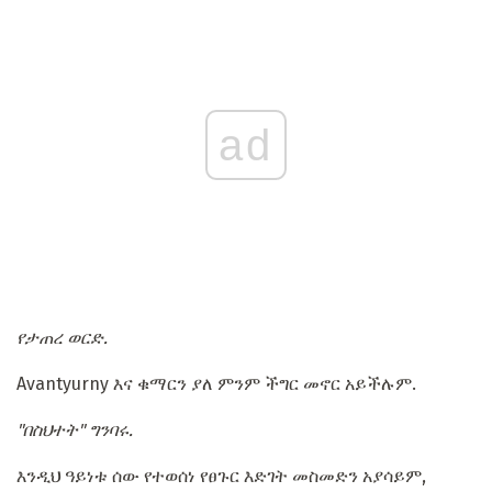
ad
የታጠረ ወርድ.
Avantyurny እና ቁማርን ያለ ምንም ችግር መኖር አይችሉም.
"በስህተት" ግንባሩ.
እንዲህ ዓይነቱ ሰው የተወሰነ የፀጉር እድገት መስመድን አያሳይም,