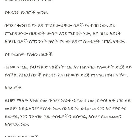
የተራገፉ የአገሮች ጠርዝ.
በጣም ቅርብ በሆኑ እና በሚያውቋቸው ሰዎች የተከበበ ነው. ይህ
የሚከናወነው በህይወት ውስጥ እንደሚከሰት ነው, እና ከዚህ አይነት
አከባቢ ሰዎች ለግንኙነት ክፍት ናቸው እናም ለመርዳት ዝግጁ ናቸው.
የተቆረጠው የአፏን ጠርዞች.
ብዙውን ጊዜ, ይህ የከባድ የልጅነት ጊዜ እና በጠንካራ የአመታት ደረጃ ላይ
ይገኛል. እነዚህ ሰዎች የተጋነኑ እና በተወሰነ ደረጃ የንግግር ዘይቤ ናቸው.
ከንፈሮች.
ይህም ማለት አንድ ሰው በጣም ነጻነት-አፍቃሪ ነው; በተሳካለት ነገር ላይ
መቆም አይፈልግም ማለት ነው. በአስደናቂ ሁኔታ መናገር እና ማፍቀር
ይወዳል, ነገር ግን ብዙ ጊዜ ተስፋዎችን ይሰጣል, እሱም ለመጨመር
አስቸጋሪ ነው.