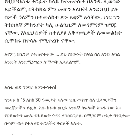
የዚህ ዓይነቱ ቅርፊት ከላይ ከተጠቀሱት በአንዱ ሊወሰድ
አይችልም, በትክክል ምን መሆን አለበት! እንደነዚህ ያሉ
ሰዎች ዓለምን በተመለከተ ጽኑ አቋም አላቸው, ነገር ግን
ትክክለኛ ምክንያት ካለ, ሁልጊዜም ለመገምገም ዝግጁ
ናቸው. እነዚህ ሰዎች ከተለያዩ አቅጣጫዎች ለመመልከት
ሲሞክሩ በቀላሉ የሚቀረቡ ናቸው.
እናም, በኪንዶ የተጠናቀቀው ... ይህ የሰውነት ክፍል ስለ አንድ አካል
እንዴት እንደሚነግረን ለማወቅ አይፈልግም.
እስቲ ወደ ግንባሩ እንንቀሳቀስ!
ግንባሩ ከ 15 እስከ 30 ዓመታት ባለው ጊዜ ውስጥ ስለ ህይወታችን
መረጃዎችን ይዟል. እሱ ከፉቱ ዐቢይ አንደኛ ክፍሎች አንዱ ነው እና
የህይወትን ሙሉ የሕይወት ጎዳና ያንፀባርቃል. በሚገርም ሁኔታ ግንባታው
በጣም ብዙ የተለያዩ ቅርጾችና ቅርጾች አሉት.