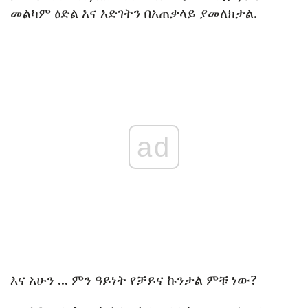
መልካም ዕድል እና እድገትን በአጠቃላይ ያመለክታል.
ad
እና አሁን ... ምን ዓይነት የቻይና ኩንታል ምቹ ነው?