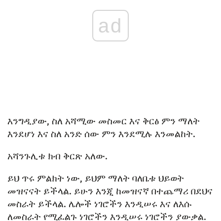
ad
እንግዲያው, ስለ አሻሚው መስመር እና ቅርፅ ምን ማለት
እንደሆነ እና ስለ አንድ ሰው ምን እንደሚሉ እንመልከት.
አሻንጉሊቱ ክብ ቅርጽ አለው.
ይህ ጥሩ ምልክት ነው, ይህም ማለት ባለቤቱ ህይወት
መዝናናት ይችላል. ይሁን እንጂ ከመዝናኛ በተጨማሪ በደህና
መስራት ይችላል. ሌሎች ነገሮችን እንዲሠሩ እና ለእሱ
ለመስራት የሚፈልጉ ነገሮችን እንዲሠሩ ነገሮችን ያውቃል.