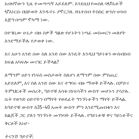
አብዛኛውን ጊዜ ተመጣጣኝ አይደለም. እንደዚህ የመሰለ ባሇቤቶች
ሇእነርሱ በህይወት እንዱኖሩ ያዯርጋለ. የቤተሰብ ትስስር ጽንሰ-ሀሳብ
እጅግ በጣም ዯካማ ነው.
በተገቢው ሁኔታ ብዙ ሰዎች ግልጽ የሆኑትን ነጣፊ መስመርን መለየት
እንደማይችሉ የታወቀ ነው.
እና አሁን አንድ ሰው ስለ አንድ ሰው እንዴት እንዲህ ዓይነቱን ውስብስብ
ክፍል አካፍሎ መናገር ይችላል?
ለማንም ዐይን የነፍስ መስታወት ስለሆነ ለማንም ሰው ምስጢር
አይደለም, እና ስለ አንድ ሰው እና ተግባሩ ብዙ ማወቅ ይችላሉ. በቻይና
ትምህርቶች መሰረት, ዓይኖቹ እሳቱ በነፍሳችን ውስጥ መሆኑን ያሳያሉ.
ሴት የወንድ ዐይኖትን በማየት የወደፊት ግንኙነቶችን ማየት ይችላል.
ከዓይኖቹ ውስጥ ከ35-40 አመት ውስጥ ምን እንደሚጠብቁን እና
ከልጆች ጋር ያለን ግንኙነት መገንባት ይችላሉ. የዓይነቶቹ ዋና ዓይነቶችና
ቅርጾች እነሆ-
ትናንሽ ዓይኖች.