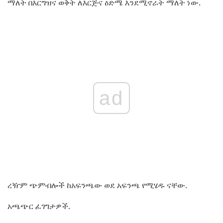
ማለት በእርግዝና ወቅት ለእርጅና ዕድሜ እንደሚኖራት ማለት ነው.
ad
ረዥም ጭምብሎች ከአፍንጫው ወደ አፍንጫ የሚሄዱ ናቸው.
አጫጭር ፈገግታዎች.