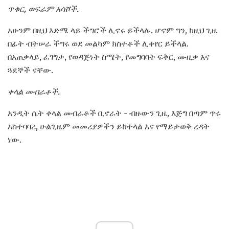
ጥቁር, ወፍራም አሳሾች.
አሁንም በዚህ እድሜ ላይ ችግሮች ሊኖሩ ይችላሉ. ሆኖም ግን, ከዚህ ጊዜ
በፊት ብትሠራ ችግሩ ወደ መልካም ክስተቶች ሊቀየር ይችላል.
በአጠቃላይ, ፈገግታ, የወዳጅነት ስሜት, የመግባባት ፍቅር, ሙዚቃ እና
ጓደኞች ናቸው.
ቀላል መብራቶች.
አንዲት ሴት ቀላል መብራቶች ቢኖራት - ብዙውን ጊዜ, እጅግ በጣም ጥሩ
አስተባባሪ, ሁልጊዜም መመሪያዎችን ይከተላል እና የማይታወቅ ረዳት
ነው.