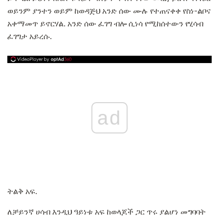
ወይንም ያንተን ወይም ከወዳጅህ አንድ ሰው ሙሉ የተጠናቀቀ የስነ-ልቦና
አቀማመጥ ይኖርሃል. አንድ ሰው ፈገግ ብሎ ሲነሳ የሚከሰተውን የሂሳብ
ፈገግታ አይረሱ.
ad
ትልቅ አፍ.
ለቻይንኛ ሀሳብ እንዲህ ዓይነቱ አፍ ከወላጆች ጋር ጥሩ ያልሆነ መግባባት