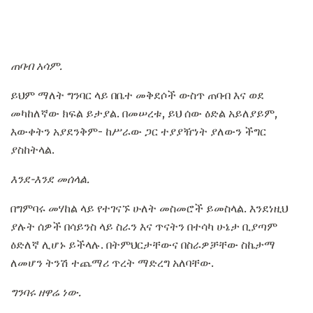
ጠባብ አሳም.
ይህም ማለት ግንባር ላይ በቤተ መቅደሶች ውስጥ ጠባብ እና ወደ
መካከለኛው ክፍል ይታያል. በመሠረቱ, ይህ ሰው ዕድል አይለያይም,
እውቀትን አያደንቅም- ከሥራው ጋር ተያያዥነት ያለውን ችግር
ያስከትላል.
እንደ-እንደ
መሰላል.
በግምባሩ መሃከል ላይ የተገናኙ ሁለት መስመሮች ይመስላል. እንደነዚህ
ያሉት ሰዎች በሳይንስ ላይ ስራን እና ጥናትን በተሳካ ሁኔታ ቢያጣም
ዕድለኛ ሊሆኑ ይችላሉ. በትምህርታቸውና በስራዎቻቸው ስኬታማ
ለመሆን ትንሽ ተጨማሪ ጥረት ማድረግ አለባቸው.
ግንባሩ ዘዋሬ ነው.