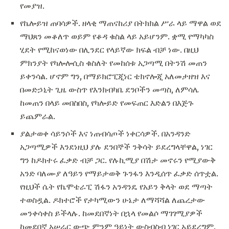
የመያዝ.
የኬሎይዝ ጠባሳዎች. ዘላቂ ማጠናከሪያ በትክክል ሥራ ላይ ማዋል ወደ
ማህጸን መቆለጥ ወይም የቆዳ ቁስል ላይ አይሆንም. ቋሚ የማካካስ
ሂደት የሚከናወነው በሊንደር የላይኛው ክፍል ብቻ ነው. በዚህ
ምክንያት የካሎሎሲስ ቁስለት የመከሰቱ አጋጣሚ በትንሽ መጠን
ይቀንሳል. ሆኖም ግን, በማይክሮፒጂነር ቴክኖሎጂ አለመታዘዝ እና
በመድኃኒት ጊዜ ውስጥ የእንክብካቤ ደንቦችን መጣስ, ለምሳሌ
ከመጠን በላይ መበስበስ, የካሎይድ የመፍጠር እድልን በእጅጉ
ይጨምራል.
ያልታወቀ ሳይንሶች እና ነጠብሳጦች ነቀርሳዎች. በአንዳንድ
አጋጣሚዎች እንደነዚህ ያሉ ደንበኞች ንቅሳት ይደረግላቸዋል, ነገር
ግን ከዶክተሩ ፈቃድ ብቻ ጋር. የሉኪሚያ በሽታ መኖሩን የሚያውቅ
አንድ ባለሙያ ለዓይን የማይታወቅ ጉንፋን እንዲሰጥ ፈቃድ ሰጥቷል.
የዚህች ሴት የኬሞቴራፒ ሽፋን አንዳንዴ የአይን ቅላት ወደ ማጣት
ተወስዷል. ዶክተሮች የታካሚውን ሁኔታ ለማሻሻል ለጨረታው
መንቀሳቀስ ይችላሉ. ከመደበኛነት በኋላ የመልሶ ማገገሚያዎች
ከመደበኛ አሠራር ውጭ ምንም ዓይነት ውስብስብ ነገር አይደረግም.