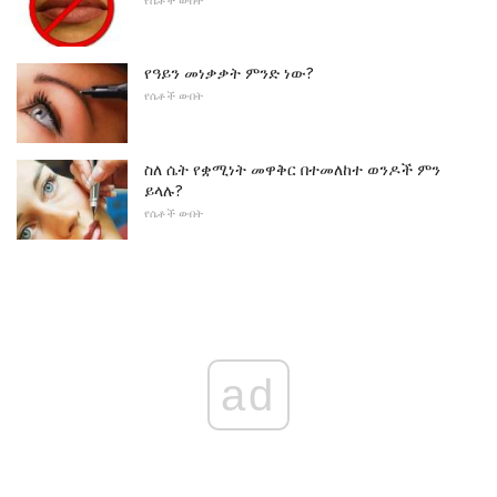
የሴቶች ውበት
የዓይን መነቃቃት ምንድ ነው?
የሴቶች ውበት
ስለ ሴት የቋሚነት መዋቅር በተመለከተ ወንዶች ምን
ይላሉ?
የሴቶች ውበት
ad