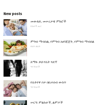
New posts
መውለድ, መሠረታዊ ምክሮች
የሴቶች ጤና
ምግብ ማብሰል, የምግብ አዘገጃጀት, የምግብ ማብሰል
የቤት ለቤት
እማዬ ይህ የሴት ጓደኛ
ግንኙነቶች
የሴትየዋ ቦታ በቤተሰብ ውስጥ
ግንኙነቶች
ሠርግ: ምልክቶች, ልምዶች