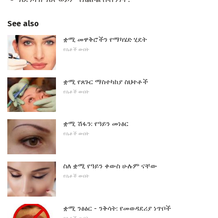
See also
ቋሚ መዋቅሮችን የማካሄድ ሂደት
የሴቶች ውበት
ቋሚ የጸጉር ማስተካከያ ስህተቶች
የሴቶች ውበት
ቋሚ ሽፋን: የዓይን መነፅር
የሴቶች ውበት
ስለ ቋሚ የዓይን ቀውስ ሁሉም ናቸው
የሴቶች ውበት
ቋሚ ንፅፅር - ንቅሳት: የመወዳደሪያ ነጥቦች