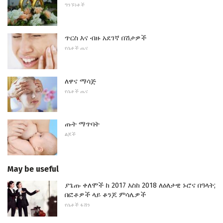
ግንኙነቶች
ጥርስ እና ብዙ አደገኛ በሽታዎች
የሴቶች ጤና
ለዋና ማሳጅ
የሴቶች ጤና
ጡት ማጥባት
ልጆች
May be useful
ያጌጡ ቀለሞች ከ 2017 እስከ 2018 ለዕለታዊ ኑሮና በዓላት;
በፎቶዎች ላይ ቆንጆ ምሳሌዎች
የሴቶች ፋሽን