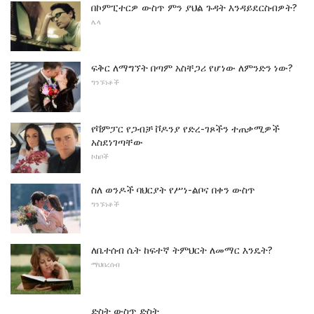
በኮምፒተርዎ ውስጥ ምን ያህል ጉዳት እንዳይደርስብዎት?
ሌላ
ፍቅር ለማግኘት በጣም አስቸጋሪ የሆነው ለምንድን ነው?
ግንኙነቶች
የቫምፓር የጋብቻ ቮዶንያ የድረ-ገጾችን ተጠቃሚዎች
አስደነገጣቸው
ኮከቦች
ስለ ወንዶች ባህርያት የሥነ-ልቦና በቀን ውስጥ
ግንኙነቶች
ለቤተሰብ ሴት ከፍተኛ ትምህርት ለመማር እንዴት?
ማህበረሰብ
ድስት ውስጥ ድስት