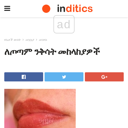
ad
የሴቶች ውበት
መኳኳያ
መነቀስ
ለጦጣም ንቅሳት መከላከያዎች