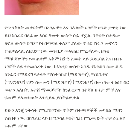
የጭንቅላት መቀባትም በአገራችን እና በሌሎች ሀገሮች ዘንድ ታዋቂ ነው.
ይህ አሰራር ባለፈው አስር ዓመት ውስጥ ሰፊ ሆኗል. ንቅሳት በቆዳው
ክፍል ውስጥ በጣም የተበጣጣለ ቀለም ያለው ጥቁር ሽፋን መኖሩን
ያጠቃልላል, ለዚህም ነው መዋቢያ መፍጠር የሚቻለው. ዘላቂ
ማካካሻዎችን የመጠቀም አቅም ከ3-5 አመት ላይ ይደርሳል እና በብዙ
ነገሮች ላይ የተመሰረተ ነው, ከእነዚህ ውስጥ አንዱ የአንድን ሰው ቆዳ.
ከንፈር የሚደረግ የቃላት ማስተካከያ (ማደንዘዣ), ማደንዘዣ
(ማደንዘዣ) የሆነ ሰመመን (ማደንዘዣ) (ማደንዘዣ) በመነካቱ ተፅዕኖ ስር
መሆን አለበት. አተሸ ማመቻቸት ከንፈርዎን በተሻለ ሁኔታ ምቹ እና
ህመም ያለመስጠት እንዲይዙ ያስችልዎታል.
ይሁን እንጂ ንቅሳት የሚያስገኘው ጥቅም በተጫዋቾች መካከል ሚዛን
የጠበቀ ነው. በከንፈር ላይ በሚንሳፈፍበት ጊዜ የሚመዘኑት ተቃራኒ እና
ፍጹም ናቸው.