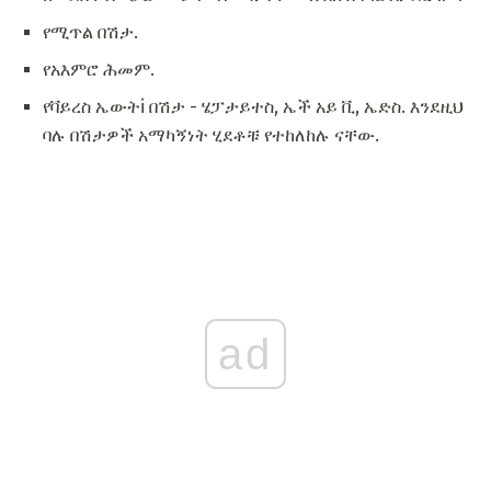
የሚጥል በሽታ.
የአእምሮ ሕመም.
የቫይረስ ኤውትi በሽታ - ሄፓታይተስ, ኤች አይ ቪ, ኤድስ. እንደዚህ
ባሉ በሽታዎች አማካኝነት ሂደቶቹ የተከለከሉ ናቸው.
ad