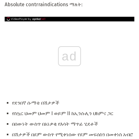
Absolute contrraindications ማለት:
ad
የደንበኛ ሱማቴ በሽታዎች
የስኳር ህመም ህመም I ወይም II ከኢንሱሊን ህክምና ጋር
በሰውነት ውስጥ በአነቃቂ የእሳት ማጥፊ ሂደቶች
በሽታዎች በደም ውስጥ የሚቀነሰው የደም መፍሰስን በመቀነስ አብሮ