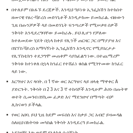
በተለይም በአፋኙ ደረጃዎች. እንዲህ ዓይነቱ ኢንፌክሽን ከተከሰተ
ዘመናዊ የፀረ-ቫይረስ መድሃኒቶች እንዲታከሙ ይመከራል. ብዙውን
ጊዜ በጡንቻዎች ላይ በመድሃኒት ፍንጣሪዎች የሚሠቃዩ ሰዎች
ንቅሳት እንዲደረግባቸው ይመከራሉ. ይህ ሊሆን የቻለው
ከተለመደው ሂደት በኋላ ከቀይ የሊንች ጠርዛር ጋር በማያያዝ እና
በሄፕስ ቫይረስ አማካኝነት ኢንፌክሽን እንዲኖር የሚያበረታታ
የሊፕስቲክን ተደጋግሞ መጠቀም ሳያስፈልግ ነው. በተጨማሪም
ንቅሳቱ ከተነቀለ በኋላ ከንፈር የተሸፈነ ቁስል የሚገጥመው ከንፈር
ላይ ነው.
እርግዝና እና ላባት. በ 1 ኛው ወር እርግዝና ላይ ዘላቂ ማዋቀር A
ያድርጉት. ንቅሳት በ 2 3 እና 3 ኛ ተከሳሾች እንዲሁም ሕፃኑ በጡትዋ
ወተት ሲመገብ በሃኪሙ ፈቃድ እና ማደንዘዣ በማጣት ብቻ
ሊከናወን ይችላል.
የወር አበባ. ይህ ጊዜ ከደም መፍሰስ እና ስቃይ ጋር አብሮ ይዛመዳል
ስለዚህ በክትባቱ መካከል ንቅሳት እንዲደረግ ይመከራል.
አደንዛዥ እጽ ወይም የአልኮል ሱሰኝነት.