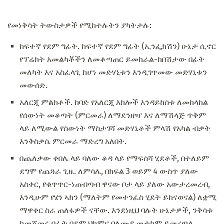
የመነቅሳት ትውስታዎች የሚከተሉትን ያካትታሉ:
ከፍተኛ የደም ግፊት. ከፍተኛ የደም ግፊት (ኢንፌክሽን) ሁኔታ ሲኖር
የፕሬክት አመልካቾችን ለመቆጣጠር ይመከራል-ከበሽታው በፊት
መለካት እና አስፈላጊ ከሆነ መድሃኒቱን እንዲገጥመው መድሃኒቱን
መውሰድ.
አለርጂ ምልክቶች. ከባድ የአለርጂ እክሎች እንዳይከሰቱ ለመከላከል
የሰውነት መቆጣት (ምርመራ) ለማደንዘዣ እና ለማሽላጅ ጥቅም
ላይ ለሚውል የሰውነት ማስታገሻ መድሃኒቶች ምላሽ የአካል ብቃት
እንቅስቃሴ ምርመራ ማድረግ አለበት.
በጨለቃው ቀበሌ ላይ ባለው ቆዳ ላይ የማፍሰሻ ሂደቶች, በተለይም
ደግሞ የጨጓራ ​​ጊዜ. ለምሳሌ, በክፍል 3 ወይም 4 ውስጥ ያለው
አስቀር, የቁጥጥር-ነጠብጣብ ዋናው ቦታ ላይ ያለው አውታረመረብ,
እንዲሁም የሄን ኣክን (ማለትም የመተንፈስ ሂደት ይከናወናል) ለቋሚ
ማዋቀር ስራ ጠለፋዎች ናቸው. እንደነዚህ ባሉት ሁኔታዎች, ንቅሳቱ
ከመጀመሩ በፊት በደም ህክምና ባለሙያ መታከም ይመረጣል.