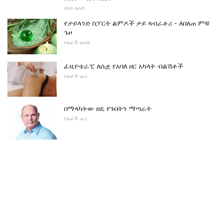
የቤት ለቤት
የታይላንድ ስፓርት ልምዶች ታይ ላብራቶሪ - ለበለጠ ምቹ
ጉዞ
የሴቶች ውበት
ፊዚዮቴራፒ ለሴቷ የአባለ ዘር አካላት ብልሽቶች
የሴቶች ጤና
በማላካትው ዘዴ የጉበትን ማጣራት
የሴቶች ጤና