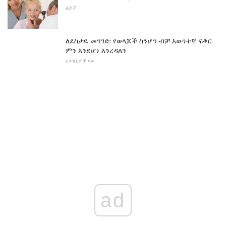
ልጆች
ለደስታዬ መንገድ: የወላጆች ስንሆን ብቻ እውነተኛ ፍቅር
ምን እንደሆነ እንረዳለን
አንባቢዎች ጻፉ
ad