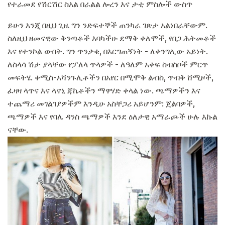
የተራመደ የሽርሽር ስእል በራልል ሎረን እና ታቲ ምስሎች ውስጥ
ይሁን እንጂ በዚህ ጊዜ ግን ንድፍተኞች ጠንካራ ገጽታ አልነበራቸውም.
ስለዚህ ዘመናዊው ቅንጣቶች እባካችሁ ደማቅ ቀለሞች, የበጋ ሕትመቶች
እና የተንኮል ውበት. ግን ጥንቃቄ, በእርግጠኝነት - ለቀንግሊው አይነት.
ለስላሳ ሽታ ያላቸው የፓለላ ጥላዎች - ለዓለም አቀፍ ስብስቦች ምርጥ
መፍትሄ. ቀሚስ-አሻንጉሊቶችን በአየር በሚሞቅ ልብስ, ጥብቅ ሸሚዞች,
ፈዛዛ ላጥና እና ላኖኒ ጃኬቶችን ማዋሃድ ቀላል ነው. ጫማዎችን እና
ተጨማሪ መገልገያዎችም እንዲሁ አስቸጋሪ አይሆንም: ጀልባዎች,
ጫማዎች እና የባሌ ዳንስ ጫማዎች እንደ ዕለታዊ አማራጮች ሁሉ እኩል
ናቸው.