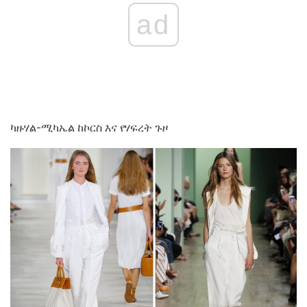
ad
ካዙሃል-ሚካኤል ከኮርስ እና የሃፍረት ጉዞ