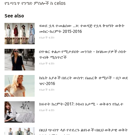
የጌጣጌጥ የንግድ ምስሎች ከ celos
See also
«ወደ ኋላ ተመልሰው ...»: ተወዳጅ የኋላ ቅዝዓት ወቅት
መከር-ክረምት 2015-2016
የሴቶች ፋሽን
በጥቁር ቀልጦ የሚታይበት መንገድ - ከባለሙያዎች ሶስት
ጥብቅ ሚስጥሮች
የሴቶች ፋሽን
ከሴት አያቶች በደረት ውስጥ: በጨርቅ ቀሚሶች - በጋ ወደ
ዝና-2016
የሴቶች ፋሽን
ክፍተት ክረምት-2017: ኮከብ አታሚ - ወቅቱን የከፈተ
የሴቶች ፋሽን
በዚህ ጭብጥ ላይ የተደረጉ ልዩነቶች-በዚህ ወቅታዊ ወቅት