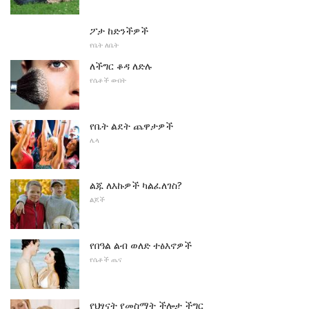
ፖታ ከድንችዎች
የቤት ለቤት
ለችግር ቆዳ ለድሉ
የሴቶች ውበት
የቤት ልደት ጨዋታዎች
ሌላ
ልጁ ለእኩዎች ካልፈለገስ?
ልጆች
የበዓል ልብ ወለድ ተፅእኖዎች
የሴቶች ጤና
የህፃናት የመስማት ችሎታ ችግር