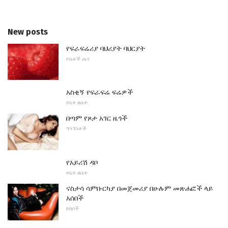
New posts
የፍራፍሬሪያ ባህሪያት ባህርያት
የሴቶች ጤና
አስቂኝ የፍራፍሬ ፍሬዎች
የቤት ለቤት
በጣም የጾታ አገር ዜጎች
ግንኙነቶች
የአይሪሽ ዳቦ
የቤት ለቤት
ናስታሳ ሳምቡርካያ በመጀመሪያ በሁሉም መጽሐፎች ላይ
አሰበች
ኮከቦች