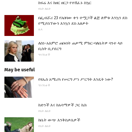
ከፍሬ እና ከዘር ዘርጋ የተሸፈኑ ስኳር
የቤት ለቤት
በፌብሯሪ 23 የአበባው ቀን ተሟጋች ልጅ ለሞቱ እንኳን ደስ
የሚያሰኘውን እንኳን ደስ አለዎት
ሌላ
ለስነ-አእምሮ ጠበብት ጠቃሚ ምክር-ባለቤትዎ ባንተ ላይ
ቢስት ቢያደርግ
ግንኙነቶች
May be useful
የዩኤስ አሜሪካ የሠርግ ሥነ ሥርዓት እንዴት ነው?
ግንኙነቶች
ከድንች እና ከአሳማዎች ጋር ኬክ
የቤት ለቤት
ከቤት ውጭ እንቅስቃሴዎች
የቤት ለቤት