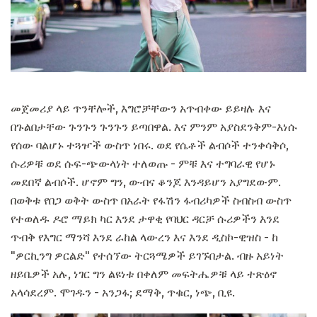
መጀመሪያ ላይ ጥንቸሎች, እግሮቻቸውን አጥብቀው ይይዛሉ እና
በጉልበታቸው ጉንጉን ጉንጉን ይጣበዋል. እና ምንም አያስደንቅም-እነሱ
የሰው ባልሆኑ ተጓዦች ውስጥ ነበሩ. ወደ የሴቶች ልብሶች ተንቀሳቅሶ,
ሱሪዎቹ ወደ ሱፍ-ጭውላነት ተለወጡ - ምቹ እና ተግባራዊ የሆኑ
መደበኛ ልብሶች. ሆኖም ግን, ውብና ቆንጆ እንዳይሆን አያግደውም.
በወቅቱ የበጋ ወቅት ውስጥ በአራት የፋሽን ፋብሪካዎች ስብስብ ውስጥ
የተወለዱ ዶሮ ማይክ ካር እንደ ታዋቂ የባህር ዳርቻ ሱሪዎችን እንደ
ጥብቅ የእግር ማንሻ እንደ ራከል ላውረን እና እንደ ዲስኮ-ዊዝስ - ከ
"ዎርኪንግ ዎርልድ" የተሰኘው ትርጓሜዎች ይገኙበታል. ብዙ አይነት
ዘይቤዎች አሉ, ነገር ግን ልዩነቱ በቀለም መፍትሔዎቹ ላይ ተጽዕኖ
አላሳደረም. ሞገዱን - አንጋፋ; ደማቅ, ጥቁር, ነጭ, ቢዩ.