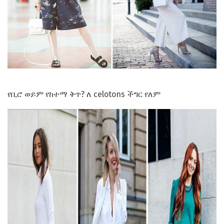
የቢሮ ወይም የከተማ ቅጥ? ለ celotons ችግር የለም