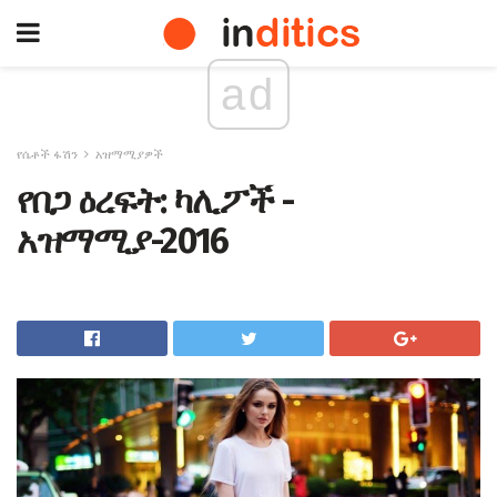
ad
የሴቶች ፋሽን
አዝማሚያዎች
የበጋ ዕረፍት: ካሊፖች -
አዝማሚያ-2016