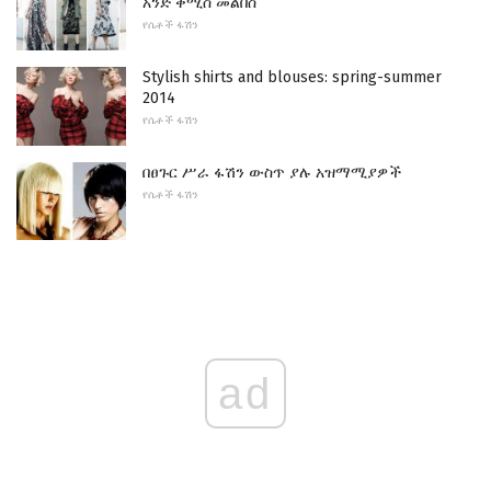
አንድ ቀሚስ መልበስ
የሴቶች ፋሽን
Stylish shirts and blouses: spring-summer
2014
የሴቶች ፋሽን
በፀጉር ሥራ ፋሽን ውስጥ ያሉ አዝማሚያዎች
የሴቶች ፋሽን
ad