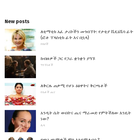
New posts
ለቲማቲክ አፈ ታሪኮችን መጎብኘት: የታቲያ ቬዴኔቬሳ ፊት
(ፎቶ ፕላስቲክ ፊት እና በኋላ)
ኮከቦች
ከብዙዎች ጋር የጋራ ቋንቋን ያግኙ
ግንኙነቶች
ለቅርጹ ጠቃሚ የሆኑ ዕፅዋትና ቅርጫቶች
የሴቶች ጤና
አንዲት ሴት ውበትና ጤና ማራመድ የምትችለው እንዴት
ነው?
ሌላ
የጫነ ጫማዎች ምን እንደሚለብሱ?