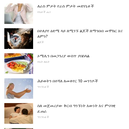
ለራስ ምታት የራስ ምታት መድሃኒቶች
የሴቶች ጤና
በተለያየ ዕድሜ ላይ ለሚገኙ ልጆች ለማንበብ መሞከር እና
ለምን?
ልጆች
ኦሜሌን በመጋገሪያ ውስጥ ያበስላል
የቤት ለቤት
ሕይወትን በተሻለ ለመቀየር 10 መንገዶች
ግንኙነቶች
ስለ መጀመሪያው ቅርብ ግንኙነት እውነት እና ምናባዊ
ፈጠራ
ግንኙነቶች