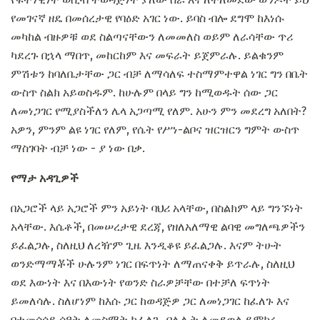
የመገናኛ ዘዴ በመሰረታዊ የባዕድ አገር ነው. ይባስ ብሎ ደግሞ ከእነሱ
መካከል ብዙዎቹ ወደ ስልጣናቸውን ለመመለስ ወይም ለራሳቸው ጥሪ
ካደረጉ በኋላ ማበጥ, መከርከም እና መፍራት ይጀምራሉ. ይልቁንም
ምሽቱን ከባለቤታቸው ጋር ብቻ ለማሳለፍ ተስማምተዋል ነገር ግን በቤት
ውስጥ ስልክ አይወስዱም. ከሁሉም በላይ ግን ከሚወዱት ሰው ጋር
ለመነጋገር የሚያስችለን ሌላ አጋጣሚ የለም. አሁን ምን መደረግ አለበት?
አዎን, ምንም ልዩ ነገር የለም, የሴት የሥነ-ልቦና ዝርዝርን ግምት ውስጥ
ማስገባት ብቻ ነው - ያ ነው በቃ.
የማታ አዳጊዎች
በአጋሮች ላይ አጋሮች ምን አይነት ባህሪ አላቸው, በስልክም ላይ ግንኙነት
አላቸው. እሴቶች, በመሠረታዊ ደረጃ, የዘለአለማዊ ልባዊ መግለጫዎችን
ይፈልጋሉ, ስለዚህ ለረዥም ጊዜ እንዲቆዩ ይፈልጋሉ. እናም ትሁት
ወንድማማቾች ሁሉንም ነገር በፍጥነት ለማጠናቀቅ ይጥራሉ, ስለዚህ
ወደ እውነት እና በእውነት የወንድ ስራዎቻቸው በተቻለ ፍጥነት
ይመለሳሉ. ስለሆነም ከእሱ ጋር ከወዳጅዎ ጋር ለመነጋገር ከፈለጉ እና
በተመሳሳይ ሰዓት ለመስማት ከፈለጉ, በሌሊት ለመደወል ይሞክሩ.