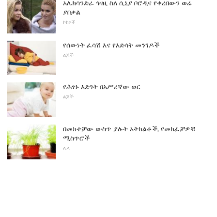
አሌክሳንድራ ጎዛዚ ስለ ሲኒያ ቦሮዲና የቀረበውን ወሬ
ያበቃል
ኮከቦች
የሰውነት ፈሳሽ እና የእድሳት መንገዶች
ልጆች
የሕፃኑ እድገት በአሥረኛው ወር
ልጆች
በመክተቻው ውስጥ ያሉት አትክልቶች, የመክፈቻዎቹ
ሚስጥሮች
ሌላ