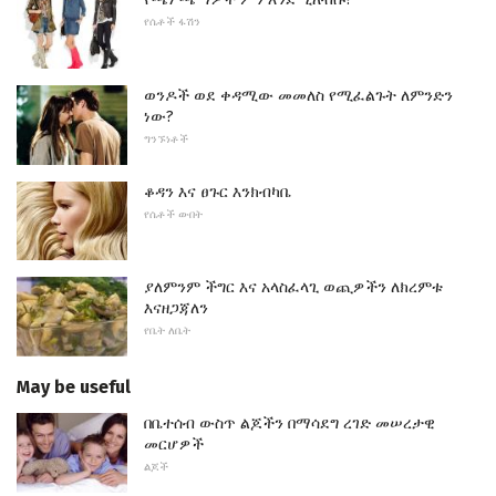
የሴቶች ፋሽን
ወንዶች ወደ ቀዳሚው መመለስ የሚፈልጉት ለምንድን
ነው?
ግንኙነቶች
ቆዳን እና ፀጉር እንክብካቤ
የሴቶች ውበት
ያለምንም ችግር እና አላስፈላጊ ወጪዎችን ለክረምቱ
እናዘጋጃለን
የቤት ለቤት
May be useful
በቤተሰብ ውስጥ ልጆችን በማሳደግ ረገድ መሠረታዊ
መርሆዎች
ልጆች