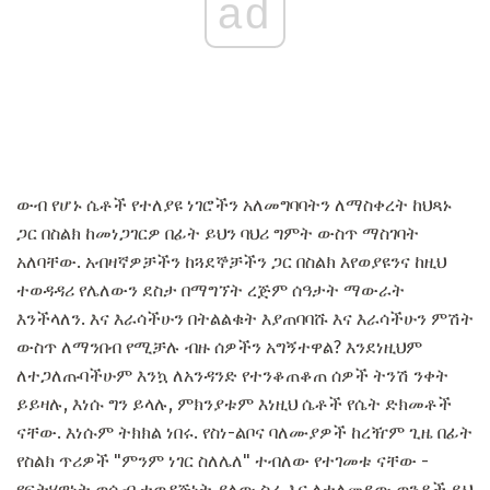
ad
ውብ የሆኑ ሴቶች የተለያዩ ነገሮችን አለመግባባትን ለማስቀረት ከህጻኑ
ጋር በስልክ ከመነጋገርዎ በፊት ይህን ባህሪ ግምት ውስጥ ማስገባት
አለባቸው. አብዛኛዎቻችን ከጓደኞቻችን ጋር በስልክ እየወያዩንና ከዚህ
ተወዳዳሪ የሌለውን ደስታ በማግኘት ረጅም ሰዓታት ማውራት
እንችላለን. እና እራሳችሁን በትልልቁት እያጠባባሹ እና እራሳችሁን ምሽት
ውስጥ ለማንበብ የሚቻሉ ብዙ ሰዎችን አግኝተዋል? እንደነዚህም
ለተጋለጡባችሁም እንኳ ለአንዳንድ የተንቆጠቆጠ ሰዎች ትንሽ ንቀት
ይይዛሉ, እነሱ ግን ይላሉ, ምክንያቱም እነዚህ ሴቶች የሴት ድክመቶች
ናቸው. እነሱም ትክክል ነበሩ. የስነ-ልቦና ባለሙያዎች ከረዥም ጊዜ በፊት
የስልክ ጥሪዎች "ምንም ነገር ስለሌለ" ተብለው የተገመቱ ናቸው -
የፍትሃዊነት ወሲብ ተወዳጅነት ያለው ስራ እና ለተለመደው ወንዶች ይህ