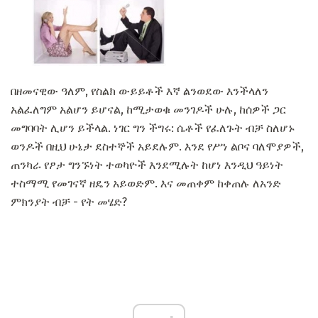
በዘመናዊው ዓለም, የስልክ ውይይቶች እኛ ልንወደው እንችላለን
አልፈለግም አልሆን ይሆናል, ከሚታወቁ መንገዶች ሁሉ, ከሰዎች ጋር
መግባባት ሊሆን ይችላል. ነገር ግን ችግሩ: ሴቶች የፈለጉት ብቻ ስለሆኑ
ወንዶች በዚህ ሁኔታ ደስተኞች አይደሉም. እንደ የሥነ ልቦና ባለሞያዎች,
ጠንካራ የፆታ ግንኙነት ተወካዮች እንደሚሉት ከሆነ እንዲህ ዓይነት
ተስማሚ የመገናኛ ዘዴን አይወድም. እና መጠቀም ከቀጠሉ ለአንድ
ምክንያት ብቻ - የት መሄድ?