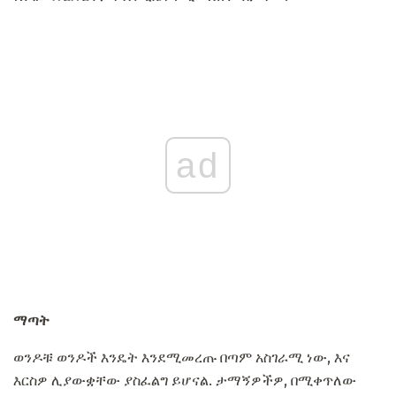
ad
ማጣት
ወንዶቹ ወንዶች እንዴት እንደሚመረጡ በጣም አስገራሚ ነው, እና
እርስዎ ሊያውቋቸው ያስፈልግ ይሆናል. ታማኝዎችዎ, በሚቀጥለው