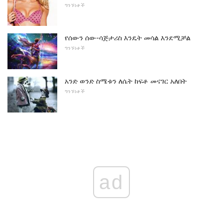
ግንኙነቶች
የሰውን ሰው-ሳጅታሪስ እንዴት መሳል እንደሚቻል
ግንኙነቶች
አንድ ወንድ ስሜቱን ለሴት ከፍቶ መናገር አለበት
ግንኙነቶች
ad