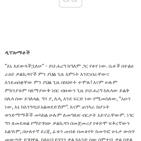
ዲፕሎማቶች
"እኔ እደውላችኋለሁ" - ይህ ሐረግ ከዓለም ጋር የቆየ ነው. ሴቶች በተልዕ
ራዕይ ቃልኪዳኖች ምን ያህል ጊዜ እምነት እንደነበራቸውና
እንደጠበቋቸው ምን ያህል ጊዜ በስህተት ተሞሉ! እናም ሁሉም
ምክንያቱም ባለማያውቅ ነበር ብዙውን ጊዜ ይህ ሐረግ ከሌላው ይልቅ
በሌላ ሰው ይገለጻል. ግን ያ, ሌላ, እንደ ፍርድ ነው የሚመስለው, "አሁን
ነው, እኔ ከእንግዲህ አልወደድሽም". እናም ጠንካራ ከሆኑት
ወንድማማቾች መካከል ሁሉም ለመግለጽ ብርታት አይኖራቸውም. ነገር
ግን ለመደወል የማይገባው ቃልኪዳን በመጀመሪያ የቀድሞ ፍቅረኛውን
አልጎነም, በሁለተኛ ደረጃ, ፊቱን ጠብቆ በመቆየት ከመጥፎ ሁኔታ ውስጥ
መውጣት ይገባዋል. ስለዚህ ይሄንን ቃል ከአንድ ሰው ሰምተህ, ቃል በቃል