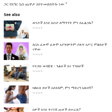
ጋር የእግር ኳስ ጨዋታ እየተመለከትኩ ነው "
See also
ወንዶች እንደ ስጦታ ለማግኘት ምን ይፈልጋሉ?
ግንኙነቶች
እርሱ ፈጽሞ ፈጽሞ አያገባዎትም ያሉት አሥር ምልክቶች
ናቸው
ግንኙነቶች
የተጋቡ ወዳጃዊ - ጉልቶች እና ፕላስሶች
ግንኙነቶች
ባለቤቴ ድሆች አይደለም, ምን ማድረግ አለብኝ?
ግንኙነቶች
ሰዎች እንደ ትናንሽ ጡቶች ይሠራሉ?