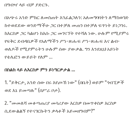
በግብዣ ላይ ብቻ ያድርጉ.
በአጭሩ አንድ ምክር ለመስጠት እንፈልጋለን: አለመግባባትን ለማስወገድ
ከተወደደው ወንድማችሁ ጋር በተቻለ መጠን በተቻለ ፍጥነት ይነጋገሩ.
ከእርስዎ ጋር ካልሆነ ከእሱ ጋር መገናኘት የተሻለ ነው. ሁሉም የሚያምሩ
የፍቅር ደብዳቤዎች የአለማችን ሥነ-ጽሑፍ ሥነ-ጽሑፍ እና ልብ-
ወለዶች የሚያምሩትን ሁሉም ሰው ያውቃል. ግን እንደዚህ አይነት
የቴሌፎን ውይይት የለም ...
በስልክ ላይ ለእርስዎ ምን ይነግርዎታል ...
1. "ይቅርታ, አንድ ሰው በሩ እየጮኸ ነው" (በቤት) ወይም "ጎብኚዎች
ወደ እኔ ይመጣሉ" (በሥራ ቦታ).
2. "መመለሻ መቆጣጠሪያ መሳሪያው እርስዎ በመጥቀስዎ እርስዎ
ሲደውልልኝ የተናገርኩትን ቃላቶች አይመዘግብም?"