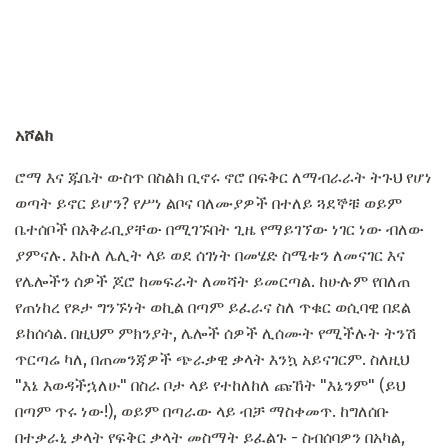
አሾልክ
ሮማ እና ጁቤት ውስጥ በስልክ ቢኖሩ ኖሮ በፍቅር ለማብራራት ትጉህ የሆነ
ወጣት ይኖር ይሆን? የሥነ ልቦና ባለሙያዎች በተለይ ጓደኞቹ ወይም
ቤተሰቦች በአቅራቢያቸው በሚገኙበት ጊዜ የማይገኘው ነገር ነው ብለው
ያምናሉ. እኩለ ሌሊት ላይ ወደ ሰገነት በመሄድ ስሜቱን ለመናገር እና
የሌሎችን ሰዎች ጆሮ ከመፍራት ለመሻት ይመርጣል. ከሁሉም የበለጠ
የጠነከረ የጾታ ግንኙነት ወኪል በጣም ይፈራና ስለ ጥቁር ወሲባዊ በደል
ይከሰሳል. በዚህም ምክንያት, ሌሎች ሰዎች ሊሰሙት የሚችሉት ትንሽ
ጥርጣሬ ካለ, በጠመንጃዎች ጭራቃዊ ቃላት እንኳ አይናገርም. ስለዚህ
"እኔ እወዳችኋለሁ" በስራ ቦታ ላይ የተከለከለ ጩኸት "እኔንም" (ይህ
በጣም ጥሩ ነው!), ወይም በጣራው ላይ ብቻ ማስቀመጥ. ከግለሰቡ
በተቃራኒ ቃላት የፍቅር ቃላት መስማት ይፈልጉ - ስብሰባዎን በአካል,