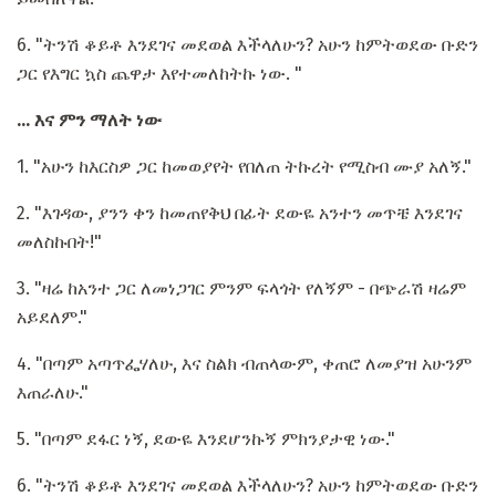
6. "ትንሽ ቆይቶ እንደገና መደወል እችላለሁን? አሁን ከምትወደው ቡድን
ጋር የእግር ኳስ ጨዋታ እየተመለከትኩ ነው. "
... እና ምን ማለት ነው
1. "አሁን ከእርስዎ ጋር ከመወያየት የበለጠ ትኩረት የሚስብ ሙያ አለኝ."
2. "እገዳው, ያንን ቀን ከመጠየቅህ በፊት ደውዬ አንተን መጥቼ እንደገና
መለስኩበት!"
3. "ዛሬ ከአንተ ጋር ለመነጋገር ምንም ፍላጎት የለኝም - በጭራሽ ዛሬም
አይደለም."
4. "በጣም አጣጥፌሃለሁ, እና ስልክ ብጠላውም, ቀጠሮ ለመያዝ አሁንም
እጠራለሁ."
5. "በጣም ደፋር ነኝ, ደውዬ እንደሆንኩኝ ምክንያታዊ ነው."
6. "ትንሽ ቆይቶ እንደገና መደወል እችላለሁን? አሁን ከምትወደው ቡድን