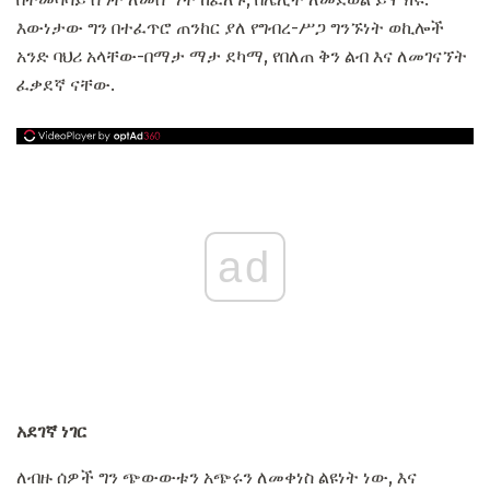
እውነታው ግን በተፈጥሮ ጠንከር ያለ የግብረ-ሥጋ ግንኙነት ወኪሎች
አንድ ባህሪ አላቸው-በማታ ማታ ደካማ, የበለጠ ቅን ልብ እና ለመገናኘት
ፈቃደኛ ናቸው.
ad
አደገኛ ነገር
ለብዙ ሰዎች ግን ጭውውቱን አጭሩን ለመቀነስ ልዩነት ነው, እና