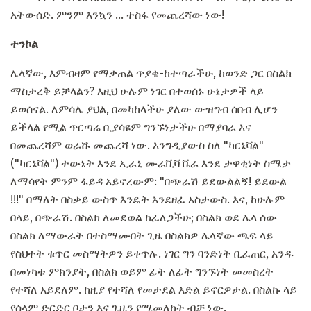
አትውሰድ. ምንም እንኳን ... ተስፋ የመጨረሻው ነው!
ተንኮል
ሌላኛው, እምብዛም የማቃጠል ጥያቄ-ከተጣራችሁ, ከወንድ ጋር በስልክ
ማስታረቅ ይቻላልን? እዚህ ሁሉም ነገር በተወሰኑ ሁኔታዎች ላይ
ይወሰናል. ለምሳሌ ያህል, በመካከላችሁ ያለው ውዝግብ ሰበብ ሊሆን
ይችላል የሚል ጥርጣሬ ቢያሳዩም ግንኙነታችሁ በማያባራ እና
በመጨረሻም ወራሹ መጨረሻ ነው. እንግዲያውስ ስለ "ካርኔቫል"
("ካርኔቫል") ተውኔት እንደ ኢራኒ ሙራቪቫ ቬራ እንደ ታዋቂነት ስሜታ
ለማሳየት ምንም ፋይዳ አይኖረውም: "በጭራሽ ይደውልልኝ! ይደውል
!!!" በማለት በስቃይ ውስጥ እንዴት እንደዘፈ አስታውስ. እና, ከሁሉም
በላይ, በጭራሽ. በስልክ ለመደወል ከፈለጋችሁ; በስልክ ወደ ሌላ ሰው
በስልክ ለማውራት በተስማሙበት ጊዜ በስልክዎ ሌላኛው ጫፍ ላይ
የስህተት ቁጥር መስማትዎን ይቀጥሉ. ነገር ግን ባንድነት ቢፈጠር, አንዱ
በመነካቱ ምክንያት, በስልክ ወይም ፊት ለፊት ግንኙነት መመስረት
የተሻለ አይደለም. ከዚያ የተሻለ የመታደል እድል ይኖርዎታል. በስልኩ ላይ
የሰላም ድርድር ቦታን እና ጊዜን የሚመለከት ብቻ ነው.