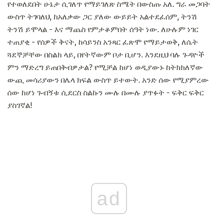
የተወለደበት ሁኔታ ሲገለጥ የማይገለጽ ስሜት በውስጡ አለ. ግራ መጋባት
ውስጥ ትገባለህ, ከአለቃው ጋር ያለው ውይይት አልተደፈሰም, ትንሽ
ትንሽ ይሞላል - እና ማጨስ የምታቆምበት ሰዓት ነው. ለሁሉም ነገር
ተጠያቂ - የሰዎች ቅናት, ከሳይንስ አንጻር ፈጽሞ የማይታወቅ, ለሴት
ጓደኞቻቸው በስልክ ላይ, በየትኛውም ቦታ ቢሆን. እንደዚህ ባሉ ጉዳዮች
ምን ማድረግ ይጠበቅብዎታል? የሚቻል ከሆነ ወዲያውኑ ከትክክለኛው
ውጪ መሳሪያውን በሌላ ክፍል ውስጥ ይተውት. አንድ ሰው የሚያምረው
ሰው ከሆነ ጉብኝቱ ሲደርስ ስልኩን ሙሉ በሙሉ ያጥፉት - ፍቅር ፍቅር
ያስገኛል!
ad