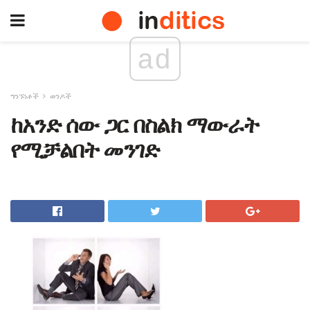
ad
ግንኙነቶች
ወንዶች
ከአንድ ሰው ጋር በስልክ ማውራት
የሚቻልበት መንገድ