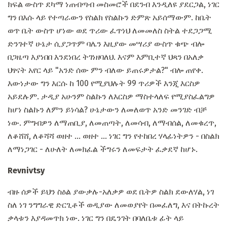
ክፍል ውስጥ ደካማ ነጠብጣብ መስመሮች በደንብ እንዲለዩ ያደርጋል, ነገር
ግን በእሱ ላይ የተጣራውን የስልክ የስልኩን ድምጽ አይሰማውም. ከቤት
ወጥ ቤት ውስጥ ሆነው ወደ ጥሪው ፈጥነህ ለመመለስ ስትል ተደጋጋሚ
ድንገተኛ ሁኔታ ሲያጋጥም ባሌን እዚያው መሣሪያ ውስጥ ቁጭ ብሎ
በጋዜጣ እያነበበ እንደነበረ ትገነዘባለህ. እናም እምቢተኛ ህጻን በአለቃ
ህፃናት አየር ላይ "አንድ ሰው ምን ብለው ይጠሩዎታል?" ብሎ ጠየቀ.
እውነታው ግን እርሱ ከ 100 የሚያህሉት 99 ጥሪዎች እንጂ እርስዎ
አይደሉም. ታዲያ አሁንም ስልኩን ለእርስዎ ማስተላለፍ የሚያስፈልግዎ
ከሆነ ስልኩን ለምን ይነሳል? ሁኔታውን ለመለወጥ አንድ መንገድ ብቻ
ነው. ምግብዎን ለማጠቢያ, ለመጠጣት, ለመሳብ, ለማብሰል, ለመቁረጥ,
ለቆሸሸ, ለቆሻሻ ወዘተ ... ወዘተ ... ነገር ግን የተከበረ ሃላፊነትዎን - በስልክ
ለማነጋገር - ለሁለት ለመክፈል ችግሩን ለመፍታት ፈቃደኛ ከሆኑ.
Revnivtsy
ብዙ ሰዎች ይህን ስዕል ያውቃሉ-አለቃዎ ወደ ቤትዎ ስልክ ደውለሃል, ነገ
ስለ ነገ ንግግራዊ ድርጊቶች ወዲያው ለመወያየት በመፈለግ, እና በትኩረት
ቃላቱን እያዳመጥክ ነው. ነገር ግን በዴንገት በባለቤቱ ፊት ላይ