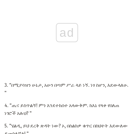
ad
3. "በሚያሳዝን ሁኔታ, አሁን በጣም ሥራ ላይ ነኝ. ነፃ ስሆን, እደውላለሁ.
"
4. "ጤና ይስጥልኝ! ምን እንደተከሰተ አላውቅም. ከእኔ የላቀ የበለጠ
ነገሮች አሉህ? "
5. "ሄልዲ, ይህ ደረቅ ጽዳት ነው? ኦ, በስልክዎ ቁጥር በስህተት እደውለው
ይመስለኛል! "