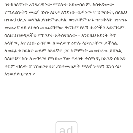
ከትክክለኛነት አንጻራዊ ነው የሚሉት አይመስሉም. አስቀድመው
የሚፈልጉትን መረጃ ከነሱ እይታ እንደነሱ ብቻ ነው የሚወስኑት, ስለዚህ
በንጹህ ህሊና መሃከል ያስቀምጡታል. ወንዶችም ሆኑ ጭንቅላት በንግግሩ
መጨረሻ ላይ ለስላሳ መጨረሻቸው ትርጉም የለሽ ሐረጎችን አይናገሩም.
ስለዚህ በወዳጆችህ ምክንያት አትሰናከለው - እንደዚህ አይነት ቅጥ
አላቸው, እና እነሱ ራሳቸው ለመለወጥ ዕድሉ ላይኖራቸው ይችላል.
ለወደፊቱ ከባልዎ ወይም ከጓደኛዎ ጋር ስምምነት መመስረጡ ይሻላል,
ስለዚህም እሱ ለመገላገል የማይመኘው ፍላጎት ተሰማኝ, ከአንድ ሰከንድ
ቀደም ብለው በማስጠንቀቂያ ያስቀመጠዎት <<እኛ ጉዳዩን በኋላ ላይ
እንወያይበታለን.>
ad