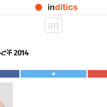
ad
ጉሮች 2014