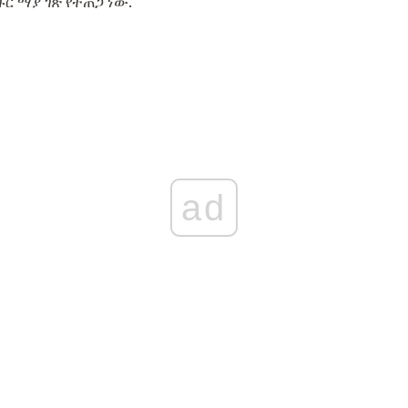
ፀጉር ማያ ገጽ የተጠጋ ነው.
ad