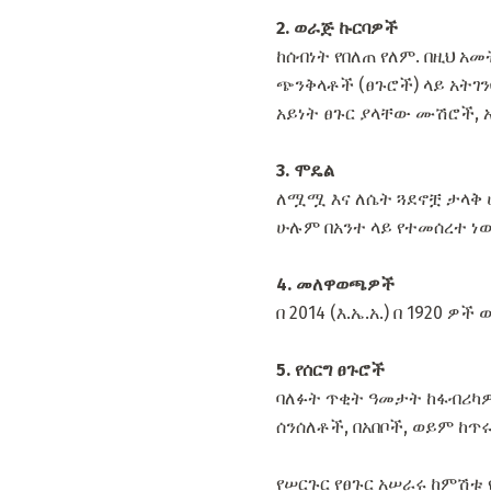
2. ወራጅ ኩርባዎች
ከሰብነት የበለጠ የለም. በዚህ አ
ጭንቅላቶች (ፀጉሮች) ላይ አትገን
አይነት ፀጉር ያላቸው ሙሽሮች, አ
3. ሞዴል
ለሟሟ እና ለሴት ጓደኖቿ ታላቅ ሀ
ሁሉም በአንተ ላይ የተመሰረተ ነው
4. መለዋወጫዎች
በ 2014 (እ.ኤ.አ.) በ 1920
5. የሰርግ ፀጉሮች
ባለፉት ጥቂት ዓመታት ከፋብሪካዎች
ሰንሰለቶች, በአበቦች, ወይም ከጥሩ
የሠርጉር የፀጉር አሠራሩ ከምሽቱ 