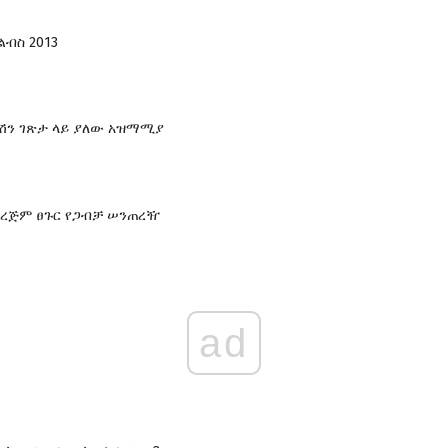
ልብስ 2013
ፋሽን ገጽታ ላይ ያለው አዝማሚያ
ረጅም ፀጉር የጋብቻ ሠንጠረዥ
ad