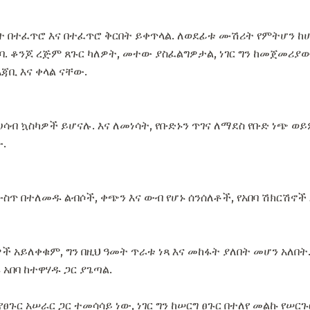
መት በተፈጥሮ እና በተፈጥሮ ቅርበት ይቀጥላል. ለወደፊቱ ሙሽሪት የምትሆን ከሆ
ባ. ቆንጆ ረጅም ጸጉር ካለዎት, መተው ያስፈልግዎታል, ነገር ግን ከመጀመሪያው
ጃቢ እና ቀላል ናቸው.
ሳብ ኳስካዎች ይሆናሉ. እና ለመነሳት, የቡድኑን ጥገና ለማደስ የቡድ ነጭ ወይ
.
 ዎች ውስጥ በተለመዱ ልብሶች, ቀጭን እና ውብ የሆኑ ሰንሰለቶች, የአበባ ሽክርሽ
 አይለቀቁም, ግን በዚህ ዓመት ጥራቱ ነጻ እና መከፋት ያለበት መሆን አለበት.
 አበባ ከተዋሃዱ ጋር ያጌጣል.
የፀጉር አሠራር ጋር ተመሳሳይ ነው, ነገር ግን ከሠርግ ፀጉር በተለየ መልኩ የ