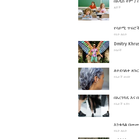
በአዲስ ትም / 
ልጆች
የሳይሚ ጥፍሮ
የቤት ለቤት
Dmitry Khr
ኮከቦች
ለተደባለቀ ጸጉ
የሴቶች ውበት
በአረንጓዴ እና
የሴቶች ፋሽን
እንቁላል በመ
የቤት ለቤት