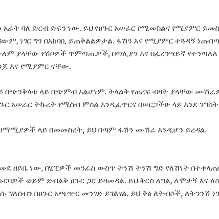
 አራት ባለ ድርብ ድፍን ነው. ይህ የፀጉር አሠራር የሚመስልና የሚያምር ይመስ
ውም, ነገር ግን በአከባቢ ይጠቅልልዎታል. ፋሽን እና የሚያምር ተጓዳኝ ነጠብ
 ቀለም ያላቸው የሽቦዎች ጥምጣጤዎች, በጣሊያን እና በፈረንሣይኛ የተንጣለለ
ጆ እና የሚያምር ናቸው.
ይ በጭንቅላቱ ላይ በጭምብ አልሆነም. ትላልቅ የጠረፍ ብዛት ያላቸው ሙሽ
ፀጉር አሠራር ትኩረት የሚስብ ምስል እንዲፈጥርና በሠርጋችሁ ላይ እንደ ንግስት
አዝማሚያዎች ላይ በመመስረት, ይህ በጣም ፋሽን ሙሽራ እንዲሆን ይረዳል.
 ዘይቤ ነው, በሂፒዎች መንፈስ ውስጥ ትንሽ ትንሽ ግድ የለሽነት በተቀላጠለ 
ርባዎች ወይም ድብልቅ ፀጉር ጋር ይዛመዳል. ይህ ቅርስ ለግል, ለሞቃኝ እና ለ
ራሱ ግለሰብን በፀጉር አጫጭር መንገድ ይገልፃል. ይህ ቅፅ ለትብሶች, ለትንንሽ ነ