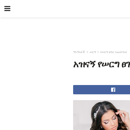
ግንኙነቶች
ሠርግ
የሠርግ ፀጉር ነጠብጣብ
አዝናኝ የሠርግ ፀ