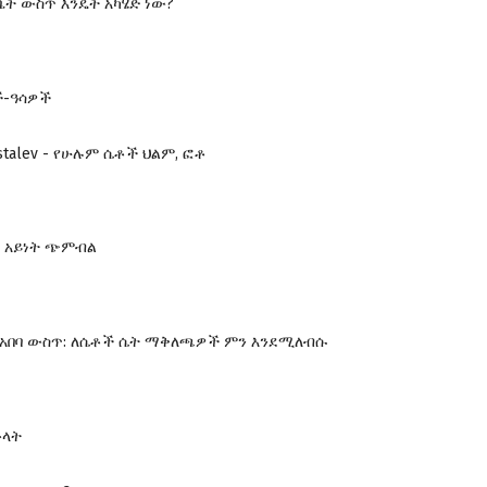
ቤት ውስጥ እንዴት አካሄድ ነው?
ች-ዓሳዎች
ustalev - የሁሉም ሴቶች ህልም, ፎቶ
ር አይነት ጭምብል
 በአበባ ውስጥ: ለሴቶች ሴት ማቅለጫዎች ምን እንደሚለብሱ
ሙላት