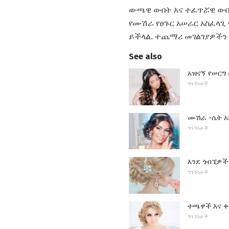
ውጫዊ ውበት እና ተፈጥሯዊ ውበ
የሙሽራ የፀጉር አሠራር አስፈላጊ የ
ይችላል. ተጨማሪ መገልገያዎችን
See also
አዝናኝ የሠርግ 
ግንኙነቶች
ሙሽራ -ሴት አ
ግንኙነቶች
እንደ ጎብኚዎች 
ግንኙነቶች
ተጫዋች እና ቀ
ግንኙነቶች