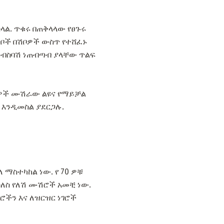
ላል. ጥቁሩ በጠቅላላው የፀጉሩ
ጣቦች በሽቦዎች ውስጥ የተሸፈኑ
 ብስባሽ ነጠብጣብ ያላቸው ጥልፍ
ራዎች ሙሽራው ልዩና የማይቻል
 እንዲመስል ያደርጋሉ.
ማስተካከል ነው. የ 70 ዎቹ
ስለስ የለሽ ሙሽሮች አመቺ ነው.
ገሮችን እና ለዝርዝር ነገሮች