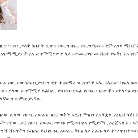
ሰርግ ግብዣ ታላቅ ክስተት ሲሆን የሠርግ ጸጉር የሰርግ ዓይነቶችም እንደ ሜካፕ 
 አዝማሚያዎች እና አዝማሚያዎች ላይ በመመርኮዝ ሙሽሪት የፍቅር እና የሴ
ሠራ ነው, በውስጡ ቢያንስ ጥቂት ተጨማሪ ዝርዝሮች አሉ. ባለፈው ክፍለ ዘመ
መጠን ያለው አዝማሚያ ይልካሉ. ድብዳብ ሰፋፊ የፀጉር ጣራዎችን የተለያዩ ድ
ለኛውን ድምጽ ያገኛሉ.
በረው ሌላው የፀጉር አሠራሩ በዚህ ወቅት አዲስ ሞገስን አግኝቷል. እነዚህ ከሽር
 ናቸው. ይህ የፀጉር አሠራር ወጣቱ የሚመስልና የሚያምር, ኦሪጅናል እና ፋሽ
ናንሽ ሽፋኖችን ይስጡ. ይህ የፀጉር አሠራር ቅርፅ ላይ እራሱ ላይ ተጭኖ በተመ