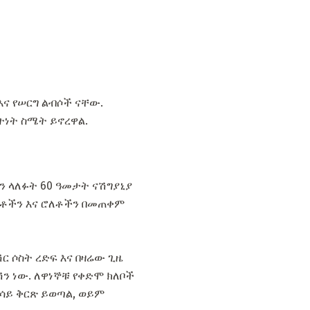
እና የሠርግ ልብሶች ናቸው.
ትነት ስሜት ይኖረዋል.
ን ላለፉት 60 ዓመታት ናሽግያኒያ
ስቶችን እና ሮለቶችን በመጠቀም
ሽር ሶስት ረድፍ እና በዛሬው ጊዜ
ን ነው. ለዋነኞቹ የቀድሞ ክለቦች
ሳሳይ ቅርጽ ይወጣል, ወይም