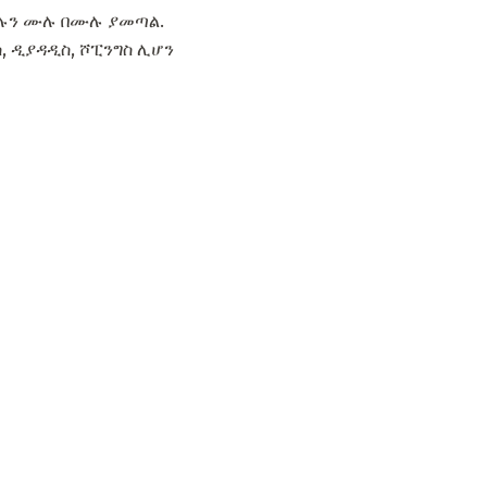
ስሉን ሙሉ በሙሉ ያመጣል.
ስ, ዲያዳዲስ, ሾፒንግስ ሊሆን