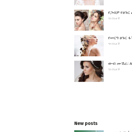
የጋብቻ የፀጉር 
ግንኙነቶች
የሠርግ ፀጉር 
ግንኙነቶች
ውብ ሙሽራ: ለ
ግንኙነቶች
New posts