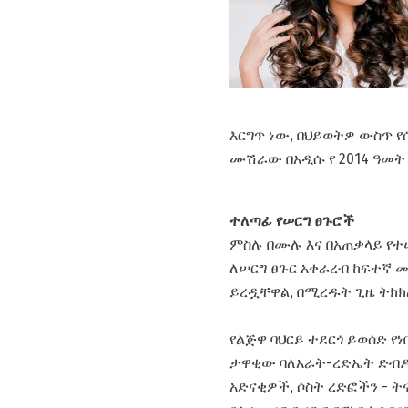
እርግጥ ነው, በህይወትዎ ውስጥ የ
ሙሽራው በአዲሱ የ 2014 ዓመት
ተለጣፊ የሠርግ ፀጉሮች
ምስሉ በሙሉ እና በአጠቃላይ የተ
ለሠርግ ፀጉር አቀራረብ ከፍተኛ 
ይረዷቸዋል, በሚረዱት ጊዜ ትክክ
የልጅዋ ባህርይ ተደርጎ ይወሰድ የነ
ታዋቂው ባለአራት-ረድኤት ድብዶች
አድናቂዎች, ሶስት ረድፎችን - ት