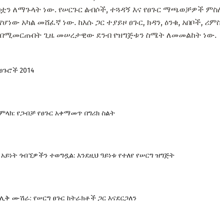
ቷን ለማጉላት ነው. የሠርጉር ልብሶች, ተጓዳኝ እና የፀጉር ማጫወቻዎች ም
ሆነው አካል መሸፈኛ ነው. ከእሱ ጋር ተያይዞ ፀጉር, ክዳን, ዕንቁ, አበቦች, ሪም
 በሚመርጡበት ጊዜ መሠረታዊው ደንብ የዝግጅቱን ስሜት ለመመልከት ነው.
ፀጉሮች 2014
ምላክ: የጋብቻ የፀጉር አቀማመጥ በግሪክ ስልት
አይነት ጎብኚዎችን ተወግዷል: እንደዚህ ዓይነቱ የተለየ የሠርግ ዝግጅት
ሊቅ ሙሽራ: የሠርግ ፀጉር ከትራክቶች ጋር እናደርጋለን