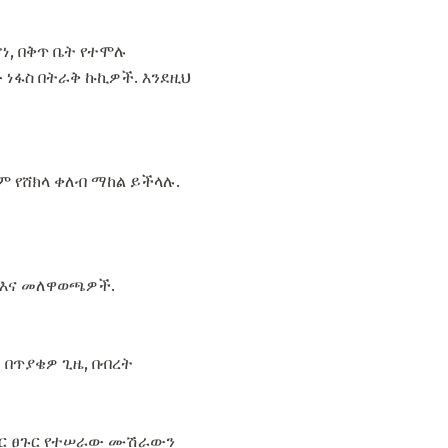
ነ, በቅጥ ቤት የተሞሉ
 ነፋስ በትራቅ ኩኪዎች. እንደዚህ
ም የሸክላ ቀለብ ማከል ይችላሉ.
ኖች እና መለዋወጫዎች.
 በጥያቄዎ ጊዜ, በብረት
ሠርጉር ፀጉር የተሠራው ሙሽራውን