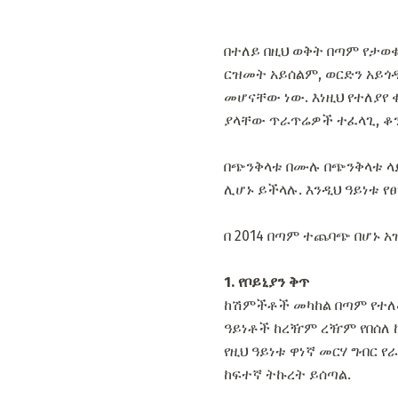
በተለይ በዚህ ወቅት በጣም የታወቁ
ርዝመት አይሰልም, ወርድን አይጎዳ
መሆናቸው ነው. እነዚህ የተለያየ
ያላቸው ጥራጥሬዎች ተፈላጊ, ቆን
በጭንቅላቱ በሙሉ በጭንቅላቱ ላ
ሊሆኑ ይችላሉ. እንዲህ ዓይነቱ የ
በ 2014 በጣም ተጨባጭ በሆኑ 
1. የቦይኒያን ቅጥ
ከሽምችቶች መካከል በጣም የተለመደ
ዓይነቶች ከረዥም ረዥም የበሰለ ኩ
የዚህ ዓይነቱ ዋነኛ መርሃ ግብር የ
ከፍተኛ ትኩረት ይሰጣል.