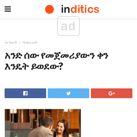
ad
ግንኙነቶች
ማሽኮርመም
አንድ ሰው የመጀመሪያውን ቀን
እንዴት ይወደው?