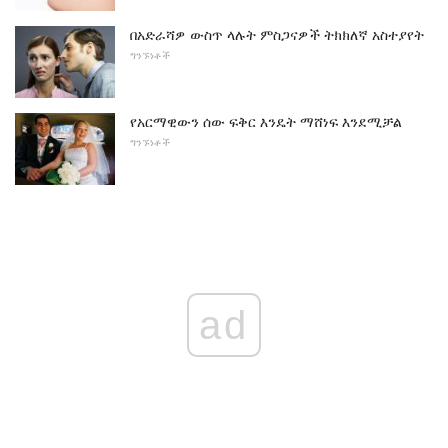
በአድራሻዎ ውስጥ ላሉት ምስጋናዎች ትክክለኛ አስተያየት
ግንኙነቶች
የአርማዊውን ሰው ፍቅር እንዴት ማሸነፍ እንደሚቻል
ግንኙነቶች
ad