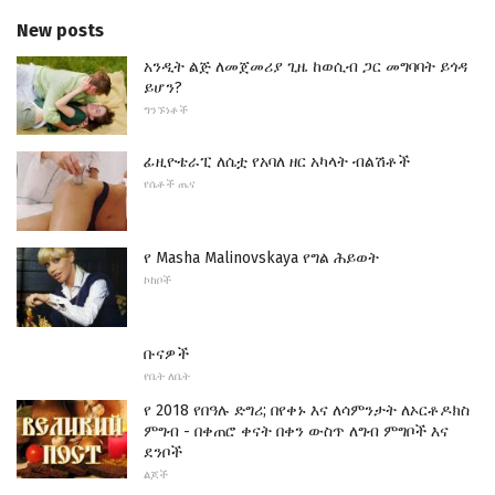
New posts
አንዲት ልጅ ለመጀመሪያ ጊዜ ከወሲብ ጋር መግባባት ይጎዳ
ይሆን?
ግንኙነቶች
ፊዚዮቴራፒ ለሴቷ የአባለ ዘር አካላት ብልሽቶች
የሴቶች ጤና
የ Masha Malinovskaya የግል ሕይወት
ኮከቦች
ቡናዎች
የቤት ለቤት
የ 2018 የበዓሉ ድግሪ; በየቀኑ እና ለሳምንታት ለኦርቶዶክስ
ምግብ - በቀጠሮ ቀናት በቀን ውስጥ ለግብ ምግቦች እና
ደንቦች
ልጆች