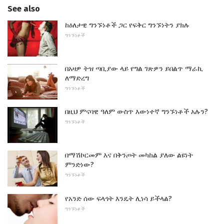
See also
ከዕለታዊ ግንኙነቶች ጋር የፍቅር ግንኙነትን ያክሉ
ግንኙነቶች
በአዛዎ ትዝ ጣቢያው ላይ የግል ገጽዎን ይበልጥ ማራኪ
ለማድረግ
ግንኙነቶች
በዚህ ምናባዊ ዓለም ውስጥ እውነተኛ ግንኙነቶች አሉን?
ግንኙነቶች
በማሽኮርመም እና በቅንጦት መካከል ያለው ልዩነት
ምንድነው?
ግንኙነቶች
የአንድ ሰው ፍላጎት እንዴት ሊነሳ ይችላል?
ግንኙነቶች