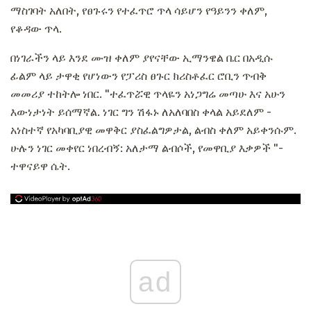
ማስገባት አለበት, የፀጉሩን የተፈጥሮ ጥላ ሳይሆን የዓይንን ቀለም,
የቆዳው ጥላ.
በነገራችን ላይ እንደ ሙዝ ቀለም ያየናቸው ኢማንዌል ቤር በአዲሱ
ፊልም ላይ ታዋቂ የሆነውን የፓሪስ ፀጉር ክሪስቶፈር ሮቢን ጥብቅ
መመሪያ ተከትሎ ነበር. "ተፈጥሯዊ ጥላዬን አነጋግሬ መጣሁ እና አሁን
እውነታነት ይሰማኛል. ነገር ግን ሽፋኑ ለአለባበስ ቀላል አይደለም -
አነስተኛ የአካባቢያዊ መዋቅር ያስፈልግዎታል, ልብስ ቀለም አይቀንሱም.
ሁሉን ነገር መቀየር ነበረብኝ: አለታማ ልብሶች, የመዋቢያ እቃዎች "-
ተዋናይዋ ሴት.
ad