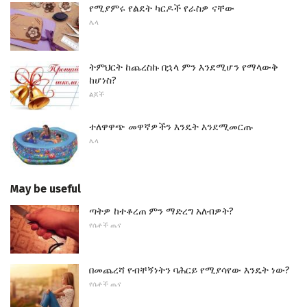
የሚያምሩ የልደት ካርዶች የራስዎ ናቸው
ሌላ
ትምህርት ከጨረስኩ በኋላ ምን እንደሚሆን የማላውቅ
ከሆነስ?
ልጆች
ተለዋዋጭ መዋኛዎችን እንዴት እንደሚመርጡ
ሌላ
May be useful
ጣትዎ ከተቆረጠ ምን ማድረግ አለብዎት?
የሴቶች ጤና
በመጨረሻ የብቸኝነትን ባሕርይ የሚያሳየው እንዴት ነው?
የሴቶች ጤና