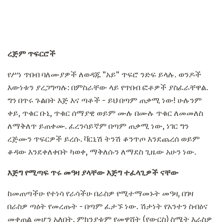
ረጅም ጥፍርሮች
የሥነ ጥበብ ባለሙያዎች ለወዳጁ "አይ" ጥፍሮ ንድፍ ይላሉ. ወንዶች
እውነቱን ያረጋግጣሉ: በምስራቸው ላይ የጥበብ ፎቶዎች ያስፈራቸዋል.
ግን በጥሩ ጉልበት እጅ እና ጣቶች - ይህ በጣም ጠቃሚ ነው! ሁሉንም
ቀይ, ጥቁር ቡኒ, ጥቁር ሰማያዊ ወይም ሙሉ በሙሉ ጥቁር ለመመለስ
ለማቅለጥ ይጠቀሙ. ፈረንሳይኛም በጣም ጠቃሚ ነው, ነገር ግን
ረጅሙን ጥፍርዎች ይረሱ. ቫርኒሽ ትንሽ ቆንጥጦ እንደጨረሰ ወይም
ቆዳው እንደቀለቀበት ካወቀ, ማቅለሱን ለማደስ ጊዜው አሁን ነው.
እጅግ የሚጣፍ ጥሩ መዓዛ ያላቸው እጅግ ተፈላጊዎች ናቸው
ከመጠጣችሁ የተነሳ የራሳችሁ በራስዎ የሚተማመኑት መዓዛ, በገዛ
በራስዎ ጣዕት የመረጡት - በጣም ፈታኙ ነው. ሽታነት የአንተን ስብዕና
መቀጠል መሆን አለበት, ምክንያቱም የመዋሸት (የውርስ) ስሜት እራስዎ