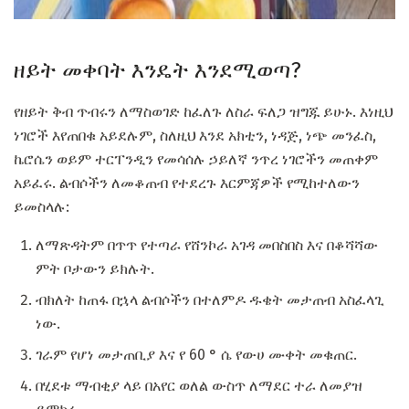
ዘይት መቀባት እንዴት እንደሚወጣ?
የዘይት ቅብ ጥብሩን ለማስወገድ ከፈለጉ ለስራ ፍለጋ ዝግጁ ይሁኑ. እነዚህ
ነገሮች እየጠበቁ አይደሉም, ስለዚህ እንደ አክቲን, ነዳጅ, ነጭ መንፈስ,
ኬሮሴን ወይም ተርፐንዲን የመሳሰሉ ኃይለኛ ንጥረ ነገሮችን መጠቀም
አይፈሩ. ልብሶችን ለመቆጠብ የተደረጉ እርምጃዎች የሚከተለውን
ይመስላሉ:
ለማጽዳትም በጥጥ የተጣራ የሸንኮራ አገዳ መበስበስ እና በቆሻሻው
ምት ቦታውን ይክሉት.
ብክለት ከጠፋ በኋላ ልብሶችን በተለምዶ ዱቄት መታጠብ አስፈላጊ
ነው.
ገራም የሆነ መታጠቢያ እና የ 60 ° ሴ የውሀ ሙቀት መቁጠር.
በሂደቱ ማብቂያ ላይ በአየር ወለል ውስጥ ለማደር ተራ ለመያዝ