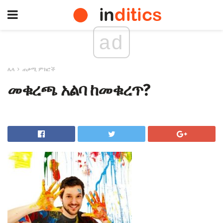
ad
ሌላ
ጠቃሚ ምክሮች
መቁረጫ አልባ ከመቁረጥ?