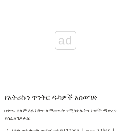
ad
የአትሪኩን ጥንቅር ዱካዎች አስወግድ
በቃጫ ቀለም ላይ ከቅጥ ለማውጣት የሚከተሉትን ነገሮች ማድረግ
ያስፈልግዎታል:
አንድ መስታወት መያዣ ወስደህ 1 tbsp. l. ጨው, 2 tbsp. l.