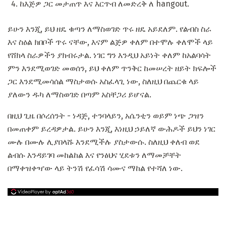
ከእጅዎ ጋር መታጠጥ እና እርጥብ ለመድረቅ ለ hangout.
ይሁን እንጂ, ይህ ዘዴ ቁጣን ለማስወገድ ጥሩ ዘዴ አይደለም. የልብስ ስራ
እና ስዕል ክበቦች ጥሩ ናቸው, እናም ልጅዎ ቀለም በተሞሉ ቀለሞች ላይ
የሸክላ ስራዎችን ያክብሩታል. ነገር ግን እንዲህ አይነት ቀለም ከአልባሳት
ምን እንደሚወገድ መወሰን, ይህ ቀለም ጥንቅር ከመሠረት ዘይት ክፍሎች
ጋር እንደሚመሳሰል ማስታወሱ አስፈላጊ ነው, ስለዚህ በጨርቁ ላይ
ያለውን ዱካ ለማስወገድ በጣም አስቸጋሪ ይሆናል.
በዚህ ጊዜ በሶረሰንት - ነዳጅ, ተንባላይን, አሴንቲን ወይም ነጭ ጋዝን
በመጠቀም ይረዳዎታል. ይሁን እንጂ, እነዚህ ኃይለኛ ውሕዶች ይህን ነገር
ሙሉ በሙሉ ሊያበላሹ እንደሚችሉ ያስታውሱ. ስለዚህ ቀለብ ወደ
ልብሱ እንዳይገባ መከልከል እና የንፅህና ሂደቱን ለማመቻቸት
በማቀዝቀዣው ላይ ትንሽ የፈሳሽ ሳሙና ማከል የተሻለ ነው.