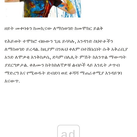
ዘይት መቀባቱን ከመኪናው ለማስወገድ ከመሞከር ይልቅ
የሕይወት ተሞክሮ ብዙውን ጊዜ ይሳካሉ, አንዳንድ ስህተቶችን
ለማስወገድ ይረዳል. ከዚያም በንጹህ ቀለም በተሸበረበት ሱቅ አቅራቢያ
አንድ ለሞቃቂ እንቅስቃሴ, ድካም በሌሊት ምሽት ከእንጥል ማውጣት
ያደርግዎታል. ቀለሙን ከትክክለኛዎቹ ልብሶች ላይ እንዴት ታጥብ
ማድረግ እና የሚወዱት ድብደባ ወደ ቆሻሻ ማጠራቀሚያ እንዳይገባ
እናውጥ.
ad