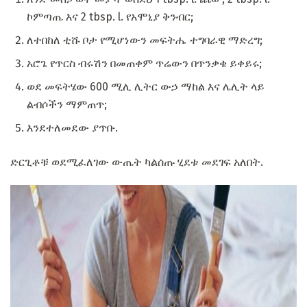
ኮምጣጤ እና 2 tbsp. l. የአሞኒያ ቅንብር;
ለተበከለ ቲሹ ቦታ የሚሆነውን መፍትሔ ተግባራዊ ማድረግ;
አሮጌ የጥርስ ብሩሽን በመጠቀም ጥሬውን በጥንቃቄ ይቀይሩ;
ወደ መፍትሄው 600 ሚሊ ሊትር ውኃ ማከል እና ሌሊት ላይ
ልብሶችን ማምጠጥ;
እንደተለመደው ያጥቡ.
ድርጊቶቹ ወደሚፈለገው ውጤት ካልሰጡ ሂደቱ መደገፍ አለበት.