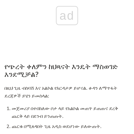
ad
የጭረት ቀለምን ከህጻናት እንዴት ማስወገድ
እንደሚቻል?
በዚህ ጊዜ ብስባሽ እና አልኮል የእርዳታዎ ይሆናል. ቆዳን ለማጥፋት
ደረጃዎች ይሄን ይመስላል:
መጀመሪያ በተበከለው ቦታ ላይ የአልኮል መጠጥ ይጠጡና ደረቅ
ጨርቅ ላይ በደንብ ይንጠጡት.
ጨርቁ በሚጸዳበት ጊዜ አዲስ ወደሆነው ይለውጡት.