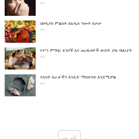
ሌላ
በዞዲያክ ምልክት ለአዲሱ ዓመት ስጦታ
ሌላ
የሥነ ምግባር ደንቦች እና ጠረጴዛዎች ውስጥ ያሉ ባህሪያት
ሌላ
የእሳት እራቶችን እንዴት ማስወገድ እንደሚቻል
ሌላ