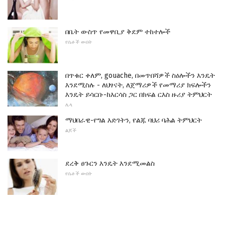
በቤት ውስጥ የመዋቢያ ቅደም ተከተሎች
የሴቶች ውበት
በጥቁር ቀለም, gouache, በመጥበሻዎች ስዕሎችን እንዴት
እንደሚስሉ - ለህፃናት, ለጀማሪዎች የመማሪያ ክፍሎችን
እንዴት ይሳርቡ-ከእርሳስ ጋር በክፍል ርእስ ዙሪያ ትምህርት
ሌላ
ማህበራዊ-የግል እድገትን, የልጁ ባህሪ ባሕል ትምህርት
ልጆች
ደረቅ ፀጉርን እንዴት እንደሚመልስ
የሴቶች ውበት