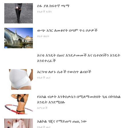
ሰፋ ያለ ከፍተኛ ጫማ
የሴቶች ፋሽን
ውጭ አገር ለመቆየት በጣም ጥሩ ቦታዎች
የቤት ለቤት
እናቴ እንዴት በጠና እንደታመመች እና ቤተሰባችን እንዴት
እንደተረፈች
እርጉዝ ለሆኑ ሴቶች የውስጥ ልብሶች
የሴቶች ጤና
የአካል ብቃት እንቅስቃሴን በሚለማመድበት ጊዜ በትክክል
እንዴት እንደሚበሉ
ስፖርቶች
አልኮል ጎጂና የማይጠጣ ጠጪ ነው
የሴቶች ጤና