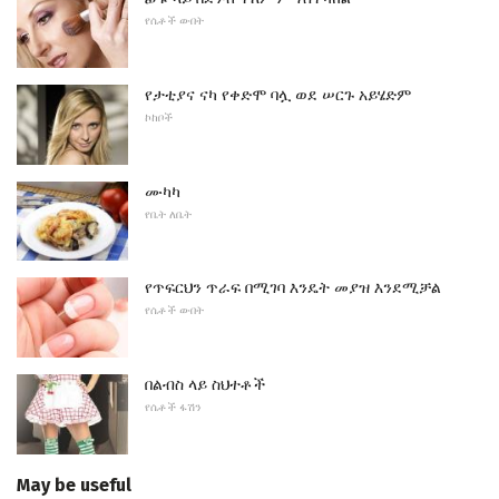
የሴቶች ውበት
የታቲያና ናካ የቀድሞ ባሏ ወደ ሠርጉ አይሄድም
ኮከቦች
ሙካካ
የቤት ለቤት
የጥፍርህን ጥራፍ በሚገባ እንዴት መያዝ እንደሚቻል
የሴቶች ውበት
በልብስ ላይ ስህተቶች
የሴቶች ፋሽን
May be useful