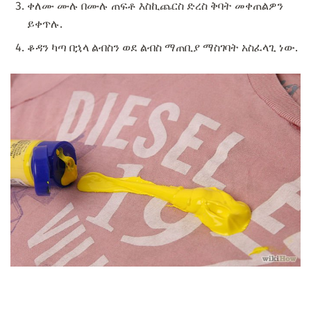
ቀለሙ ሙሉ በሙሉ ጠፍቶ እስኪጨርስ ድረስ ቅባት መቀጠልዎን
ይቀጥሉ.
ቆዳን ካጣ በኋላ ልብስን ወደ ልብስ ማጠቢያ ማስገባት አስፈላጊ ነው.