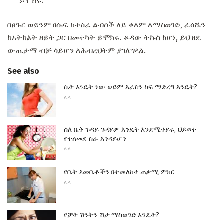
ይሞክሩ.
በፀጉር ወይንም በሱፍ ከተሰራ ልብሶች ላይ ቀለም ለማስወገድ, ፈሳሹን
ከአትክልት ዘይት ጋር በመተካት ይሞክሩ. ቆዳው ትኩስ ከሆነ, ይህ ዘዴ
ውጤታማ ብቻ ሳይሆን ለሕብረህትም ያገለግላል.
See also
ሴት እንዴት ነው ወይም እራስን ከፍ ማድረግ እንዴት?
ሌላ
ስለ ቤት ጉዳይ ጉዳይዎ እንዴት እንደሚቀይሩ, ህይወት
የተለመደ ስራ እንዳይሆን
ሌላ
የቤት እመቤቶችን በተመለከተ ጠቃሚ ምክር
ሌላ
የቻት ሽንትን ሽታ ማስወገድ እንዴት?