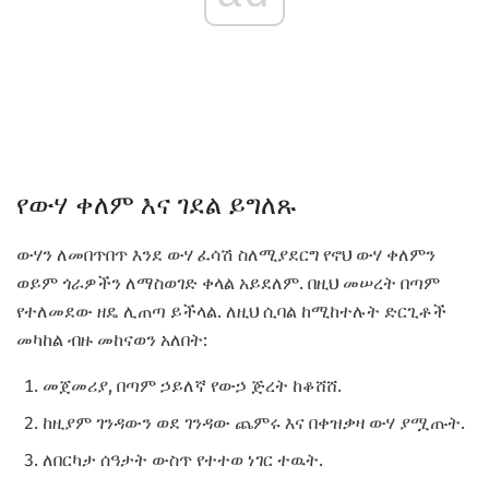
የውሃ ቀለም እና ገደል ይግለጹ
ውሃን ለመበጥበጥ እንደ ውሃ ፈሳሽ ስለሚያደርግ የኖህ ውሃ ቀለምን
ወይም ጎራዎችን ለማስወገድ ቀላል አይደለም. በዚህ መሠረት በጣም
የተለመደው ዘዴ ሊጠጣ ይችላል. ለዚህ ሲባል ከሚከተሉት ድርጊቶች
መካከል ብዙ መከናወን አለበት:
መጀመሪያ, በጣም ኃይለኛ የውኃ ጅረት ከቆሸሸ.
ከዚያም ገንዳውን ወደ ገንዳው ጨምሩ እና በቀዝቃዛ ውሃ ያሟጡት.
ለበርካታ ሰዓታት ውስጥ የተተወ ነገር ተዉት.