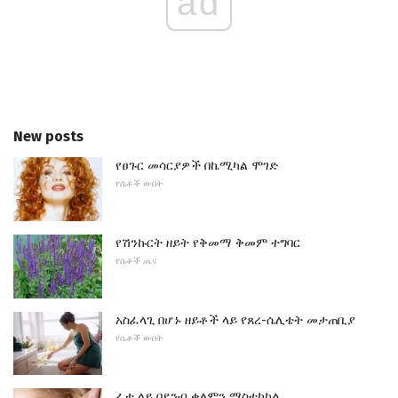
ad
New posts
የፀጉር መሳርያዎች በኬሚካል ሞገድ
የሴቶች ውበት
የሽንኩርት ዘይት የቅመማ ቅመም ተግባር
የሴቶች ጤና
አስፈላጊ በሆኑ ዘይቶች ላይ የጸረ-ሴሊቴት መታጠቢያ
የሴቶች ውበት
ፊቱ ላይ በደንብ ቀለምን ማስተካከል