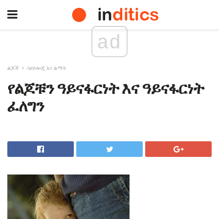
ad
ልጆች
ሳይኮሎጂ እና ልማት
የልጆቹን ዓይናፋርነት እና ዓይናፋርነት
ፈለግን