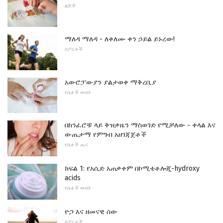
ልጆች
ማለዳ ማለዳ - ለቀለሙ ቀን ኃይል ይኑረው!
ስፖርቶች
አውሮፓውያን ያልታወቀ ማቅረቢያ
የሴቶች ውበት
በከንፈሮቹ ላይ ቅዝቃዜን ማስወገድ የሚቻለው - ቀላል እና
ውጤታማ የምግብ አዘገጃጀቶች
የሴቶች ጤና
ክፍል 1: የአሲድ አጠቃቀም በኮሚቴቶሎጂ-hydroxy
acids
የሴቶች ውበት
ዮጋ እና ዘመናዊ ሰው
ስፖርቶች