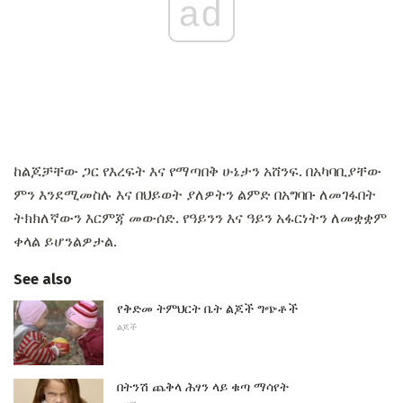
ad
ከልጆቻቸው ጋር የእረፍት እና የማጣበቅ ሁኔታን አሸንፍ. በአካባቢያቸው
ምን እንደሚመስሉ እና በህይወት ያለዎትን ልምድ በአግባቡ ለመገፋበት
ትክክለኛውን እርምጃ መውሰድ. የዓይንን እና ዓይን አፋርነትን ለመቋቋም
ቀላል ይሆንልዎታል.
See also
የቅድመ ትምህርት ቤት ልጆች ግጭቶች
ልጆች
በትንሽ ጨቅላ ሕፃን ላይ ቁጣ ማሳየት