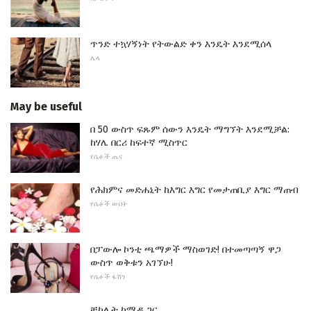
ጥንድ ተኳሃኝነት የትውልድ ቀን እንዴት እንደሚሰላ
ሌላ
May be useful
በ 50 ውስጥ ፍጹም ሰውን እንዴት ማግኘት እንደሚቻል:
ከሃሌ በርሪ ከፍተኛ ሚስጥር
የሴቶች ጤና
የሕክምና መድሐኒት ከእግር እግር የመታጠቢያ እግር ማጠብ
የሴቶች ውበት
በፓውሎ ኮንቲ ጫማዎች ማስወገድ! በተመጣጣኝ ዋጋ
ውስጥ ወቅቱን አገኘሁ!
የሴቶች ፋሽን
ቸኮሌት ከሜዳ ጋር