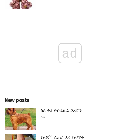
ad
New posts
ስለ ቀይ የብራዚል ጋሪፎን
ሌላ
የልጆች ፈጠራ እና የልማት