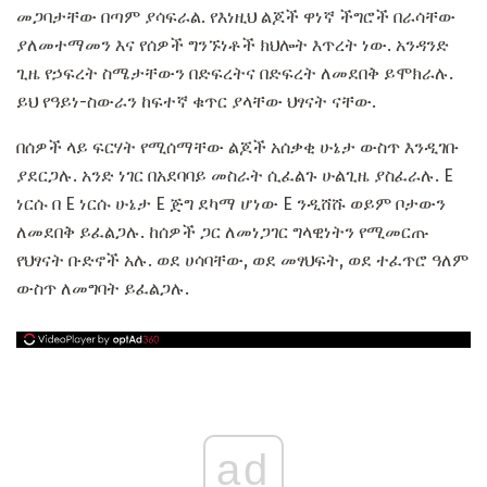
መጋባታቸው በጣም ያሳፍራል. የእነዚህ ልጆች ዋነኛ ችግሮች በራሳቸው
ያለመተማመን እና የሰዎች ግንኙነቶች ክህሎት እጥረት ነው. አንዳንድ
ጊዜ የኃፍረት ስሜታቸውን በድፍረትና በድፍረት ለመደበቅ ይሞክራሉ.
ይህ የዓይነ-ስውራን ከፍተኛ ቁጥር ያላቸው ህፃናት ናቸው.
በሰዎች ላይ ፍርሃት የሚሰማቸው ልጆች አሰቃቂ ሁኔታ ውስጥ እንዲገቡ
ያደርጋሉ. አንድ ነገር በአደባባይ መስራት ሲፈልጉ ሁልጊዜ ያስፈራሉ. E
ነርሱ በ E ነርሱ ሁኔታ E ጅግ ደካማ ሆነው E ንዲሸሹ ወይም ቦታውን
ለመደበቅ ይፈልጋሉ. ከሰዎች ጋር ለመነጋገር ግላዊነትን የሚመርጡ
የህፃናት ቡድኖች አሉ. ወደ ሀሳባቸው, ወደ መፃህፍት, ወደ ተፈጥሮ ዓለም
ውስጥ ለመግባት ይፈልጋሉ.
ad