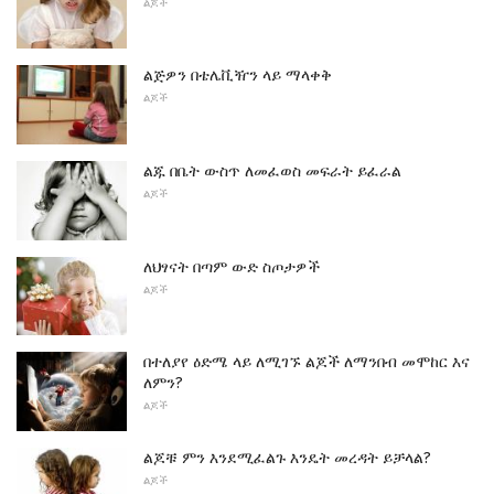
ልጆች
ልጅዎን በቴሌቪዥን ላይ ማላቀቅ
ልጆች
ልጁ በቤት ውስጥ ለመፈወስ መፍራት ይፈራል
ልጆች
ለህፃናት በጣም ውድ ስጦታዎች
ልጆች
በተለያየ ዕድሜ ላይ ለሚገኙ ልጆች ለማንበብ መሞከር እና
ለምን?
ልጆች
ልጆቹ ምን እንደሚፈልጉ እንዴት መረዳት ይቻላል?
ልጆች