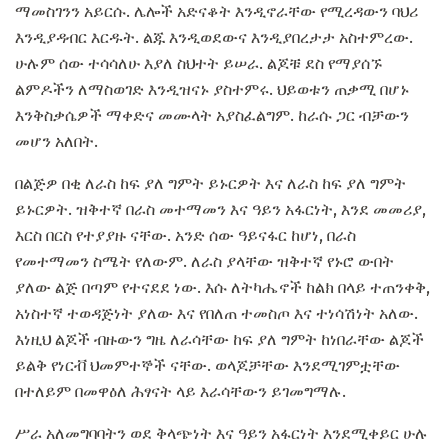
ማመስገንን አይርሱ. ሌሎች አድናቆት እንዲኖራቸው የሚረዳውን ባህሪ
እንዲያዳብር እርዱት. ልጁ እንዲወደውና እንዲያበረታታ አስተምረው.
ሁሉም ሰው ተሳሳለሁ እያለ ስህተት ይሠራ. ልጆቹ ደስ የማያሰኙ
ልምዶችን ለማስወገድ እንዲዝናኑ ያስተምሩ. ህይወቱን ጠቃሚ በሆኑ
እንቅስቃሴዎች ማቀድና መሙላት አያስፈልግም. ከራሱ ጋር ብቻውን
መሆን አለበት.
በልጅዎ በቂ ለራስ ከፍ ያለ ግምት ይኑርዎት እና ለራስ ከፍ ያለ ግምት
ይኑርዎት. ዝቅተኛ በራስ መተማመን እና ዓይን አፋርነት, እንደ መመሪያ,
እርስ በርስ የተያያዙ ናቸው. አንድ ሰው ዓይናፋር ከሆነ, በራስ
የመተማመን ስሜት የለውም. ለራስ ያላቸው ዝቅተኛ የኑሮ ውበት
ያለው ልጅ በጣም የተናደደ ነው. እሱ ለትካሔኖች ከልክ በላይ ተጠንቀቅ,
አነስተኛ ተወዳጅነት ያለው እና የበለጠ ተመስጦ እና ተነሳሽነት አለው.
እነዚህ ልጆች ብዙውን ግዜ ለራሳቸው ከፍ ያለ ግምት ከነበራቸው ልጆች
ይልቅ የነርቭ ህመምተኞች ናቸው. ወላጆቻቸው እንደሚገምቷቸው
በተለይም በመዋዕለ ሕፃናት ላይ እራሳቸውን ይገመግማሉ.
ሥራ አለመግባባትን ወደ ቅላጭነት እና ዓይን አፋርነት እንደሚቀይር ሁሉ