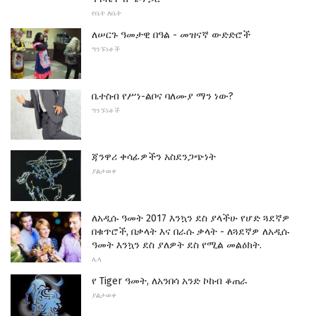
የቤት ለቤት
ለሠርጉ ዓመታዊ በዓል - መዝናኛ ውድድሮች
ግንኙነቶች
ቤተስብ የሥነ-ልቦና ባለሙያ ማን ነው?
ግንኙነቶች
ጃንዋሪ ቀሳፊዎችን አስደንጋጭነት
ያልታወቀ
ለአዲሱ ዓመት 2017 እንኳን ደስ ያላችሁ የሆድ ጓደኛዎ
በቁጥሮች, በቃላት እና በራሱ ቃላት - ለጓደኛዎ ለአዲሱ
ዓመት እንኳን ደስ ያለዎት ደስ የሚል መልዕክት.
ሌላ
የ Tiger ዓመት, ለአንበሳ አንድ ኮከብ ቆጠራ
ያልታወቀ