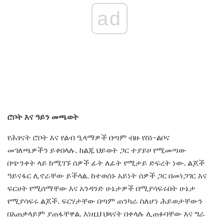
ad
ሮቦት እና ዓይን መጫወት
የሕፃናት ሮቦት እና የልብ ዒላማዎች በጣም ብዙ የስነ-ልቦና
መገለጫዎችን ይቀበላሉ. ከልጁ ህይወት ጋር ተያይዞ የሚመጣው
በጭንቀት ላይ ከሚገኙ ሰዎች ፊት ለፊት የሚታይ ድፍረት ነው. ልጆች
ዓይናፋር ሊኖራቸው ይችላል. ከተወሰኑ አይነት ሰዎች ጋር በመነጋገር እና
ፍርሀት የሚሰማቸው እና አንዳንድ ሁኔታዎች በሚያሳፍሩበት ሁኔታ
የሚያሳፍሩ ልጆች. ፍርሃታቸው በጣም ጠንካራ ስለሆነ ሕይወታቸውን
በአጠቃላይም ያጠፋቸዋል. እነዚህ ህጻናት በቀላሉ ሊጠፉባቸው እና ግራ