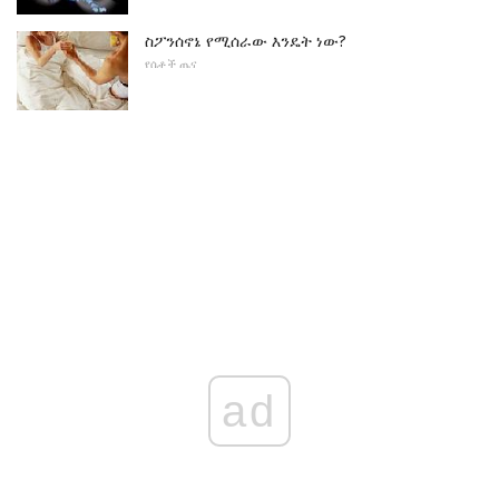
ስፖንሰኖኔ የሚሰራው እንዴት ነው?
የሴቶች ጤና
ad