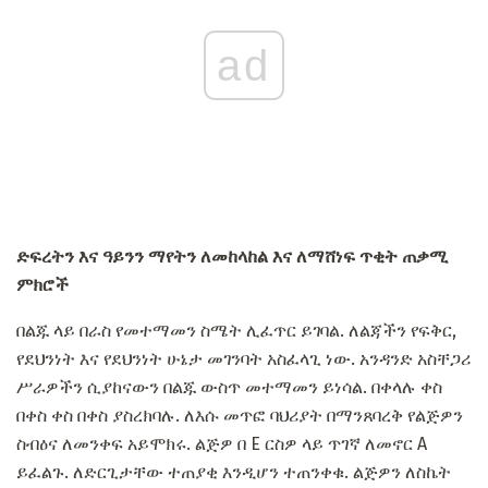
ad
ድፍረትን እና ዓይንን ማየትን ለመከላከል እና ለማሸነፍ ጥቂት ጠቃሚ
ምክሮች
በልጁ ላይ በራስ የመተማመን ስሜት ሊፈጥር ይገባል. ለልጃችን የፍቅር,
የደህንነት እና የደህንነት ሁኔታ መገንባት አስፈላጊ ነው. አንዳንድ አስቸጋሪ
ሥራዎችን ሲያከናውን በልጁ ውስጥ መተማመን ይነሳል. በቀላሉ ቀስ
በቀስ ቀስ በቀስ ያስረክባሉ. ለእሱ መጥፎ ባህሪያት በማንጸባረቅ የልጅዎን
ስብዕና ለመንቀፍ አይሞክሩ. ልጅዎ በ E ርስዎ ላይ ጥገኛ ለመኖር A
ይፈልጉ. ለድርጊታቸው ተጠያቂ እንዲሆን ተጠንቀቁ. ልጅዎን ለስኬት