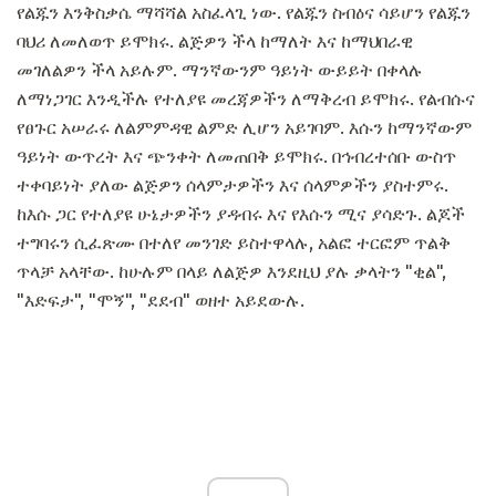
የልጁን እንቅስቃሴ ማሻሻል አስፈላጊ ነው. የልጁን ስብዕና ሳይሆን የልጁን
ባህሪ ለመለወጥ ይሞክሩ. ልጅዎን ችላ ከማለት እና ከማህበራዊ
መገለልዎን ችላ አይሉም. ማንኛውንም ዓይነት ውይይት በቀላሉ
ለማነጋገር እንዲችሉ የተለያዩ መረጃዎችን ለማቅረብ ይሞክሩ. የልብሱና
የፀጉር አሠራሩ ለልምምዳዊ ልምድ ሊሆን አይገባም. እሱን ከማንኛውም
ዓይነት ውጥረት እና ጭንቀት ለመጠበቅ ይሞክሩ. በኅብረተሰቡ ውስጥ
ተቀባይነት ያለው ልጅዎን ሰላምታዎችን እና ሰላምዎችን ያስተምሩ.
ከእሱ ጋር የተለያዩ ሁኔታዎችን ያዳብሩ እና የእሱን ሚና ያሳድጉ. ልጆች
ተግባሩን ሲፈጽሙ በተለየ መንገድ ይስተዋላሉ, አልፎ ተርፎም ጥልቅ
ጥላቻ አላቸው. ከሁሉም በላይ ለልጅዎ እንደዚህ ያሉ ቃላትን "ቂል",
"እድፍታ", "ሞኝ", "ደደብ" ወዘተ አይደውሉ.