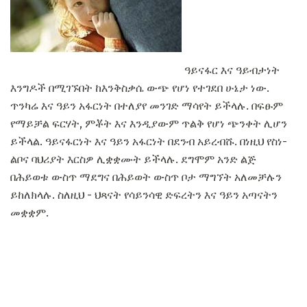
ዓይናፋር እና ዓይብታነት
እንግዶች በሚገኙበት ከእንቅስቃሴ ውጭ የሆነ የተገደበ ሁኔታ ነው.
ጥንካሬ እና ዓይን አፋርነት በተለያየ መንገድ ማሳየት ይችላሉ. በፍፁም
የማይቻል ፍርሃት, ምቾት እና እንዲያውም ጥልቅ የሆነ ጭንቀት ሊሆን
ይችላል. ዓይናፋርነት እና ዓይን አፋርነት በደንብ አይረብሹ. በነዚህ የስነ-
ልቦና ባህሪያት እርስዎ ሊቋቋሙት ይችላሉ. ደግሞም አንድ ልጅ
በሕይወቱ ውስጥ ማደግና በሕይወት ውስጥ ቦታ ማግኘት አለመቻሉን
ይከለክላሉ. ስለዚህ - ህጻናት የሳይንሳዊ ድፍረትን እና ዓይን አጣናትን
መቋቋም.