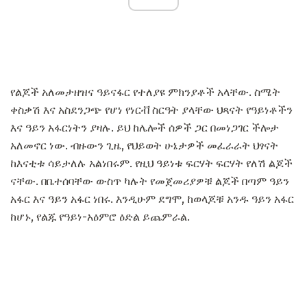
የልጆች አለመታዘዝና ዓይናፋር የተለያዩ ምክንያቶች አላቸው. ስሜት
ቀስቃሽ እና አስደንጋጭ የሆነ የነርቭ ስርዓት ያላቸው ህጻናት የዓይነቶችን
እና ዓይን አፋርነትን ያዛሉ. ይህ ከሌሎች ሰዎች ጋር በመነጋገር ችሎታ
አለመኖር ነው. ብዙውን ጊዜ, የህይወት ሁኔታዎች መፈራራት ህፃናት
ከእናቲቱ ሳይታለሉ አልነበሩም. የዚህ ዓይነቱ ፍርሃት ፍርሃት የለሽ ልጆች
ናቸው. በቤተሰባቸው ውስጥ ካሉት የመጀመሪያዎቹ ልጆች በጣም ዓይን
አፋር እና ዓይን አፋር ነበሩ. እንዲሁም ደግሞ, ከወላጆቹ አንዱ ዓይን አፋር
ከሆኑ, የልጁ የዓይነ-አዕምሮ ዕድል ይጨምራል.