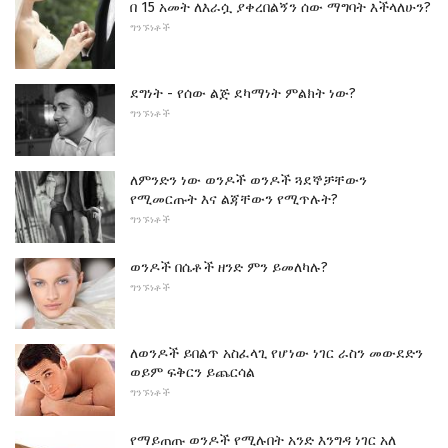
በ 15 አመት ለእራሷ ያቀረበልኝን ሰው ማግባት እችላለሁን?
ግንኙነቶች
ደግነት - የሰው ልጅ ደካማነት ምልክት ነው?
ግንኙነቶች
ለምንድን ነው ወንዶች ወንዶች ጓደኞቻቸውን
የሚመርጡት እና ልጃቸውን የሚጥሉት?
ግንኙነቶች
ወንዶች በሴቶች ዘንድ ምን ይመለካሉ?
ግንኙነቶች
ለወንዶች ይበልጥ አስፈላጊ የሆነው ነገር ራስን መውደድን
ወይም ፍቅርን ይጨርሳል
ግንኙነቶች
የማይጠጡ ወንዶች የሚሉበት አንድ እንግዳ ነገር አለ