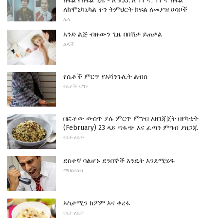
ክፍል የክፍል ጊዜ - ለ 955, ለ 11 ኛ, 11 ኛ ክፍል
ለክሞኒካኒካል ቀን ትምህርት ክፍል ለመያዝ ሀሳቦች
ሌላ
አንድ ልጅ ብዙውን ጊዜ በበሽታ ይጠቃል
ልጆች
የሴቶች ምርጥ የአሻንጉሊት ልብስ
የሴቶች ፋሽን
በፎቶው ውስጥ ያሉ ምርጥ ምግብ አዘገጃጀት በየካቲት
(February) 23 ላይ ጣፋጭ እና ፈጣን ምግብ ያዘጋጁ
የቤት ለቤት
ደስተኛ ባልሆኑ ደንበኞች እንዴት እንደሚሄዱ
ማህበረሰብ
ኦስታሚን ከፖም እና ቀረፋ
የቤት ለቤት