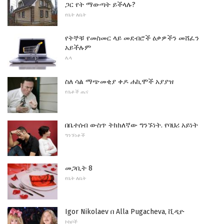
ጋር የት ማውጣት ይችላሉ?
የቤት ለቤት
የትኞቹ የመስመር ላይ መደብሮች ዕቃዎችን መሸፈን
አይችሉም
ሌላ
ስለ ሳል ማጭመቂያ ቀዶ ሐኪሞች አያያዝ
የሴቶች ጤና
በቤተሰብ ውስጥ ትክክለኛው ግንኙነት. የባህሪ አይነት
ግንኙነቶች
መጋቢት 8
የቤት ለቤት
Igor Nikolaev በ Alla Pugacheva, ቪዲዮ
ኮከቦች