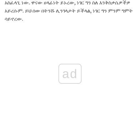
አስፈላጊ ነው. ዋናው ሀላፊነት ይኑረው, ነገር ግን ስለ እንቅስቃሴዎችዎ
አይረሱም. ይህ ሰው በትንሹ ሊንገላታት ይችላል, ነገር ግን ምንም ግምት
ሳይኖረው.
ad