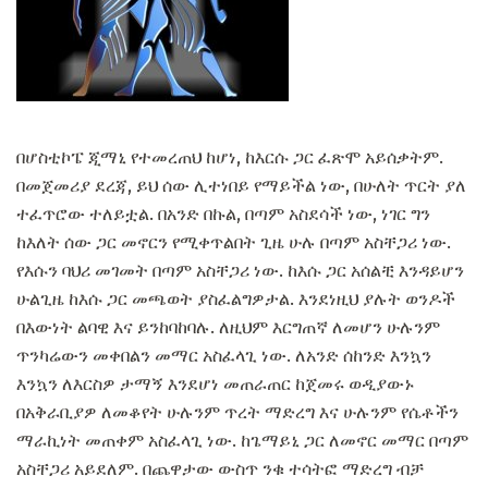
በሆስቲኮፔ ጂማኒ የተመረጠህ ከሆነ, ከእርሱ ጋር ፈጽሞ አይሰቃትም.
በመጀመሪያ ደረጃ, ይህ ሰው ሊተነበይ የማይችል ነው, በሁለት ጥርት ያለ
ተፈጥሮው ተለይቷል. በአንድ በኩል, በጣም አስደሳች ነው, ነገር ግን
ከእለት ሰው ጋር መኖርን የሚቀጥልበት ጊዜ ሁሉ በጣም አስቸጋሪ ነው.
የእሱን ባህሪ መገመት በጣም አስቸጋሪ ነው. ከእሱ ጋር አሰልቺ እንዳይሆን
ሁልጊዜ ከእሱ ጋር መጫወት ያስፈልግዎታል. እንደነዚህ ያሉት ወንዶች
በእውነት ልባዊ እና ይንከባከባሉ. ለዚህም እርግጠኛ ለመሆን ሁሉንም
ጥንካሬውን መቀበልን መማር አስፈላጊ ነው. ለአንድ ሰከንድ እንኳን
እንኳን ለእርስዎ ታማኝ እንደሆነ መጠራጠር ከጀመሩ ወዲያውኑ
በአቅራቢያዎ ለመቆየት ሁሉንም ጥረት ማድረግ እና ሁሉንም የሴቶችን
ማራኪነት መጠቀም አስፈላጊ ነው. ከጌማይኒ ጋር ለመኖር መማር በጣም
አስቸጋሪ አይደለም. በጨዋታው ውስጥ ንቁ ተሳትፎ ማድረግ ብቻ