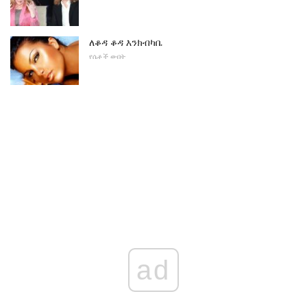
ለቆዳ ቆዳ እንክብካቤ
የሴቶች ውበት
ad