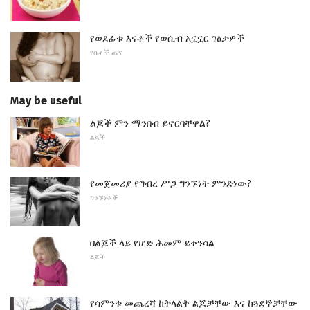
የወደፊቱ እናቶች የወሲብ አኗኗር ገፅታዎች
የሴቶች ጤና
May be useful
ልጆች ምን ማንበብ ይኖርባቸዋል?
ልጆች
የመጀመሪያ የግብረ ሥጋ ግንኙነት ምንድነው?
ግንኙነቶች
በልጆች ላይ የሆድ ሕመም ይቀንሳል
ልጆች
የሳምንቱ መጨረሻ ከትላልቅ ልጆቻቸው እና ከጓደኞቻቸው