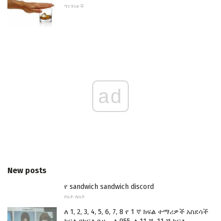
ግንኙነቶች
ad
New posts
የ sandwich sandwich discord
የቤት ለቤት
ለ 1, 2, 3, 4, 5, 6, 7, 8 የ 1 ኛ ክፍል ተማሪዎች አስደሳች