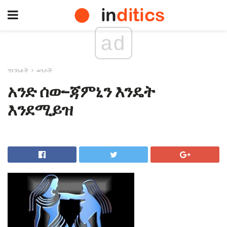
ad
ግንኙነቶች
ወንዶች
አንድ ሰው-ጃምኒን እንዴት
እንደሚይዝ