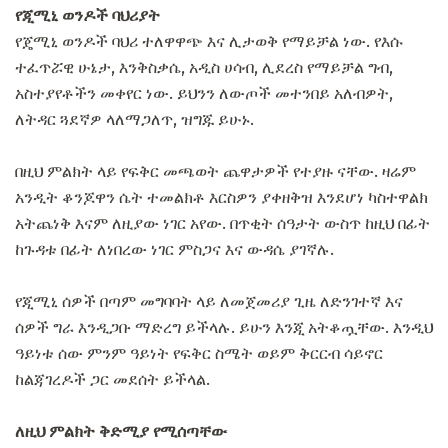
የጂሚኒ ወንዶች ባህሪያት
የጄሚኒ ወንዶች ባህሪ ተለዋዋጭ እና ሊታወቅ የማይቻል ነው. የእሱ
ተፈጥሯዊ ሁኔታ, እንቅስቃሴ, አዲስ ሀሳብ, ሊደረስ የማይቻል ግብ,
አስተያየቶችን መቀየር ነው. ይህንን ለውጦች መተንበይ አለብዎት,
ለትዳር ጓደኛዎ ላለማጋለጥ, ዝግጁ ይሁኑ.
በዚህ ምልክት ላይ የፍቅር መጫወት ጨዋታዎች የተያዙ ናቸው. ዛሬም
አንዲት ቆንጆዋን ሴት ተመልክቶ እርስዎን ያቀዘቅዝ እንደሆነ ካስተዋልክ
አትጨነቅ እናም ለዚያው ነገር አየው. በጥቂት ሰዓታት ውስጥ ከዚህ በፊት
ከጉዳቱ በፊት ለነበረው ነገር ምስጋና እና ውዳሴ ያገኛሉ.
የጂሚኒ ሰዎች በጣም መግባባት ላይ ለመጀመሪያ ጊዜ ለድንገተኛ እና
ሰዎች ግራ እንዲጋቡ ማድረግ ይችላሉ. ይሁን እንጂ አትቆጧቸው. እንዲህ
ዓይነቱ ሰው ምንም ዓይነት የፍቅር ስሜት ወይም ቅርርብ ሳይኖር
ከልጃገረዶች ጋር መደሰት ይችላል.
ለዚህ ምልክት ቅድሚያ የሚሰጣቸው