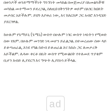
በወንዶች ወንድማማችነት ግንኙነት መካከል በመጀመሪያ በአመልካቾቹ
መካከል መተማመን ይደረጋል, ስለዚህ በቅንዓትዎ ወይም በአገር ክህደት
መታሰር አይችሉም. ይህን እያወራ ነው, እና ከእርስዎ ጋር አብሮ እንዲሄድ
ያደርገዋል.
ከሁሉም የጌማይኒ (ጌሜኒ) ውስጥ በሁሉም ነገር ውስጥ ነጻነትን የሚወድ
ሰው የለም. በሁሉም መንገድ ነጻ መሆን ይፈልጋል. በተመረጠው ሰው ላይ
ይቆጣጠራል, እንደ የግል ስድብ ይቆጠራል እና ከእሱ ጋር ለመታረቅ
አይችልም. ሌላው ቀርቶ በቤት ውስጥ የሚውልበት የተለመደ ጥያቄም
ቢሆን እብድ ሊያደርግ እና ግጭት ሊያስነሳ ይችላል.
ad