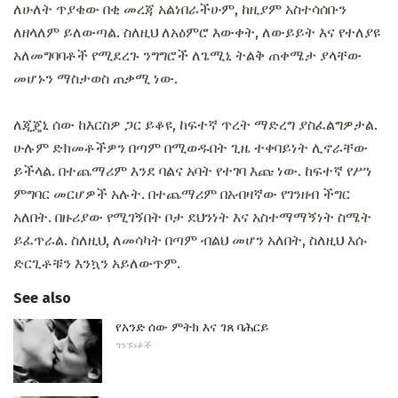
ለሁለት ጥያቄው በቂ መረጃ አልነበራችሁም, ከዚያም አስተሳሰቡን
ለዘላለም ይለውጣል. ስለዚህ ለአዕምሮ እውቀት, ለውይይት እና የተለያዩ
አለመግባባቶች የሚደረጉ ንግግሮች ለጌሚኒ ትልቅ ጠቀሜታ ያላቸው
መሆኑን ማስታወስ ጠቃሚ ነው.
ለጂጄኒ ሰው ከእርስዎ ጋር ይቆዩ, ከፍተኛ ጥረት ማድረግ ያስፈልግዎታል.
ሁሉም ድክመቶችዎን በጣም በሚወዱበት ጊዜ ተቀባይነት ሊኖራቸው
ይችላል. በተጨማሪም እንደ ባልና አባት የተገባ እጩ ነው. ከፍተኛ የሥነ
ምግባር መርሆዎች አሉት. በተጨማሪም በአብዛኛው የገንዘብ ችግር
አለበት. በዙሪያው የሚገኝበት ቦታ ደህንነት እና አስተማማኝነት ስሜት
ይፈጥራል. ስለዚህ, ለመሳካት በጣም ብልህ መሆን አለበት, ስለዚህ እሱ
ድርጊቶቹን እንኳን አይለውጥም.
See also
የአንድ ሰው ምትክ እና ገጸ ባሕርይ
ግንኙነቶች