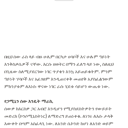
በዚህ ሰው ራስ ላይ ብዙ ሁሌም በርካታ ሀሳቦች እና ሁሉም ዓይነት
እንቅስቃሴዎች ናቸው. እርሱ ዘወትር በማን ፈለግ ላይ ነው, ስለዚህ
በጊዜው ስለሚያደርገው ነገር ጥያቄን እንኳ አይጠይቁትም. ምንም
ዓይነት ሃሳቦች እና አፈፃፀም እንዲጠናቀቅ መጠየቅ አያስፈልገውም
ምክንያቱም ለእነሱ ዋናው ነገር ራሱ ሂደቱ ሳይሆን ውጤቱ ነው.
የጋሚኒን ሰው እንዴት ማራኪ
ሰውዎ ከእርስዎ ጋር አብሮ እንዲሆን የሚያስደስትዎትን የውይይት
መድረክ (ኮንሶሚኒስትነር) ለማድረግ ይጠነቀቁ. ለነገሩ ለእሱ ታላቅ
እውቀት በጣም አስፈላጊ ነው. ለአንድ ሴኮንድ ከሆነ ለአንድ ወይም